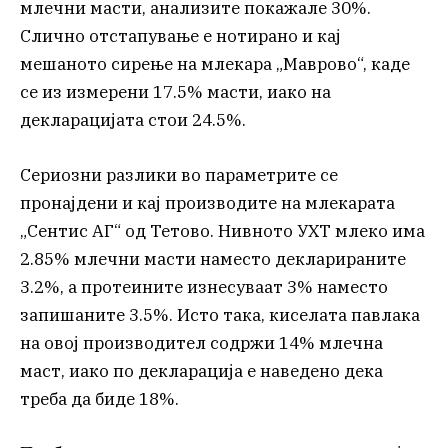
млечни масти, анализите покажале 30%.
Слично отстапување е нотирано и кај
мешаното сирење на млекара „Маврово“, каде
се из измерени 17.5% масти, иако на
декларацијата стои 24.5%.
Сериозни разлики во параметрите се
пронајдени и кај производите на млекарата
„Сентис АГ“ од Тетово. Нивното УХТ млеко има
2.85% млечни масти наместо декларираните
3.2%, а протеините изнесуваат 3% наместо
запишаните 3.5%. Исто така, киселата павлака
на овој производител содржи 14% млечна
маст, иако по декларација е наведено дека
треба да биде 18%.