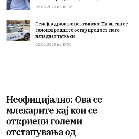
02.08.2026 во 16:02
Семејна драма во неготинско: Пијан син се
самоповредил со остар предмет, па го
нападнал татка си
02.08.2026 во 15:50
Неофицијално: Ова се
млекарите кај кои се
откриени големи
отстапувања од