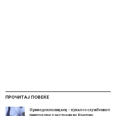
ПРОЧИТАЈ ПОВЕЌЕ
Приведен полицаец – пукал со службениот
пиштол пред ресторан во Кратово