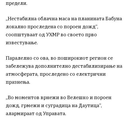
предели.
„Нестабилна облачна маса на планината Бабуна
локално проследена со пороен дожд“,
соопштуваат од УХМР во своето прво
известување.
Паралелно со ова, во поширокиот регион се
забележува дополнително дестабилизирање на
атмосферата, проследено со електрични
празнења.
„Во моментов врнежи во Велешко и пороен
дожд, грмежи и суградица на Даутица“,
алармираат од Управата.