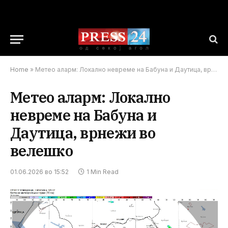
Home
»
Метео аларм: Локално невреме на Бабуна и Даутица, врнежи во велешко
Метео аларм: Локално
невреме на Бабуна и
Даутица, врнежи во
велешко
01.06.2026 во 15:52
1 Min Read