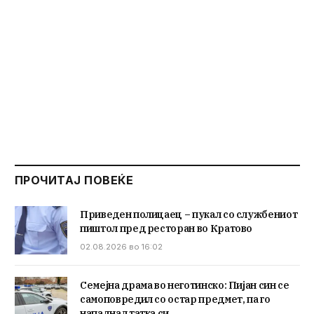
ПРОЧИТАЈ ПОВЕЌЕ
Приведен полицаец – пукал со службениот
пиштол пред ресторан во Кратово
02.08.2026 во 16:02
Семејна драма во неготинско: Пијан син се
самоповредил со остар предмет, па го
нападнал татка си