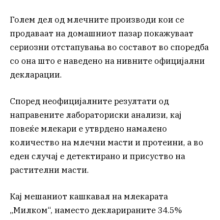
Голем дел од млечните производи кои се
продаваат на домашниот пазар покажуваат
сериозни отстапувања во составот во споредба
со она што е наведено на нивните официјални
декларации.
Според неофицијалните резултати од
направените лабораториски анализи, кај
повеќе млекари е утврдено намалено
количество на млечни масти и протеини, а во
еден случај е детектирано и присуство на
растителни масти.
Кај мешаниот кашкавал на млекарата
„Милком“, наместо декларираните 34.5%