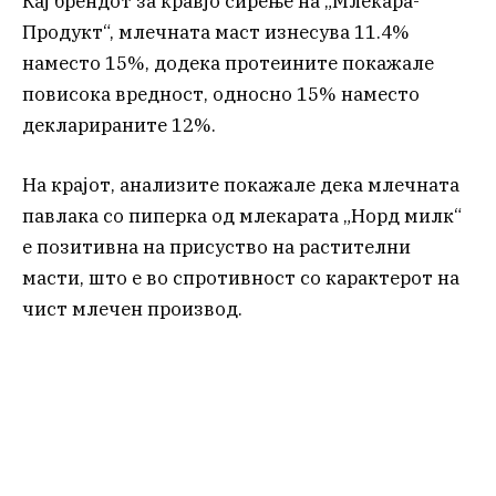
Кај брендот за кравјо сирење на „Млекара-
Продукт“, млечната маст изнесува 11.4%
наместо 15%, додека протеините покажале
повисока вредност, односно 15% наместо
декларираните 12%.
На крајот, анализите покажале дека млечната
павлака со пиперка од млекарата „Норд милк“
е позитивна на присуство на растителни
масти, што е во спротивност со карактерот на
чист млечен производ.