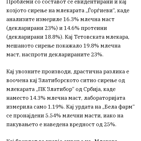
Проблеми со составот се евидентирани и кај
козјото сирење на млекарата „Ѓорѓиеви“, каде
анализите измериле 16.3% млечна маст
(декларирани 23%) и 14.6% протеини
(декларирани 18.8%). Кај Тетовската млекара,
мешаното сирење покажало 19.8% млечна
маст, наспроти декларираните 23%.
Кај увозните производи, драстична разлика е
воочена кај Златиборското ситно сирење од
млекарата „ПК Златибор“ од Србија, каде
наместо 14.3% млечна маст, лабораторијата
измерила само 1.19%. Кај урдата на „Бела фарм“
се пронајдени 5.54% млечни масти, иако на
пакувањето е наведена вредност од 25%.