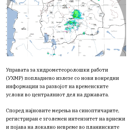
Управата за хидрометеоролошки работи
(УХМР) попладнево излезе со нови вонредни
информации за развојот на временските
услови во централниот дел на државата.
Според најновите мерења на синоптичарите,
регистриран е зголемен интензитет на врнежи
и појава на локално невреме во планинските