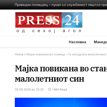
Приведен полицаец – пукал со службениот пиштол пр
Насловна
Македо
Home
»
Мајка повикана во станица – Го нападнала малолетниот
Мајка повикана во ста
малолетниот син
05.06.2026 во 20:20
1 Min Read