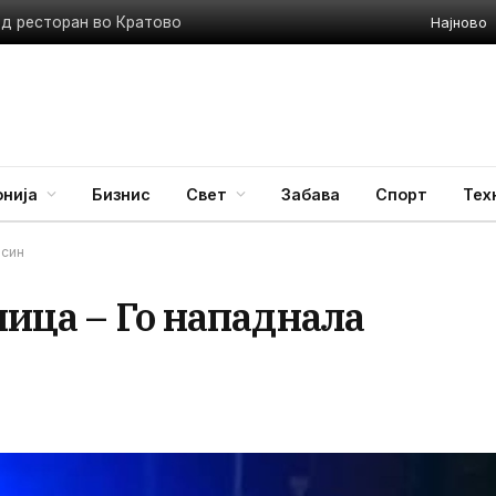
Најново
ед ресторан во Кратово
нија
Бизнис
Свет
Забава
Спорт
Тех
 син
ница – Го нападнала