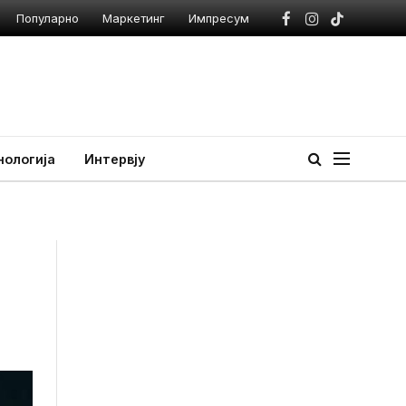
Популарно
Маркетинг
Импресум
Facebook
Instagram
TikTok
нологија
Интервју