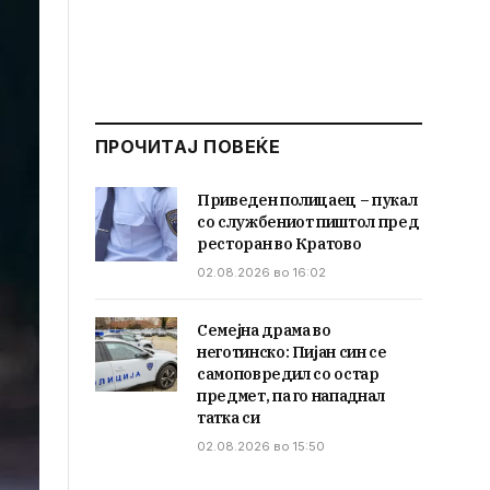
ПРОЧИТАЈ ПОВЕЌЕ
Приведен полицаец – пукал
со службениот пиштол пред
ресторан во Кратово
02.08.2026 во 16:02
Семејна драма во
неготинско: Пијан син се
самоповредил со остар
предмет, па го нападнал
татка си
02.08.2026 во 15:50