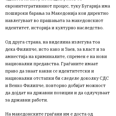
евроинтегративниот процес, туку Бугарија има
пошироки барања за Македонија кои директно
навлегуваат во прашањата за македонскиот
идентитет, историја и културно наследство.
Од друга страна, на виделина излегува тоа
дека Филипче, исто како и Заев, за власт и за
амнестија на криминалите, спремен е на нови
национални предавства. Граѓаните имаат
право да знаат какви се идентитетски и
национални отстапки би следеле доколку СДС
и Венко Филипче, повторно добијат можност
да дојдат на државни позиции и да одлучуваат
за државни работи.
На македонските граѓани им е доста од