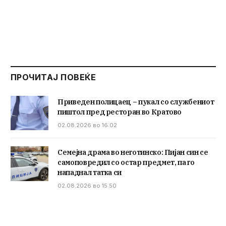
ПРОЧИТАЈ ПОВЕЌЕ
Приведен полицаец – пукал со службениот
пиштол пред ресторан во Кратово
02.08.2026 во 16:02
Семејна драма во неготинско: Пијан син се
самоповредил со остар предмет, па го
нападнал татка си
02.08.2026 во 15:50