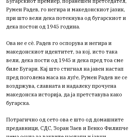
Бугарскиот премиер, поранешен претседател,
Румен Радев, го негира и македонскиот јазик,
при што вели дека потекнува од бугарскиот и
дека постои од 1945 година.
Ова не е сè. Радев го оспорува и негира и
македонскиот идентитет, за кој, исто така
вели, дека пости од 1945 и дека пред тоа сме
биле Бугари. Кај што стигнал на јавен настап
пред поголема маса на луѓе, Румен Радев не се
воздржува, славната и надалеку прочуена
македонска историја, да ја претставува како
бугарска.
Потрагично од сето ова е што од домашните
предавници, СДС, Зоран Заев и Венко Филипче
нема осуда за ваквите настапи и јавни