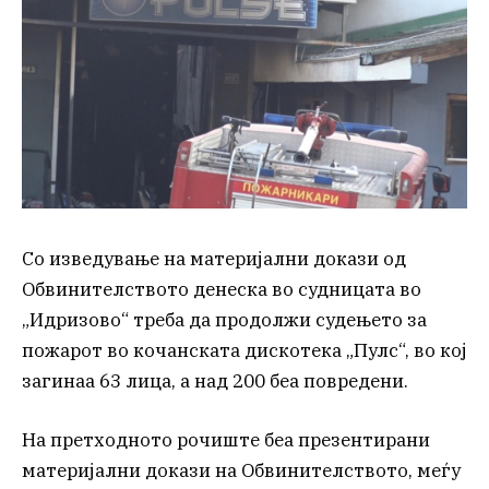
Со изведување на материјални докази од
Обвинителството денеска во судницата во
„Идризово“ треба да продолжи судењето за
пожарот во кочанската дискотека „Пулс“, во кој
загинаа 63 лица, а над 200 беа повредени.
На претходното рочиште беа презентирани
материјални докази на Обвинителството, меѓу