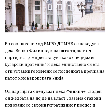
Во соопштение од ВМРО-ДПМНЕ се наведува
дека Венко Филипче, како што тврдат од
партијата, „се претставува како специјален
бугарски пратеник“ и дека единствено смета
оти уставните измени се последната пречка на
патот кон Европската Унија.
Од партијата оценуваат дека Филипче, „воден
од желбата да дојде на власт“, зазема ставови
поврзани со евроинтегративниот процес и