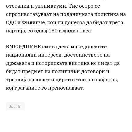
отстапки и ултиматуми. Тие остро се
спротивставуваат на поданичката политика на
СДС и Филипче, кои ги донесоа да бидат трета
партија, со одвај 130 илјади гласа.
ВМРО-ДПМНЕ смета дека македонските
национални интереси, достоинството на
државата и историската вистина не смеат да
бидат предмет на политички договори и
трговија за власт и цврсто стои на овој став,
кој граѓаните го препознаваат.
Just In