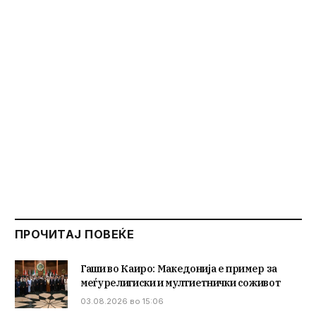
ПРОЧИТАЈ ПОВЕЌЕ
Гаши во Каиро: Македонија е пример за
меѓурелигиски и мултиетнички соживот
03.08.2026 во 15:06