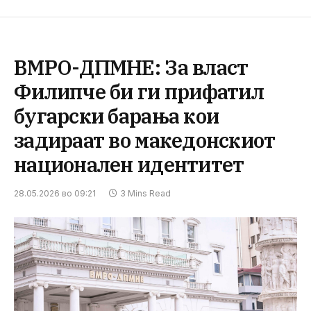
ВМРО-ДПМНЕ: За власт
Филипче би ги прифатил
бугарски барања кои
задираат во македонскиот
национален идентитет
28.05.2026 во 09:21
3 Mins Read