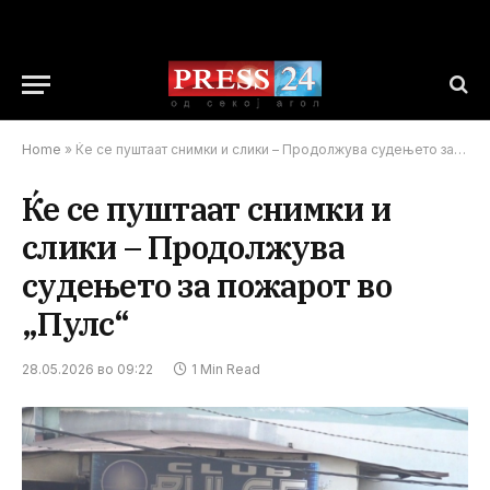
Home
»
Ќе се пуштаат снимки и слики – Продолжува судењето за пожарот во „Пулс“
Ќе се пуштаат снимки и
слики – Продолжува
судењето за пожарот во
„Пулс“
28.05.2026 во 09:22
1 Min Read