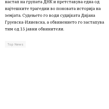
настап на групата ДНК и претставува една од
најтешките трагедии во поновата историја на
земјата. Судењето го води судијката Дијана
Груевска-Илиевска, а обвинението го застапува
тим од 15 јавни обвинители.
Top News