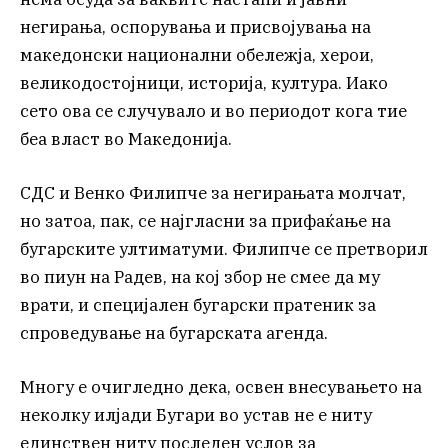
негирања, оспорувања и присвојувања на
македонски национални обележја, херои,
великодостојници, историја, култура. Иако
сето ова се случувало и во периодот кога тие
беа власт во Македонија.
СДС и Венко Филипче за негирањата молчат,
но затоа, пак, се најгласни за прифаќање на
бугарските ултиматуми. Филипче се претворил
во пиун на Радев, на кој збор не смее да му
врати, и специјален бугарски пратеник за
спроведување на бугарската агенда.
Многу е очигледно дека, освен внесувањето на
неколку илјади Бугари во устав не е ниту
единствен ниту последен услов за