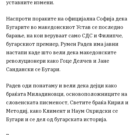
уставните измени.
Наспроти пораките на официјална Софија дека
Бугарите во македонскиот Устав се последно
барање, на кои веруваат само СДС и Филипче,
бугарскиот премиер, Румен Радев има јавни
настапи каде што вели дека македонските
револуционери како Гоце Делчев и Јане
Сандански се Бугари.
Радев оди понатаму и вели дека дејци како
браќата Миладиновци, основоположниците на
словенската писменост, Светите браќа Кирил и
Методиј, како Климент и Наум Охридски се
Бугари и се дел од бугарската историја.