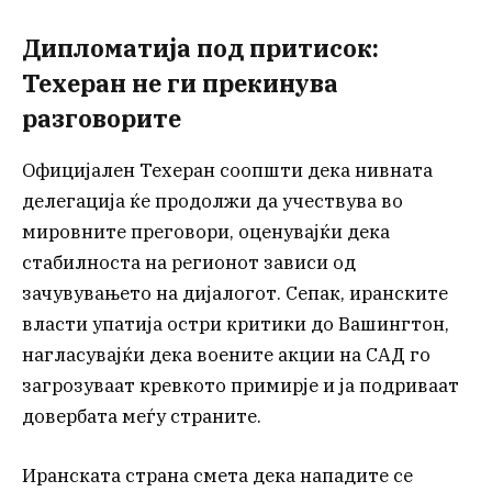
Дипломатија под притисок:
Техеран не ги прекинува
разговорите
Официјален Техеран соопшти дека нивната
делегација ќе продолжи да учествува во
мировните преговори, оценувајќи дека
стабилноста на регионот зависи од
зачувувањето на дијалогот. Сепак, иранските
власти упатија остри критики до Вашингтон,
нагласувајќи дека воените акции на САД го
загрозуваат кревкото примирје и ја подриваат
довербата меѓу страните.
Иранската страна смета дека нападите се