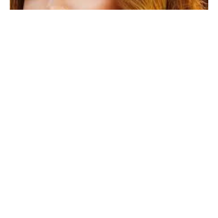
Општинскиот граѓански суд во Загреб донесе
неважечка пресуда во долгогодишниот спор за
старателството над синот на пејачката
Северина Вучковиќ и српскиот претприемач
Милан Поповиќ.
Нивниот син Александар ќе живее со својата
мајка во иднина, потврди адвокатката на
Северина во овој спор, Јасминка Билош.