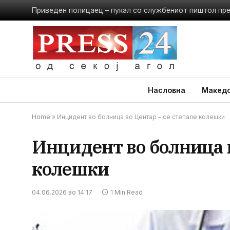
Приведен полицаец – пукал со службениот пиштол пр
Насловна
Македо
Home
»
Инцидент во болница во Центар – се степале колешки
Инцидент во болница в
колешки
04.06.2026 во 14:17
1 Min Read