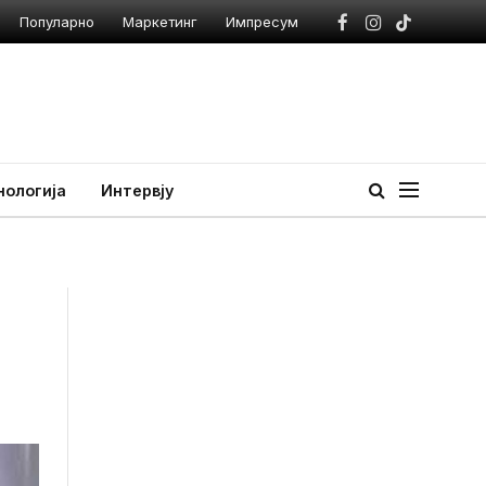
Популарно
Маркетинг
Импресум
Facebook
Instagram
TikTok
нологија
Интервју