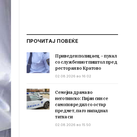
ПРОЧИТАЈ ПОВЕЌЕ
Приведен полицаец – пукал
со службениот пиштол пред
ресторан во Кратово
02.08.2026 во 16:02
Семејна драма во
неготинско: Пијан син се
самоповредил со остар
предмет, па го нападнал
татка си
02.08.2026 во 15:50