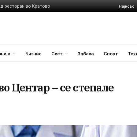
Најново
ед ресторан во Кратово
нија
Бизнис
Свет
Забава
Спорт
Тех
о Центар – се степале