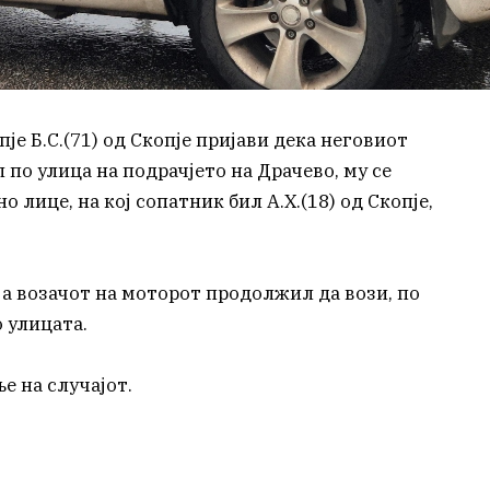
пје Б.С.(71) од Скопје пријави дека неговиот
 по улица на подрачјето на Драчево, му се
лице, на кој сопатник бил А.Х.(18) од Скопје,
, а возачот на моторот продолжил да вози, по
 улицата.
е на случајот.