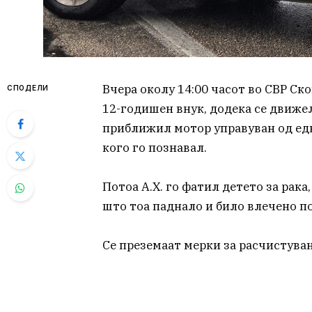
Вчера околу 14:00 часот во СВР Ско
СПОДЕЛИ
12-годишен внук, додека се движел
приближил мотор управуван од едно 
кого го познавал.
Потоа А.Х. го фатил детето за рака
што тоа паднало и било влечено по
Се преземаат мерки за расчистувањ