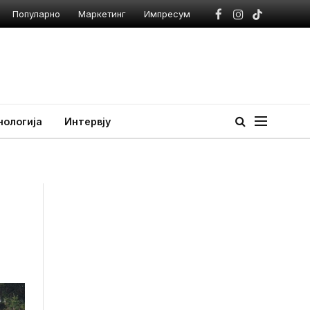
Популарно
Маркетинг
Импресум
Facebook
Instagram
TikTok
нологија
Интервју