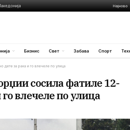
Најново
Македонија
нија
Бизнис
Свет
Забава
Спорт
Тех
 дете за рака и го влечеле по улица
орџии сосила фатиле 12-
 го влечеле по улица