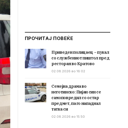
ПРОЧИТАЈ ПОВЕЌЕ
Приведен полицаец – пукал
со службениот пиштол пред
ресторан во Кратово
02.08.2026 во 16:02
Семејна драма во
неготинско: Пијан син се
самоповредил со остар
предмет, па го нападнал
татка си
02.08.2026 во 15:50