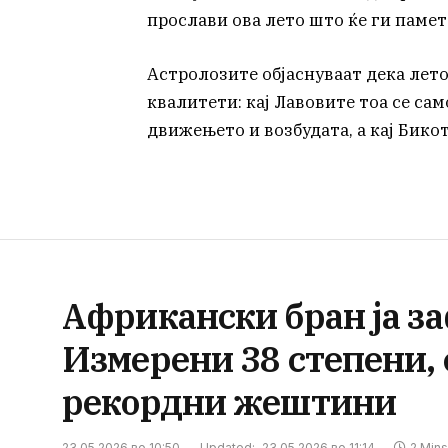
прослави ова лето што ќе ги памет
Астролозите објаснуваат дека лето
квалитети: кај Лавовите тоа се са
движењето и возбудата, а кај Бико
Африкански бран ја з
Измерени 38 степени,
рекордни жештини
23.05.2026 во 10:50
Updated:
23.05.2026 во 11:14
2 Min