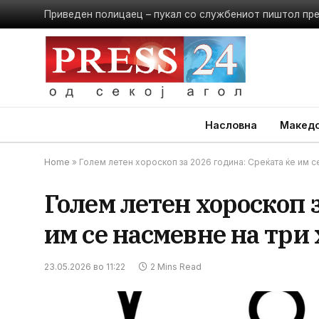
Приведен полицаец – пукал со службениот пиштол пр
Насловна
Македо
Home
»
Голем летен хороскоп за 2026 година: Среќата ќе им с
Голем летен хороскоп з
им се насмевне на три
23.05.2026 во 11:22
2 Mins Read