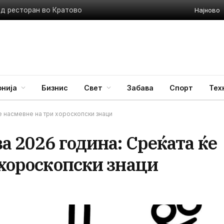
Најново
ед ресторан во Кратово
нија
Бизнис
Свет
Забава
Спорт
Тех
е насмевне на три хороскопски знаци
а 2026 година: Среќата ќе
 хороскопски знаци