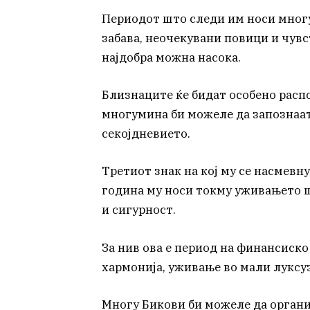
Периодот што следи им носи многу
забава, неочекувани повици и чувс
најдобра можна насока.
Близнаците ќе бидат особено расп
многумина би можеле да запознаат
секојдневието.
Третиот знак на кој му се насмевну
година му носи токму уживањето шт
и сигурност.
За нив ова е период на финансиско
хармонија, уживање во мали луксу
Многу Бикови би можеле да органи