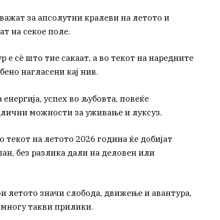
и важат за апсолутни кралеви на летото и
ат на секое поле.
 е сè што тие сакаат, а во текот на наредните
бено нагласени кај нив.
 енергија, успех во љубовта, повеќе
длични можности за уживање и луксуз.
о текот на летото 2026 година ќе добијат
лан, без разлика дали на деловен или
кои летото значи слобода, движење и авантура,
 многу такви прилики.