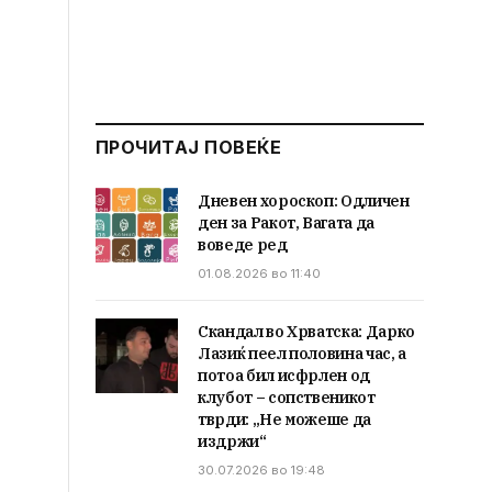
ПРОЧИТАЈ ПОВЕЌЕ
Дневен хороскоп: Одличен
ден за Ракот, Вагата да
воведе ред
01.08.2026 во 11:40
Скандал во Хрватска: Дарко
Лазиќ пеел половина час, а
потоа бил исфрлен од
клубот – сопственикот
тврди: „Не можеше да
издржи“
30.07.2026 во 19:48