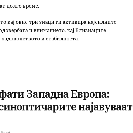
ат долго време.
то кај овие три знаци ги активира најсилните
модовербата и вниманието, кај Близнаците
т задоволството и стабилноста.
афати Западна Европа:
 синоптичарите најавуваат
s Read