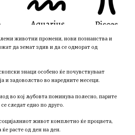
големи животни промени, нови познанства и
жат да земат здив и да се одморат од
скопски знаци особено ќе почувствуваат
ја и задоволство во наредните месеци.
риод во кој љубовта поминува полесно, парите
се следат едно по друго.
 социјалниот живот комплетно ќе процвета,
ќе расте од ден на ден.