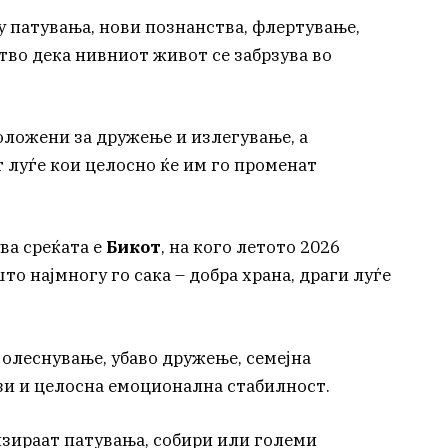
 патувања, нови познанства, флертување,
тво дека нивниот живот се забрзува во
оложени за дружење и излегување, а
 луѓе кои целосно ќе им го променат
ва среќата е
Бикот
, на кого летото 2026
о најмногу го сака – добра храна, драги луѓе
 олеснување, убаво дружење, семејна
зи и целосна емоционална стабилност.
зираат патувања, собири или големи