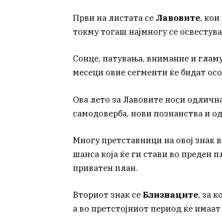
Први на листата се
Лавовите
, ко
токму тогаш најмногу се освестува
Сонце, патувања, внимание и гламур
месеци овие сегменти ќе бидат осо
Ова лето за Лавовите носи одлична
самодоверба, нови познанства и о
Многу претставници на овој знак в
шанса која ќе ги стави во преден п
приватен план.
Вториот знак се
Близнаците
, за 
а во претстојниот период ќе имаат