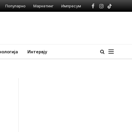
Популарно
Маркетинг
Импресум
Facebook
Instagram
TikTok
нологија
Интервју