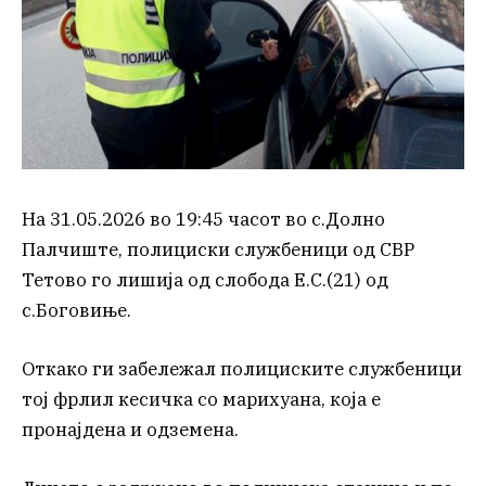
На 31.05.2026 во 19:45 часот во с.Долно
Палчиште, полициски службеници од СВР
Тетово го лишија од слобода Е.С.(21) од
с.Боговиње.
Откако ги забележал полициските службеници
тој фрлил кесичка со марихуана, која е
пронајдена и одземена.