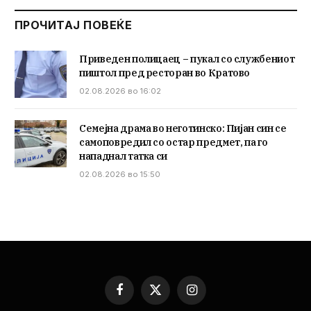
ПРОЧИТАЈ ПОВЕЌЕ
Приведен полицаец – пукал со службениот
пиштол пред ресторан во Кратово
02.08.2026 во 16:02
Семејна драма во неготинско: Пијан син се
самоповредил со остар предмет, па го
нападнал татка си
02.08.2026 во 15:50
Facebook
X
Instagram
(Twitter)