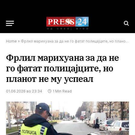
Home
»
Фрлил марихуана за да не го фатат полицајците, но планот не му успеал
Фрлил марихуана за да не
го фатат полицајците, но
планот не му успеал
01.06.2026 во 23:34
1 Min Read