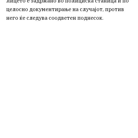
Лицето е задржано во полициска станица и по
целосно документирање на случајот, против
него ќе следува соодветен поднесок.