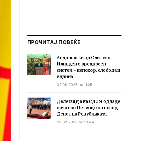
ПРОЧИТАЈ ПОВЕЌЕ
Андоновски од Смилево:
Илинден е вредносен
систем – непокор, слобода и
иднина
02.08.2026 во 11:25
Делегација на СДСМ оддаде
почит во Пелинце по повод
Денот на Републиката
02.08.2026 во 10:44