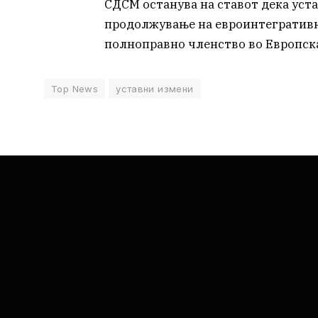
СДСМ останува на ставот дека уст
продолжување на евроинтегративни
полноправно членство во Европска
Top News
уставни измени