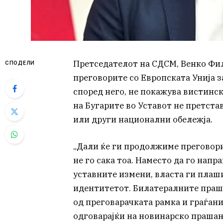
Претседателот на СДСМ, Венко Фи
СПОДЕЛИ
преговорите со Европската Унија з
според него, не покажува вистинск
на Бугарите во Уставот не претста
или други национални обележја.
„Дали ќе ги продолжиме преговорит
не го сака тоа. Наместо да го напр
уставните измени, власта ги плаши
идентитетот. Билатералните прашањ
од преговарачката рамка и граѓанит
одговарајќи на новинарско прашањ