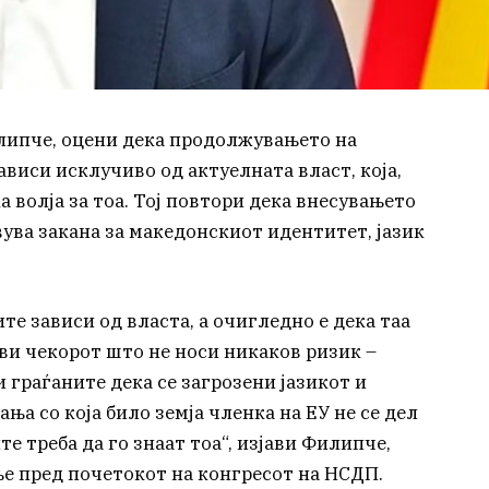
липче, оцени дека продолжувањето на
ависи исклучиво од актуелната власт, која,
а волја за тоа. Тој повтори дека внесувањето
вува закана за македонскиот идентитет, јазик
е зависи од власта, а очигледно е дека таа
ави чекорот што не носи никаков ризик –
 граѓаните дека се загрозени јазикот и
а со која било земја членка на ЕУ не се дел
е треба да го знаат тоа“, изјави Филипче,
е пред почетокот на конгресот на НСДП.