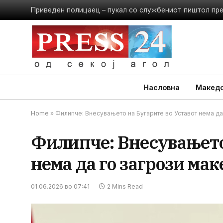
Приведен полицаец – пукал со службениот пиштол пр
Насловна
Македо
Home
»
Филипче: Внесувањето на Бугарите во Уставот нема да
Филипче: Внесувањето 
нема да го загрози ма
01.06.2026 во 07:41
2 Mins Read