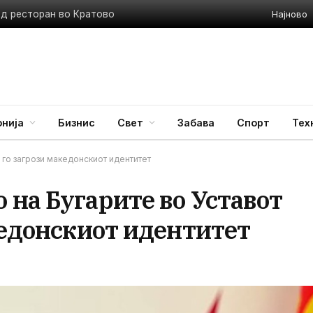
Најново
ед ресторан во Кратово
нија
Бизнис
Свет
Забава
Спорт
Тех
 го загрози македонскиот идентитет
на Бугарите во Уставот
кедонскиот идентитет