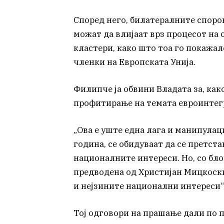
Според него, билатералните споро
можат да влијаат врз процесот на
кластери, како што тоа го покажал
членки на Европската Унија.
Филипче ја обвини Владата за, ка
профитирање на темата евроинтег
„Ова е уште една лага и манипулаци
година, се обидуваат да се претст
националните интереси. Но, со бл
предводена од Христијан Мицкоски
и нејзините национални интереси“
Тој одговори на прашање дали по 