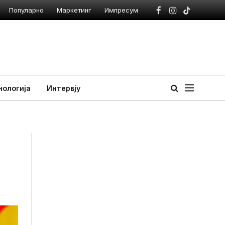
Популарно
Маркетинг
Импресум
Facebook
Instagram
TikTok
нологија
Интервју