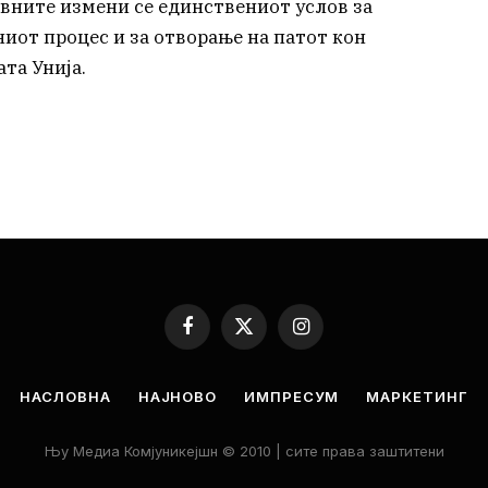
авните измени се единствениот услов за
от процес и за отворање на патот кон
та Унија.
Facebook
X
Instagram
(Twitter)
НАСЛОВНА
НАЈНОВО
ИМПРЕСУМ
МАРКЕТИНГ
Њу Медиа Комјуникејшн © 2010 | сите права заштитени