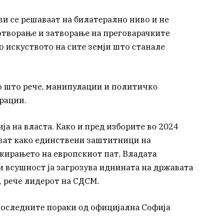
ви се решаваат на билатерално ниво и не
 отворање и затворање на преговарачките
о искуството на сите земји што станале
ко што рече, манипулации и политичко
рации.
ја на власта. Како и пред изборите во 2024
ават како единствени заштитници на
окирањето на европскиот пат, Владата
 всушност ја загрозува иднината на државата
, рече лидерот на СДСМ.
последните пораки од официјална Софија