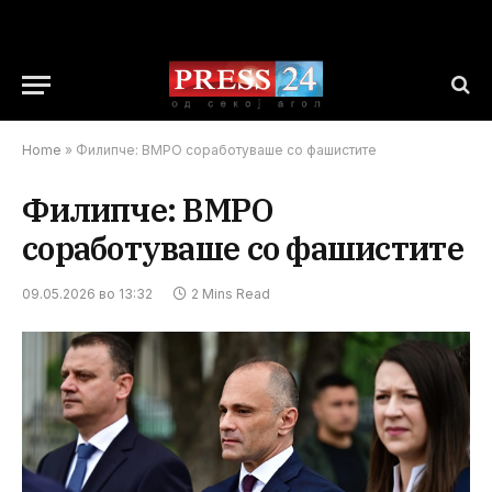
Home
»
Филипче: ВМРО соработуваше со фашистите
Филипче: ВМРО
соработуваше со фашистите
09.05.2026 во 13:32
2 Mins Read