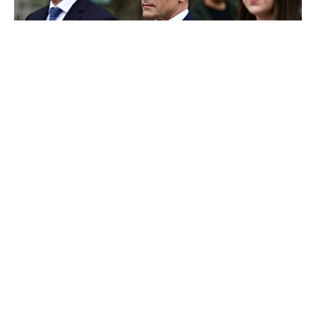
На днешниот Ден на Европа, Христијан
Мицкоски треба да биде персона нон грата,
порача претседателот на СДСМ, д-р Венко
Филипче, изјавата по повод одбележувањето
на Денот на Европа и Денот на победата над
фашизмот. Филипче посочи дека
организираната криминална група на чело со
Мицкоски, ја држи дравата изолирана, додека
земјите од регионот забрзано напредуваат со