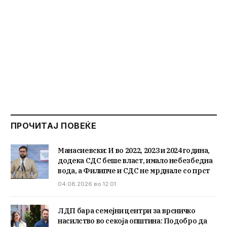
ПРОЧИТАЈ ПОВЕЌЕ
Манасиевски: И во 2022, 2023 и 2024 година,
додека СДС беше власт, имало небезбедна
вода, а Филипче и СДС не мрднале со прст
04.08.2026 во 12:01
ЛДП бара семејни центри за врсничко
насилство во секоја општина: Подобро да