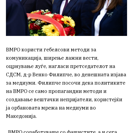
ВМРО користи гебелсови методи за
комуникација, ширење лажни вести,
оцрнување луѓе, нагласи претседателот на
СДСМ, д-р Венко Филипче, во денешната изјава
за медиуми. Филипче посочи дека политиките
на ВМРО се само пропагандни методи и
создавање вештачки непријатели, користејќи
ја орбановата мрежа на медиуми во
Македонија.
„ВМРО соработуваше со фашистите, а и сега