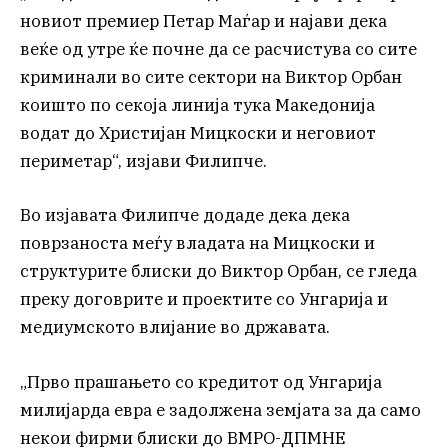
новиот премиер Петар Маѓар и најави дека
веќе од утре ќе почне да се расчистува со сите
криминали во сите сектори на Виктор Орбан
коишто по секоја линија тука Македонија
водат до Христијан Мицкоски и неговиот
периметар“, изјави Филипче.
Во изјавата Филипче додаде дека дека
поврзаноста меѓу владата на Мицкоски и
структурите блиски до Виктор Орбан, се гледа
преку договрите и проектите со Унгарија и
медиумското влијание во државата.
„Прво прашањето со кредитот од Унгарија
милијарда евра е задолжена земјата за да само
некои фирми блиски до ВМРО-ДПМНЕ