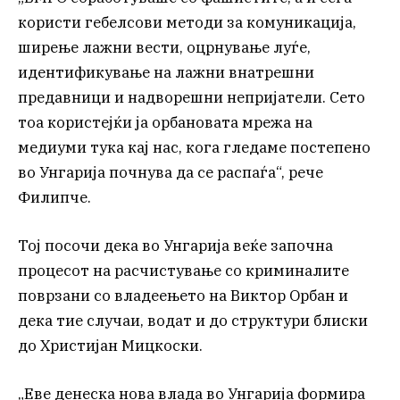
користи гебелсови методи за комуникација,
ширење лажни вести, оцрнување луѓе,
идентификување на лажни внатрешни
предавници и надворешни непријатели. Сето
тоа користејќи ја орбановата мрежа на
медиуми тука кај нас, кога гледаме постепено
во Унгарија почнува да се распаѓа“, рече
Филипче.
Тој посочи дека во Унгарија веќе започна
процесот на расчистување со криминалите
поврзани со владеењето на Виктор Орбан и
дека тие случаи, водат и до структури блиски
до Христијан Мицкоски.
„Еве денеска нова влада во Унгарија формира