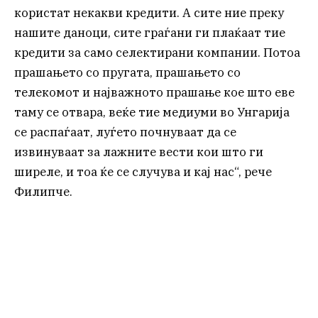
користат некакви кредити. А сите ние преку
нашите даноци, сите граѓани ги плаќаат тие
кредити за само селектирани компании. Потоа
прашањето со пругата, прашањето со
телекомот и најважното прашање кое што еве
таму се отвара, веќе тие медиуми во Унгарија
се распаѓаат, луѓето почнуваат да се
извинуваат за лажните вести кои што ги
ширеле, и тоа ќе се случува и кај нас“, рече
Филипче.