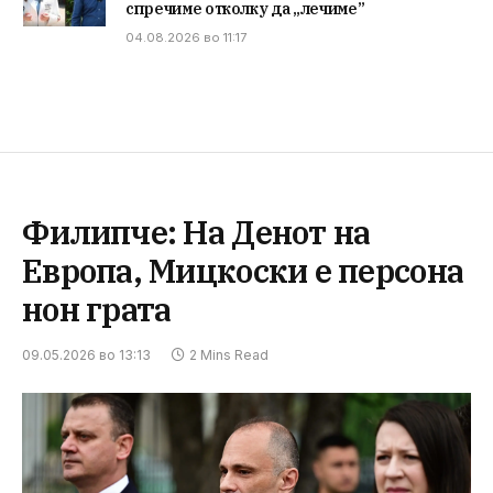
спречиме отколку да „лечиме”
04.08.2026 во 11:17
Филипче: На Денот на
Европа, Мицкоски е персона
нон грата
09.05.2026 во 13:13
2 Mins Read