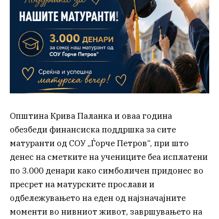
Општина Крива Паланка и оваа година
обезбеди финансиска поддршка за сите
матуранти од СОУ „Ѓорче Петров“, при што
денес на сметките на учениците беа исплатени
по 3.000 денари како симболичен придонес во
пресрет на матурските прослави и
одбележувањето на еден од најзначајните
моменти во нивниот живот, завршувањето на