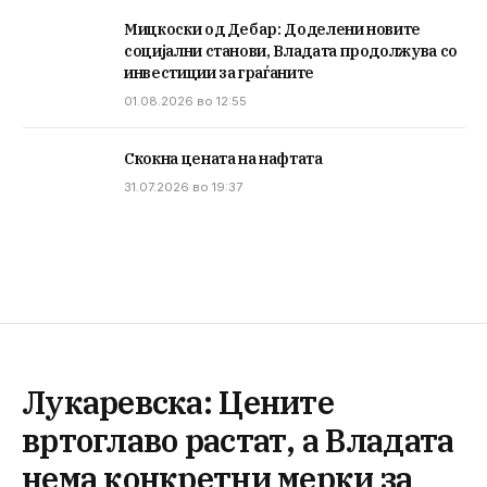
Мицкоски од Дебар: Доделени новите
социјални станови, Владата продолжува со
инвестиции за граѓаните
01.08.2026 во 12:55
Скокна цената на нафтата
31.07.2026 во 19:37
Лукаревска: Цените
вртоглаво растат, а Владата
нема конкретни мерки за