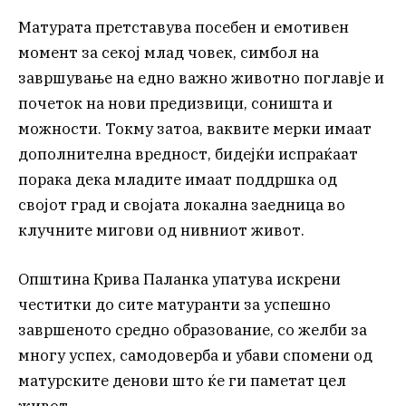
Матурата претставува посебен и емотивен
момент за секој млад човек, симбол на
завршување на едно важно животно поглавје и
почеток на нови предизвици, соништа и
можности. Токму затоа, ваквите мерки имаат
дополнителна вредност, бидејќи испраќаат
порака дека младите имаат поддршка од
својот град и својата локална заедница во
клучните мигови од нивниот живот.
Општина Крива Паланка упатува искрени
честитки до сите матуранти за успешно
завршеното средно образование, со желби за
многу успех, самодоверба и убави спомени од
матурските денови што ќе ги паметат цел
живот.