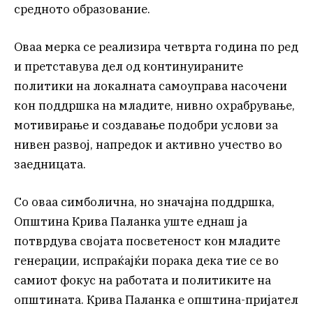
средното образование.
Оваа мерка се реализира четврта година по ред
и претставува дел од континуираните
политики на локалната самоуправа насочени
кон поддршка на младите, нивно охрабрување,
мотивирање и создавање подобри услови за
нивен развој, напредок и активно учество во
заедницата.
Со оваа симболична, но значајна поддршка,
Општина Крива Паланка уште еднаш ја
потврдува својата посветеност кон младите
генерации, испраќајќи порака дека тие се во
самиот фокус на работата и политиките на
општината. Крива Паланка е општина-пријател