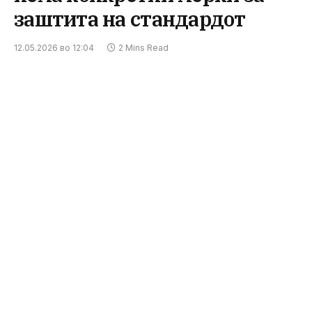
заштита на стандардот
12.05.2026 во 12:04
2 Mins Read
Пратеничката на СДСМ, Сања Лукаревска, во
емисијата „24 Анализа“ обвини дека