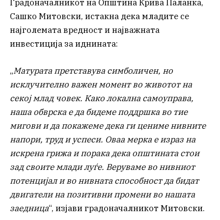
Градоначалникот на Општина Крива Паланка,
Сашко Митовски, истакна дека младите се
најголемата вредност и најважната
инвестиција за иднината:
„
Матурата претставува симболичен, но
исклучително важен момент во животот на
секој млад човек. Како локална самоуправа,
наша обврска е да бидеме поддршка во тие
мигови и да покажеме дека ги цениме нивните
напори, труд и успеси. Оваа мерка е израз на
искрена грижа и порака дека општината стои
зад своите млади луѓе. Веруваме во нивниот
потенцијал и во нивната способност да бидат
двигатели на позитивни промени во нашата
заедница
“, изјави градоначалникот Митовски.