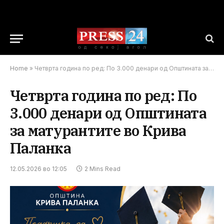
Home
»
Четврта година по ред: По 3.000 денари од Општината за матурантите во Крива Паланка
Четврта година по ред: По
3.000 денари од Општината
за матурантите во Крива
Паланка
12.05.2026 во 12:05
2 Mins Read