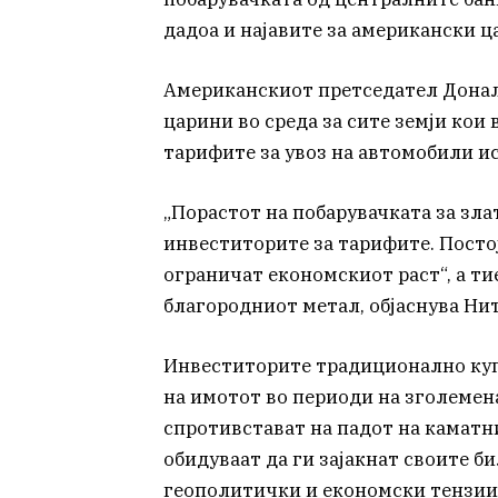
дадоа и најавите за американски ц
Американскиот претседател Донал
царини во среда за сите земји кои
тарифите за увоз на автомобили ис
„Порастот на побарувачката за зла
инвеститорите за тарифите. Постој
ограничат економскиот раст“, ​​а 
благородниот метал, објаснува Ни
Инвеститорите традиционално купу
на имотот во периоди на зголемен
спротивстават на падот на каматн
обидуваат да ги зајакнат своите б
геополитички и економски тензии