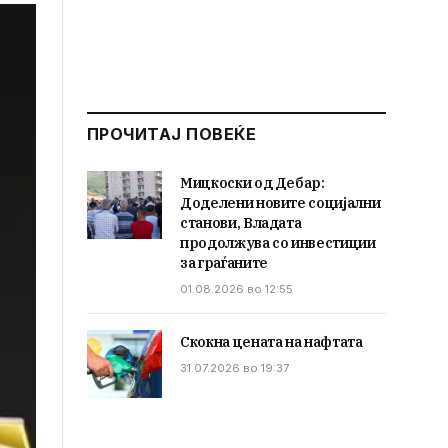
ПРОЧИТАЈ ПОВЕЌЕ
Мицкоски од Дебар:
Доделени новите социјални
станови, Владата
продолжува со инвестиции
за граѓаните
01.08.2026 во 12:55
Скокна цената на нафтата
31.07.2026 во 19:37