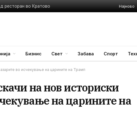
Најново
ед ресторан во Кратово
нија
Бизнис
Свет
Забава
Спорт
Тех
 пазарите во исчекување на царините на Трамп
искачи на нов историски
счекување на царините на