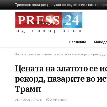
Приведен полицаец – пукал со службениот пиштол пр
Насловна
Македо
Home
»
Цената на златото се искачи на нов историски рекорд,
Цената на златото се 
рекорд, пазарите во и
Трамп
01.04.2025 во 10:15
2 Mins Read