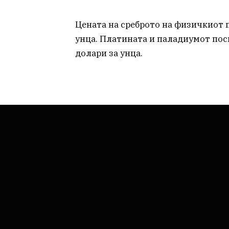
Цената на среброто на физичкиот па
унца. Платината и паладиумот поска
долари за унца.