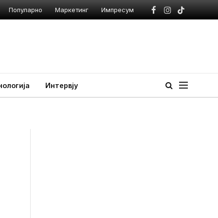
Популарно
Маркетинг
Импресум
Facebook
Instagram
TikTok
нологија
Интервју