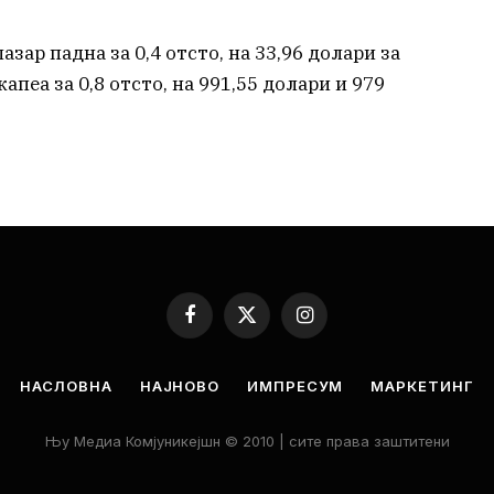
зар падна за 0,4 отсто, на 33,96 долари за
пеа за 0,8 отсто, на 991,55 долари и 979
Facebook
X
Instagram
(Twitter)
НАСЛОВНА
НАЈНОВО
ИМПРЕСУМ
МАРКЕТИНГ
Њу Медиа Комјуникејшн © 2010 | сите права заштитени