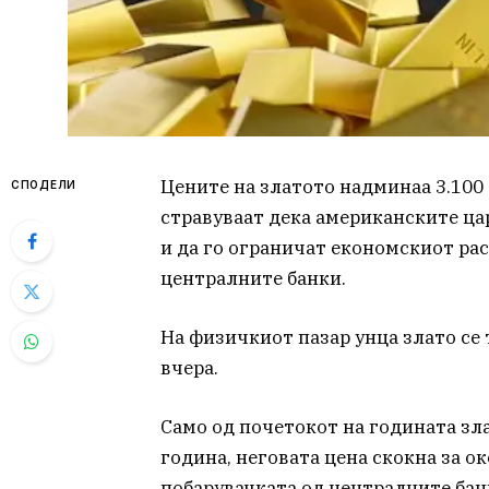
Цените на златото надминаа 3.100
СПОДЕЛИ
стравуваат дека американските ца
и да го ограничат економскиот рас
централните банки.
На физичкиот пазар унца злато се т
вчера.
Само од почетокот на годината зла
година, неговата цена скокна за ок
побарувачката од централните бан