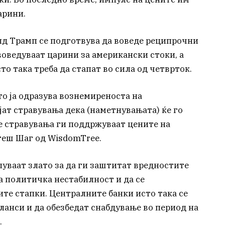
арини.
д Трамп се подготвува да воведе реципрочни
 воведуваат царини за американски стоки, а
то така треба да стапат во сила од четврток.
то ја одразува вознемиреноста на
ат стравувања дека (наметнувањата) ќе го
тие стравувања ги поддржуваат цените на
теш Шаг од WisdomTree.
ваат злато за да ги заштитат вредностите
а политичка нестабилност и да се
ите стапки. Централните банки исто така се
иланси и да обезбедат снабдување во период на
.