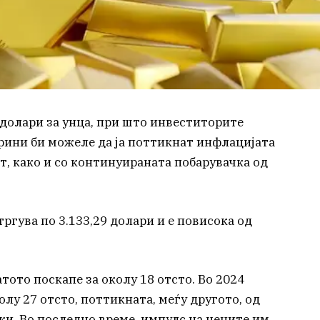
 долари за унца, при што инвеститорите
рини би можеле да ја поттикнат инфлацијата
т, како и со континуираната побарувачка од
ргува по 3.133,29 долари и е повисока од
тото поскапе за околу 18 отсто. Во 2024
олу 27 отсто, поттикната, меѓу другото, од
ки. Во последно време, импулс на цените им