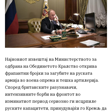
Најновиот извештај на Министерството за
одбрана на Обединетото Кралство открива
фрапантни бројки за загубите на руската
армија во воена опрема и тешка артилерија.
Според британските разузнавачи,
интензивните борби на фронтот во
изминатиот период сериозно ги исцрпиле
руските капацитети, принудувајќи го Кремљ да