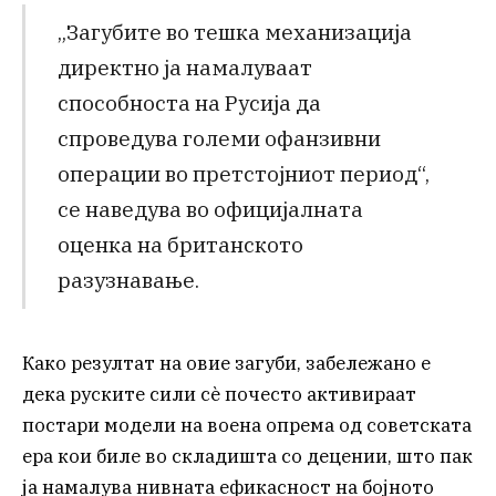
„Загубите во тешка механизација
директно ја намалуваат
способноста на Русија да
спроведува големи офанзивни
операции во претстојниот период“,
се наведува во официјалната
оценка на британското
разузнавање.
Како резултат на овие загуби, забележано е
дека руските сили сè почесто активираат
постари модели на воена опрема од советската
ера кои биле во складишта со децении, што пак
ја намалува нивната ефикасност на бојното