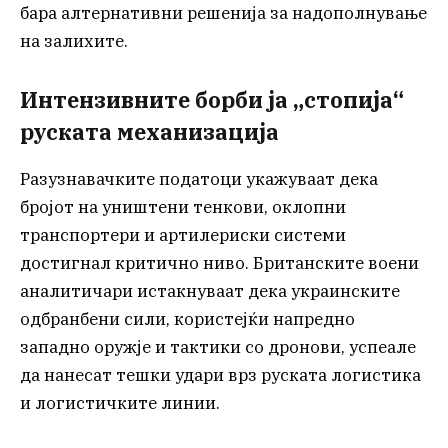
бара алтернативни решенија за надополнување
на залихите.
Интензивните борби ја „стопија“
руската механизација
Разузнавачките податоци укажуваат дека
бројот на уништени тенкови, оклопни
транспортери и артилериски системи
достигнал критично ниво. Британските воени
аналитичари истакнуваат дека украинските
одбранбени сили, користејќи напредно
западно оружје и тактики со дронови, успеале
да нанесат тешки удари врз руската логистика
и логистичките линии.