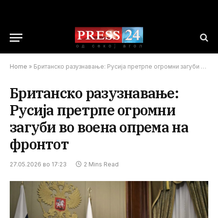
Home
»
Британско разузнавање: Русија претрпе огромни загуби во воена опрема на фронтот
Британско разузнавање:
Русија претрпе огромни
загуби во воена опрема на
фронтот
27.05.2026 во 17:23
2 Mins Read