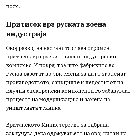
поле.
Притисок врз руската воена
индустрија
Овој развој на настаните става огромен
притисок врз рускиот воено-индустриски
комплекс. И покрај тоа што фабриките во
Русија работат во три смени за да го зголемат
производството, санкциите и недостигот на
клучни електронски компоненти го забавуваат
процесот на модернизација и замена на
уништената техника.
Британското Министерство за одбрана
заклучува дека одржувањето на овој ритам на