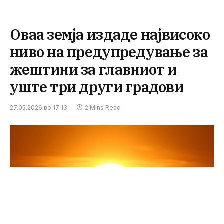
Оваа земја издаде највисоко
ниво на предупредување за
жештини за главниот и
уште три други градови
27.05.2026 во 17:13
2 Mins Read