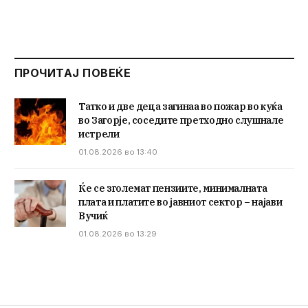
ПРОЧИТАЈ ПОВЕЌЕ
Татко и две деца загинаа во пожар во куќа
во Загорје, соседите претходно слушнале
истрели
01.08.2026 во 13:40
Ќе се зголемат пензиите, минималната
плата и платите во јавниот сектор – најави
Вучиќ
01.08.2026 во 13:29