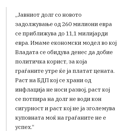
„Јавниот долг со новото
задолжување од 260 милиони евра
се приближува до 11,1 милијарди
евра. Имаме економски модел во кој
Владата се обидува денес да добие
политичка корист, за која
граѓаните утре ќе ја платат цената.
Раст на БДП кој се храни од
инфлација не носи развој, раст кој
се потпира на долг не води кон
сигурност и раст кој не ја зголемува
куповната моќ на граѓаните не е
успех.“