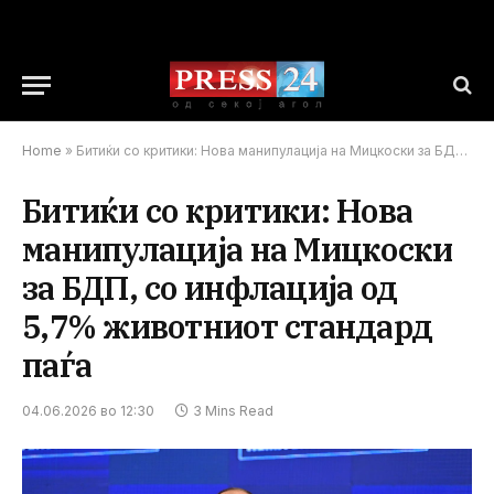
Home
»
Битиќи со критики: Нова манипулација на Мицкоски за БДП, со инфлација од 5,7% животниот стандард паѓа
Битиќи со критики: Нова
манипулација на Мицкоски
за БДП, со инфлација од
5,7% животниот стандард
паѓа
04.06.2026 во 12:30
3 Mins Read