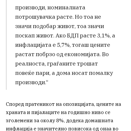
производи, номиналната
потрошувачка расте. Но тоа не
значи подобар живот, тоа значи
поскап живот. Ако БДП расте 3,1%, а
инфлацијата е 5,7%, тогаш цените
растат побрзо од економијата. Во
реалноста, граѓаните трошат
повеќе пари, а дома носат помалку
производи.“
Според пратеникот на опозицијата, цените на
храната и пијалаците на годишно ниво се
зголемени за околу 8%, додека домашната
инфлација е значително повисока од онаа во