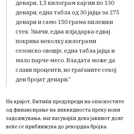
денари, 1,5 килограм кајсии по 130
денари, една табла од 30 јајца за 275
денари и само 150 грама пилешки
стек. Значи, една илјадарка едвај
покрива неколку килограми
сезонско овошје, една табла јајца и
мало парче месо. Владата може да
слави проценти, но граѓаните секој
ден бројат денари.“
На крајот, Битиќи предупреди на опасностите
од финансирање на ликвидноста преку нови
задолжувања, нагласувајќи дека јавниот долг
веќе се приближува до рекордна бројка.