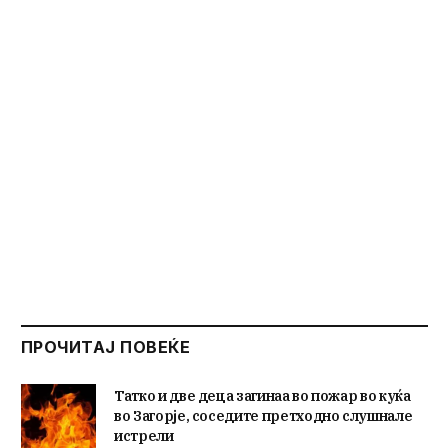
ПРОЧИТАЈ ПОВЕЌЕ
Татко и две деца загинаа во пожар во куќа
во Загорје, соседите претходно слушнале
истрели