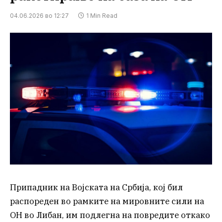
04.06.2026 во 12:27
1 Min Read
Припадник на Војската на Србија, кој бил
распореден во рамките на мировните сили на
ОН во Либан, им подлегна на повредите откако