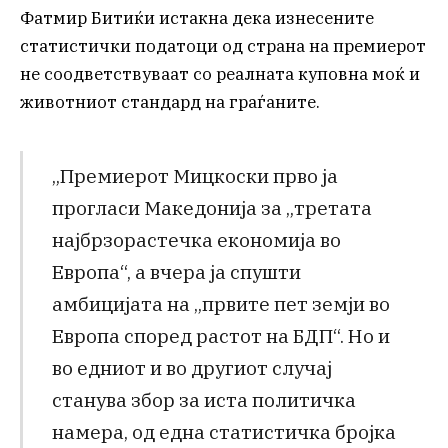
Фатмир Битиќи истакна дека изнесените
статистички податоци од страна на премиерот
не соодветствуваат со реалната куповна моќ и
животниот стандард на граѓаните.
„Премиерот Мицкоски прво ја
прогласи Македонија за „третата
најбрзорастечка економија во
Европа“, а вчера ја спушти
амбицијата на „првите пет земји во
Европа според растот на БДП“. Но и
во едниот и во другиот случај
станува збор за иста политичка
намера, од една статистичка бројка