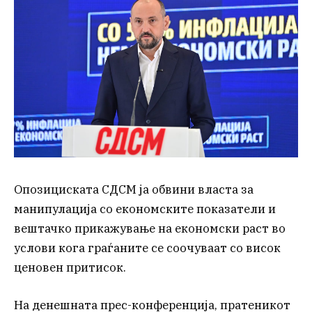
Опозициската СДСМ ја обвини власта за
манипулација со економските показатели и
вештачко прикажување на економски раст во
услови кога граѓаните се соочуваат со висок
ценовен притисок.
На денешната прес-конференција, пратеникот