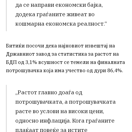
да се направи економски бајка,
додека граѓаните живеат во
кошмарна економска реалност.“
Битиќи посочи дека најновиот извештај на
Државниот завод за статистика за растот на
БДП од 3,1% всушност се темели на финалната
потрошувачка која има учество од дури 86,4%.
„Растот главно доаѓа од
потрошувачката, а потрошувачката
расте во услови на високи цени,
односно инфлација. Кога граѓаните
плаќаат повеќе за истите