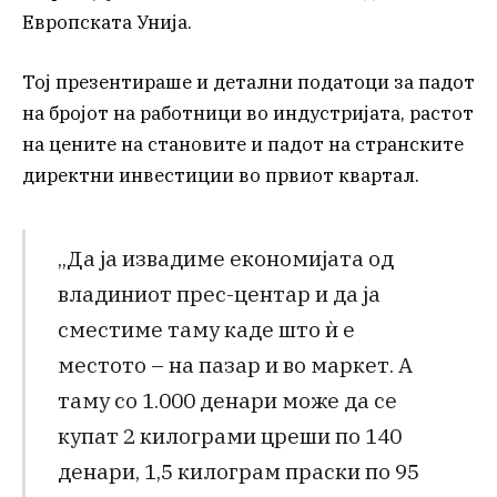
Европската Унија.
Тој презентираше и детални податоци за падот
на бројот на работници во индустријата, растот
на цените на становите и падот на странските
директни инвестиции во првиот квартал.
„Да ја извадиме економијата од
владиниот прес-центар и да ја
сместиме таму каде што ѝ е
местото – на пазар и во маркет. А
таму со 1.000 денари може да се
купат 2 килограми цреши по 140
денари, 1,5 килограм праски по 95