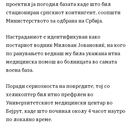
проектил ја погодил базата каде што бил
стациониран српскиот контингент, соопшти
Министерството за одбрана на Србија.
Настраданиот е идентификуван како
постариот водник Милован Јовановиќ, на кого
по ранувањето веднаш му била укажана итна
медицинска помош во болницата во самата
воена база.
Поради сериозноста на повредите, тој со
хеликоптер бил итно префрлен во
Универзитетскиот медицински центар во
Бејрут, каде што починал околу 4 часот наутро
по локално време.