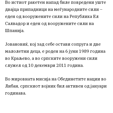
Во истиот ракетен напад биле повредени уште
двајца припадници на меѓународните сили –
еден од вооружените сили на Република Ел
Салвадор и еден од вооружените сили на
Шпанија.
Јовановиќ, кој зад себе остави сопруга и две
малолетни деца, е роден на 6 јуни 1989 година
во Краљево, а во српските вооружени сили
служел од 10 декември 2011 година.
Во мировната мисија на Обединетите нации во
Либан, српскиот војник бил активен од јануари
годинава.