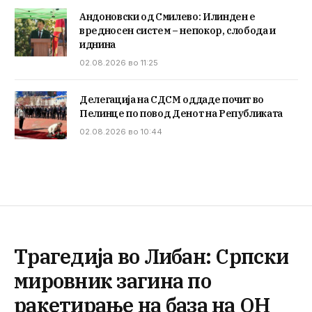
Андоновски од Смилево: Илинден е
вредносен систем – непокор, слобода и
иднина
02.08.2026 во 11:25
Делегација на СДСМ оддаде почит во
Пелинце по повод Денот на Републиката
02.08.2026 во 10:44
Трагедија во Либан: Српски
мировник загина по
ракетирање на база на ОН