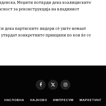
нденска, Меџити потврди дека коалициските
асност за реконструкција на владиниот
си дека партиските лидери сè уште немаат
и утврдат конкретните принципи по кои ќе се
Facebook
X
Instagram
(Twitter)
НАСЛОВНА
НАЈНОВО
ИМПРЕСУМ
МАРКЕТИНГ