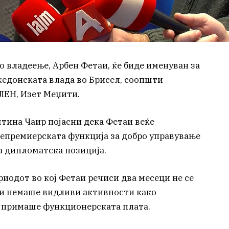
 владеење, Арбен Фетаи, ќе биде именуван за
кедонската влада во Брисел, соопшти
ЛЕН, Изет Меџити.
тина Чаир појасни дека Фетаи веќе
епремиерската функција за добро управување
а дипломатска позиција.
риодот во кој Фетаи речиси два месеци не се
 и немаше видливи активности како
а примаше функционерската плата.