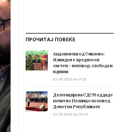
ПРОЧИТАЈ ПОВЕЌЕ
Андоновски од Смилево:
Илинден е вредносен
систем – непокор, слобода и
иднина
02.08.2026 во 11:25
Делегација на СДСМ оддаде
почит во Пелинце по повод
Денот на Републиката
02.08.2026 во 10:44