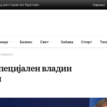
Најново
ед ресторан во Кратово
нија
Бизнис
Свет
Забава
Спорт
Тех
во Брисел
специјален владин
л