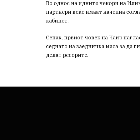
Во однос на идните чекори на Или
партнери веќе имаат начелна согл
кабинет.
Сепак, првиот човек на Чаир нагла
седнато на заедничка маса за да г
делат ресорите.