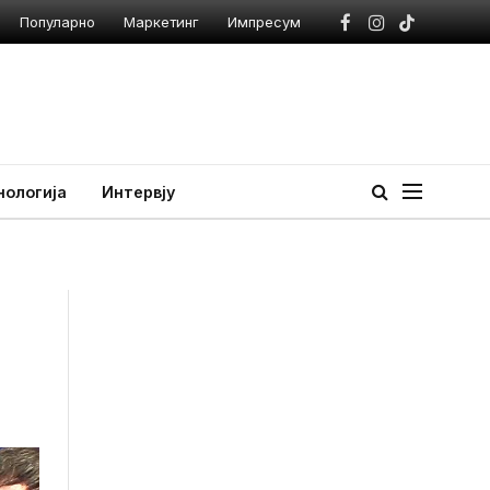
Популарно
Маркетинг
Импресум
Facebook
Instagram
TikTok
нологија
Интервју