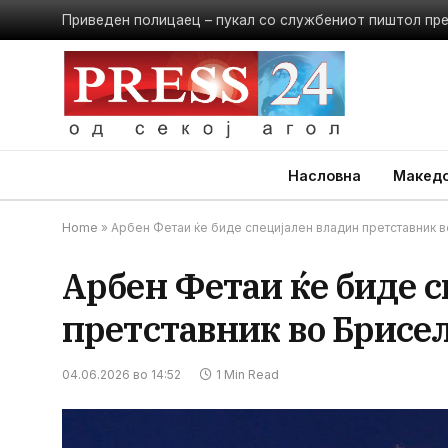
Приведен полицаец – пукал со службениот пиштол пр
Насловна
Македо
Home
»
Арбен Фетаи ќе биде специјален владин претставник 
Арбен Фетаи ќе биде 
претставник во Брисе
04.06.2026 во 14:52
1 Min Read