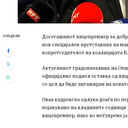
Досегашниот вицепремиер за добро
СПОДЕЛИ
нов специјален претставник на ма
копретседателот на коалицијата В
Актуелниот градоначалник на Опш
официјално поднел оставка од виц
со цел да биде ангажиран на новат
Оваа кадровска одлука доаѓа по пе
појавуваше на владините седници
вицепремиер, иако во меѓувреме ј