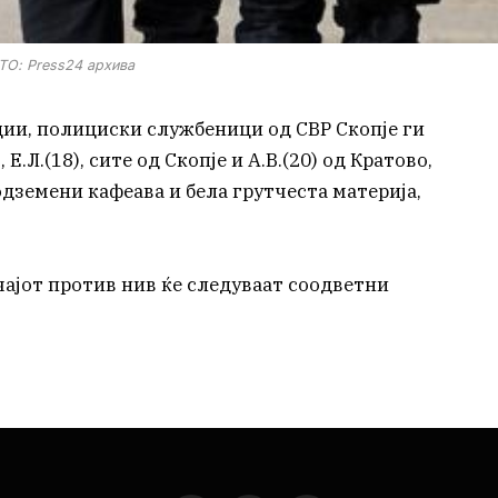
О: Press24 архива
ции, полициски службеници од СВР Скопје ги
 Е.Л.(18), сите од Скопје и А.В.(20) од Кратово,
одземени кафеава и бела грутчеста материја,
ајот против нив ќе следуваат соодветни