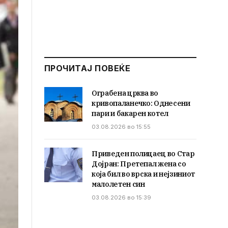
ПРОЧИТАЈ ПОВЕЌЕ
Ограбена црква во
кривопаланечко: Однесени
пари и бакарен котел
03.08.2026 во 15:55
Приведен полицаец во Стар
Дојран: Претепал жена со
која бил во врска и нејзиниот
малолетен син
03.08.2026 во 15:39