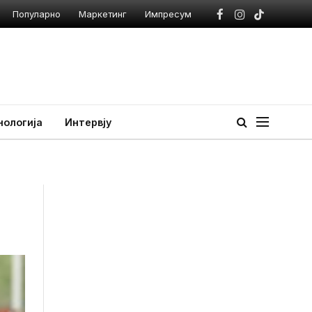
Популарно
Маркетинг
Импресум
Facebook
Instagram
TikTok
нологија
Интервју