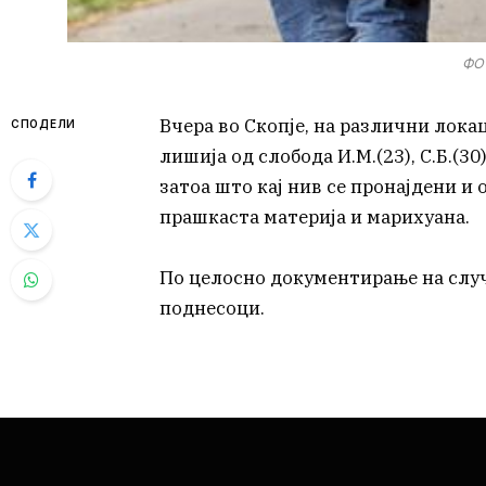
ФОТ
Вчера во Скопје, на различни лока
СПОДЕЛИ
лишија од слобода И.М.(23), С.Б.(30),
затоа што кај нив се пронајдени и 
прашкаста материја и марихуана.
По целосно документирање на случ
поднесоци.