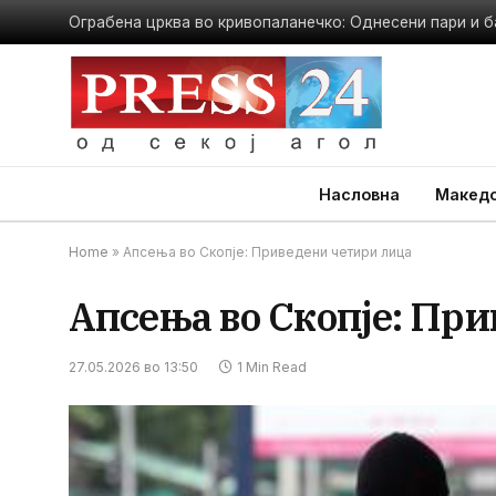
Ограбена црква во кривопаланечко: Однесени пари и б
Насловна
Македо
Home
»
Апсења во Скопје: Приведени четири лица
Апсења во Скопје: Пр
27.05.2026 во 13:50
1 Min Read