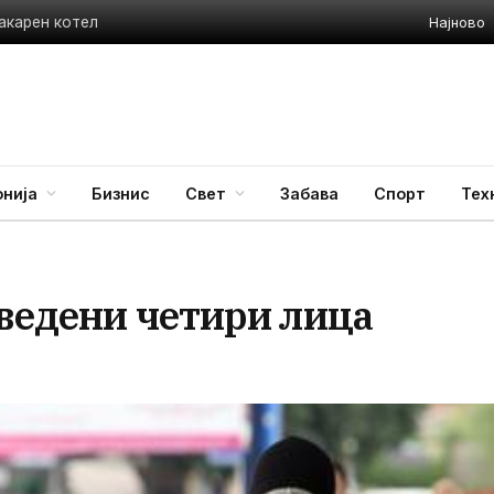
Најново
акарен котел
нија
Бизнис
Свет
Забава
Спорт
Тех
иведени четири лица