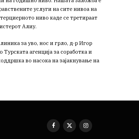
ии на годишно ниво. Нашата заложба е
равствените услуги на сите нивоа на
 терциерното ниво каде се третираат
истерот Алиу.
иника за уво, нос и грло, д-р Игор
 Турската агенција за соработка и
поддршка во насока на зајакнување на
Facebook
X
Instagram
(Twitter)