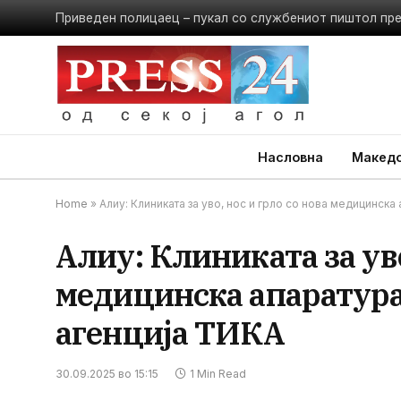
Приведен полицаец – пукал со службениот пиштол пр
Насловна
Македо
Home
»
Алиу: Клиниката за уво, нос и грло со нова медицинск
Алиу: Клиниката за уво
медицинска апаратура
агенција ТИКА
30.09.2025 во 15:15
1 Min Read