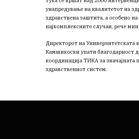
тука се вршат над 2000 интервенц
унапредување на квалитетот на зд
здравствена заштита, а особено на
најкомплексните случаи, рече мин
Директорот на Универзитетската кл
Камшикоски упати благодарност до
координација ТИКА за значајната 
здравствениот систем.