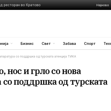
Најново
ед ресторан во Кратово
нија
Бизнис
Свет
Забава
Спорт
Тех
а апаратура со поддршка од турската агенција ТИКА
, нос и грло со нова
 со поддршка од турската