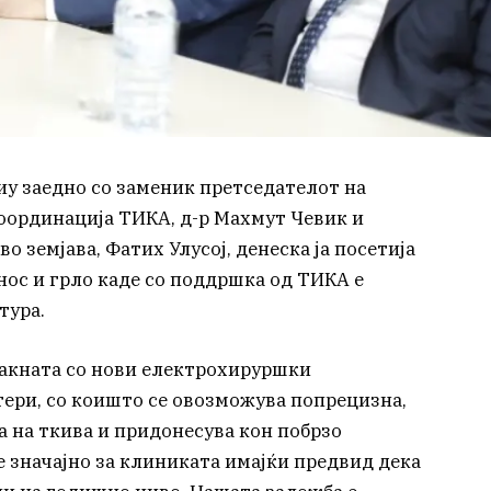
иу заедно со заменик претседателот на
координација ТИКА, д-р Махмут Чевик и
о земјава, Фатих Улусој, денеска ја посетија
нос и грло каде со поддршка од ТИКА е
тура.
зајакната со нови електрохируршки
ери, со коишто се овозможува попрецизна,
а на ткива и придонесува кон побрзо
е значајно за клиниката имајќи предвид дека