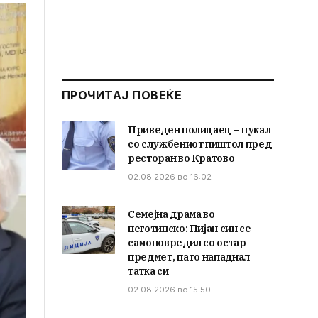
ПРОЧИТАЈ ПОВЕЌЕ
Приведен полицаец – пукал
со службениот пиштол пред
ресторан во Кратово
02.08.2026 во 16:02
Семејна драма во
неготинско: Пијан син се
самоповредил со остар
предмет, па го нападнал
татка си
02.08.2026 во 15:50