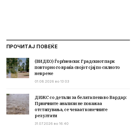
ПРОЧИТАЈ ПОВЕЌЕ
(ВИДЕО) Ѓорѓиевски: Градскиот парк
повторно го враќа својот сјај по силното
невреме
01.08.2026 во 13:03
ДИЖС со детали за белата пена во Вардар:
Првичните анализи не покажаа
отстапувања, се чекаат конечните
резултати
31.07.2026 во 16:40