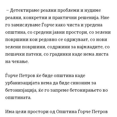
– Детектираме реални проблеми и нудиме
реални, конкретни и практични решенија. Ние
го замислуваме Ѓорче како чиста и уредена
општина, со средени јавни простори, со зелени
површини кои редовно се одржуваат, со нови
зелени површини, содржини за најмладите, со
пешачки патеки, со градинки каде нема листа
на чекање.
Ѓорче Петров ќе биде општина каде
урбанизацијата нема да биде синоним за
бетонизјација, ќе го запреме бетонирањето во
општината.
Има цели простори од Општина Ѓорче Петров