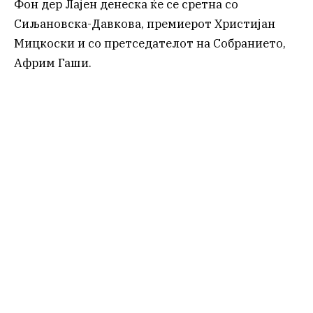
Фон дер Лајен денеска ќе се сретна со
Сиљановска-Давкова, премиерот Христијан
Мицкоски и со претседателот на Собранието,
Африм Гаши.