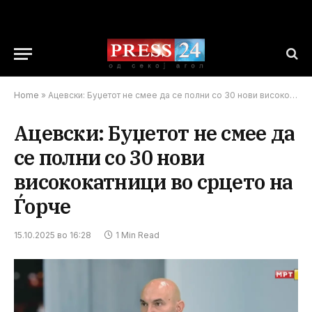
Home
»
Ацевски: Буџетот не смее да се полни со 30 нови висококатници во срцето на Ѓорче
Ацевски: Буџетот не смее да
се полни со 30 нови
висококатници во срцето на
Ѓорче
15.10.2025 во 16:28
1 Min Read