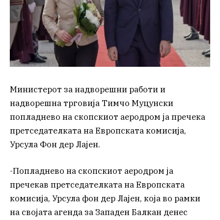
Министерот за надворешни работи и
надворешна трговија Тимчо Муцунски
попладнево на скопскиот аеродром ја пречека
претседателката на Европската комисија,
Урсула Фон дер Лајен.
-Попладнево на скопскиот аеродром ја
пречекав претседателката на Европската
комисија, Урсула фон дер Лајен, која во рамки
на својата агенда за Западен Балкан денес