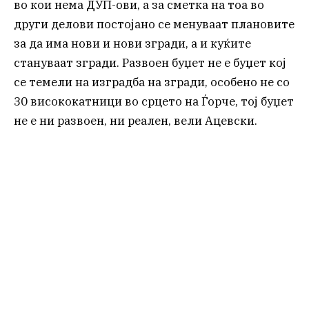
во кои нема ДУП-ови, а за сметка на тоа во
други делови постојано се менуваат плановите
за да има нови и нови згради, а и куќите
стануваат згради. Развоен буџет не е буџет кој
се темели на изградба на згради, особено не со
30 висококатници во срцето на Ѓорче, тој буџет
не е ни развоен, ни реален, вели Ацевски.