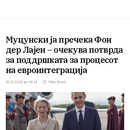
Муцунски ја пречека Фон
дер Лајен – очекува потврда
за поддршката за процесот
на евроинтеграција
15.10.2025 во 16:14
1 Min Read