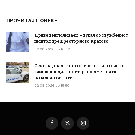
ПРОЧИТАЈ ПОВЕЌЕ
Приведен полицаец – пукал со службениот
пиштол пред ресторан во Кратово
02.08.2026 во 16:02
Семејна драма во неготинско: Пијан син се
самоповредил со остар предмет, па го
нападнал татка си
02.08.2026 во 15:50
Facebook
X
Instagram
(Twitter)