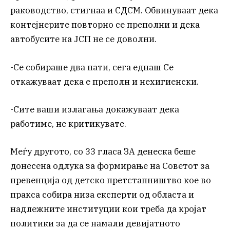
раководство, стигнаа и СДСМ. Обвинуваат дека
контејнерите повторно се преполни и дека
автобусите на ЈСП не се доволни.
-Се собираше два пати, сега еднаш Се
откажуваат дека е преполн и нехигиенски.
-Сите ваши излагања докажуваат дека
работиме, не критикувате.
Меѓу другото, со 33 гласа ЗА денеска беше
донесена одлука за формирање на Советот за
превенција од детско претстапништво кое во
пракса собира низа експерти од областа и
надлежните институции кои треба да кројат
политики за да се намали девијатното