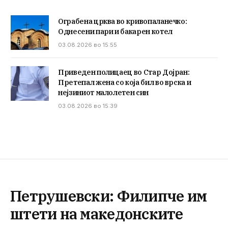
Ограбена црква во кривопаланечко:
Однесени пари и бакарен котел
03.08.2026 во 15:55
Приведен полицаец во Стар Дојран:
Претепал жена со која бил во врска и
нејзиниот малолетен син
03.08.2026 во 15:39
Петрушевски: Филипче им
штети на македонските