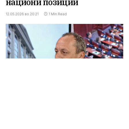
национи позиции
12.05.2026 во 20:21
1 Min Read
Филипче денес се радува што Бугарија
потврдила дека уставните измени биле