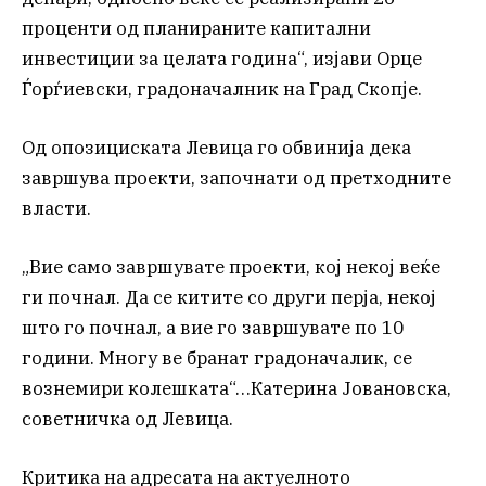
проценти од планираните капитални
инвестиции за целата година“, изјави Орце
Ѓорѓиевски, градоначалник на Град Скопје.
Од опозициската Левица го обвинија дека
завршува проекти, започнати од претходните
власти.
„Вие само завршувате проекти, кој некој веќе
ги почнал. Да се китите со други перја, некој
што го почнал, а вие го завршувате по 10
години. Многу ве бранат градоначалик, се
вознемири колешката“…Катерина Јовановска,
советничка од Левица.
Критика на адресата на актуелното