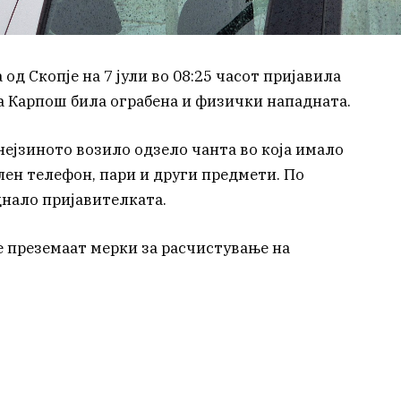
д Скопје на 7 јули во 08:25 часот пријавила
на Карпош била ограбена и физички нападната.
нејзиното возило одзело чанта во која имало
ен телефон, пари и други предмети. По
днало пријавителката.
е преземаат мерки за расчистување на