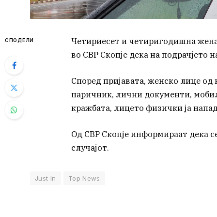
Четириесет и четиригодишна жена о
СПОДЕЛИ
во СВР Скопје дека на подрачјето 
Според пријавата, женско лице од 
паричник, лични документи, мобил
кражбата, лицето физички ја напа
Од СВР Скопје информираат дека с
случајот.
Just In
Top News