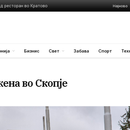
Најново
ед ресторан во Кратово
нија
Бизнис
Свет
Забава
Спорт
Тех
ена во Скопје