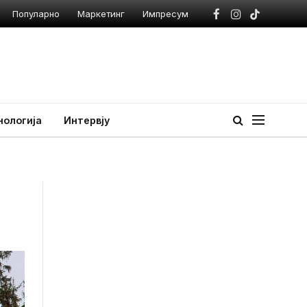
Популарно
Маркетинг
Импресум
Facebook
Instagram
TikTok
нологија
Интервју