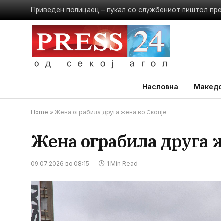
Приведен полицаец – пукал со службениот пиштол пр
Насловна
Македо
Home
»
Жена ограбила друга жена во Скопје
Жена ограбила друга ж
09.07.2026 во 08:15
1 Min Read