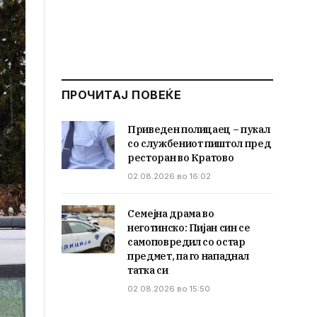
ПРОЧИТАЈ ПОВЕЌЕ
Приведен полицаец – пукал
со службениот пиштол пред
ресторан во Кратово
02.08.2026 во 16:02
Семејна драма во
неготинско: Пијан син се
самоповредил со остар
предмет, па го нападнал
татка си
02.08.2026 во 15:50