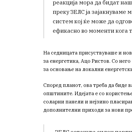
реакција мора да бидат наш
преку ЗЕЛС ја зајакнуваме 
систем кој ќе може да одго
ефикасно во моменти кога то
На седницата присуствуваше и нов
за енергетика, Ацо Ристов. Со нег
за основање на локални енергетски
Според планот, ова треба да биде 
општините. Идејата е со користењ
соларни панели и нејзино пласира
дополнителни приходи за нови про
„ЗЕЛС останува силен партн