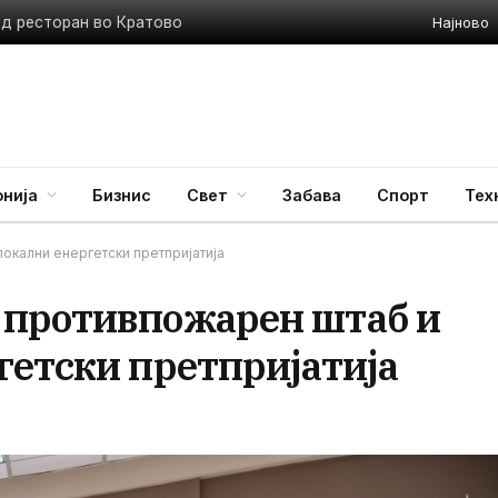
Најново
ед ресторан во Кратово
нија
Бизнис
Свет
Забава
Спорт
Тех
окални енергетски претпријатија
 противпожарен штаб и
гетски претпријатија