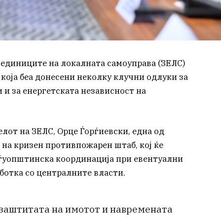
 единиците на локалната самоуправа (ЗЕЛС)
која беа донесени неколку клучни одлуки за
 и за енергетската независност на
от на ЗЕЛС, Орце Ѓорѓиевски, една од
на кризен противпожарен штаб, кој ќе
ѓуопштинска координација при евентуални
аботка со централните власти.
 заштитата на имотот и навремената