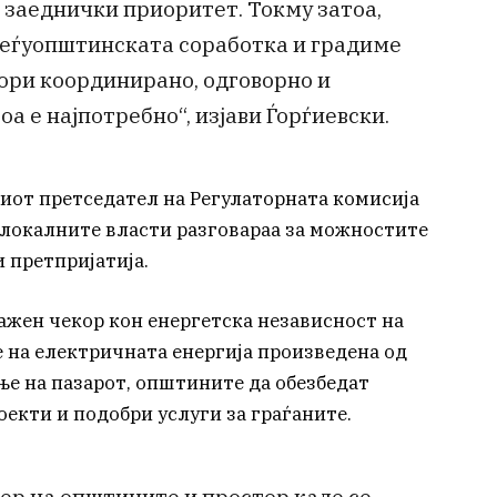
 заеднички приоритет. Токму затоа,
меѓуопштинската соработка и градиме
вори координирано, одговорно и
а е најпотребно“, изјави Ѓорѓиевски.
иот претседател на Регулаторната комисија
о локалните власти разговараа за можностите
 претпријатија.
важен чекор кон енергетска независност на
е на електричната енергија произведена од
ње на пазарот, општините да обезбедат
екти и подобри услуги за граѓаните.
ер на општините и простор каде се