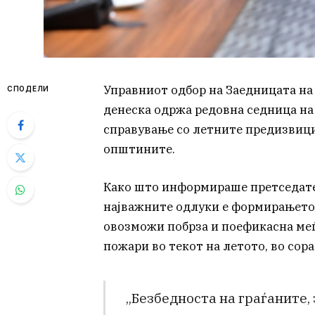
Управниот одбор на Заедницата на
СПОДЕЛИ
денеска одржа редовна седница на 
справување со летните предизвици
општините.
Како што информираше претседател
најважните одлуки е формирањето 
овозможи побрза и поефикасна ме
пожари во текот на летото, во сор
„Безбедноста на граѓаните,