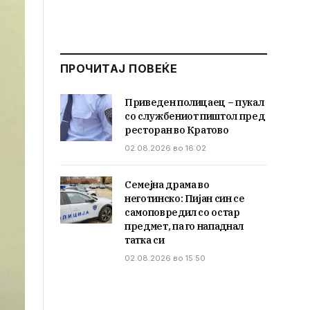
ПРОЧИТАЈ ПОВЕЌЕ
Приведен полицаец – пукал
со службениот пиштол пред
ресторан во Кратово
02.08.2026 во 16:02
Семејна драма во
неготинско: Пијан син се
самоповредил со остар
предмет, па го нападнал
татка си
02.08.2026 во 15:50