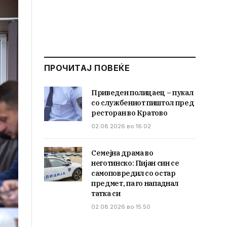
ПРОЧИТАЈ ПОВЕЌЕ
Приведен полицаец – пукал
со службениот пиштол пред
ресторан во Кратово
02.08.2026 во 16:02
Семејна драма во
неготинско: Пијан син се
самоповредил со остар
предмет, па го нападнал
татка си
02.08.2026 во 15:50