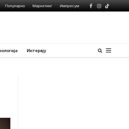
Популарно
Маркетинг
Импресум
Facebook
Instagram
TikTok
нологија
Интервју