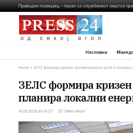
Приведен полицаец – пукал со службениот пиштол пр
Насловна
Македо
Home
»
ЗЕЛС формира кризен противпожарен штаб и планира л
ЗЕЛС формира кризен
планира локални енер
19.05.2026 во 15:37
2 Mins Read