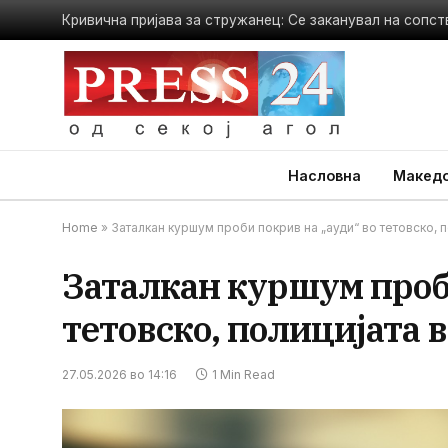
Кривична пријава за стружанец: Се заканувал на сопс
Насловна
Македо
Home
»
Заталкан куршум проби покрив на „ауди“ во тетовско, 
Заталкан куршум проб
тетовско, полицијата 
27.05.2026 во 14:16
1 Min Read