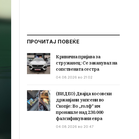
ПРОЧИТАЈ ПОВЕЌЕ
Кривична пријава за
стружанец: Се заканувал на
сопствената сестра
04.08.2026 во 21:02
(ВИДЕО) Двајца косовски
државјани уапсени во
Скопје: Во „голф“ им
пронашле над 230.000
фалсификувани евра
04.08.2026 во 20:47