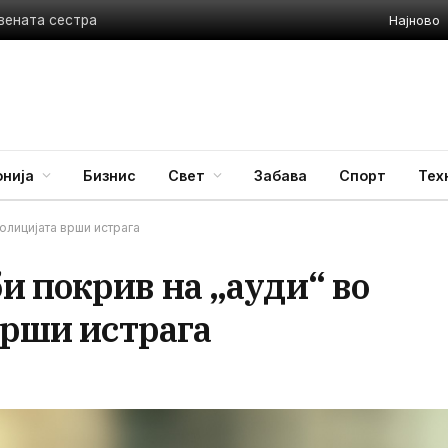
Најново
твената сестра
нија
Бизнис
Свет
Забава
Спорт
Тех
полицијата врши истрага
и покрив на „ауди“ во
врши истрага