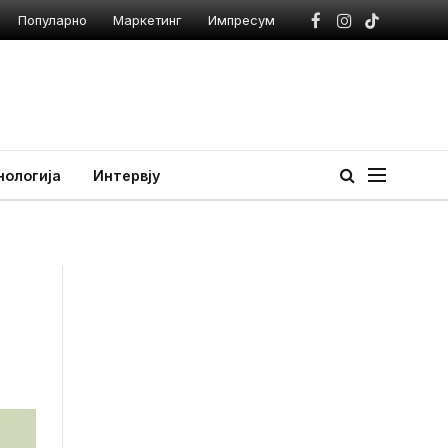
Популарно
Маркетинг
Импресум
Facebook
Instagram
TikTok
нологија
Интервју