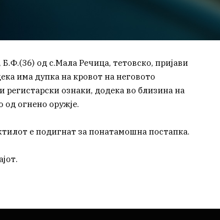
 Б.Ф.(36) од с.Мала Речица, тетовско, пријави
дека има дупка на кровот на неговото
и регистарски ознаки, додека во близина на
 од огнено оружје.
ектилот е подигнат за понатамошна постапка.
ајот.