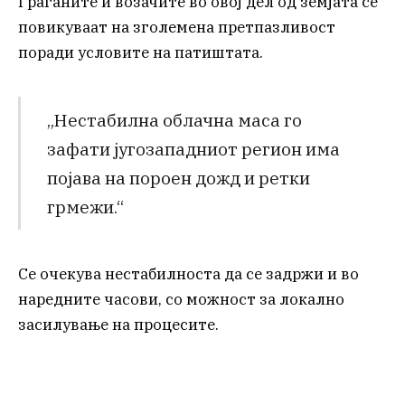
Граѓаните и возачите во овој дел од земјата се
повикуваат на зголемена претпазливост
поради условите на патиштата.
„Нестабилна облачна маса го
зафати југозападниот регион има
појава на пороен дожд и ретки
грмежи.“
Се очекува нестабилноста да се задржи и во
наредните часови, со можност за локално
засилување на процесите.