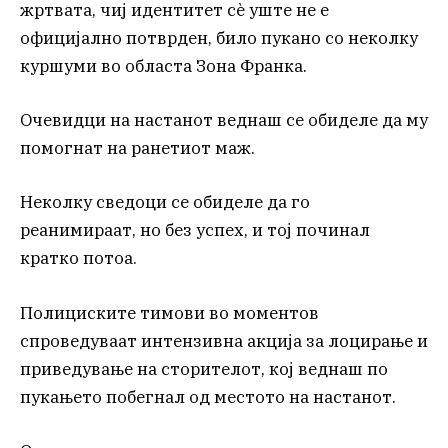
жртвата, чиј идентитет сè уште не е
официјално потврден, било пукано со неколку
куршуми во областа Зона Франка.
Очевидци на настанот веднаш се обиделе да му
помогнат на ранетиот маж.
Неколку сведоци се обиделе да го
реанимираат, но без успех, и тој починал
кратко потоа.
Полициските тимови во моментов
спроведуваат интензивна акција за лоцирање и
приведување на сторителот, кој веднаш по
пукањето побегнал од местото на настанот.