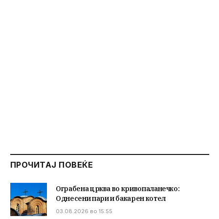
ПРОЧИТАЈ ПОВЕЌЕ
Ограбена црква во кривопаланечко:
Однесени пари и бакарен котел
03.08.2026 во 15:55