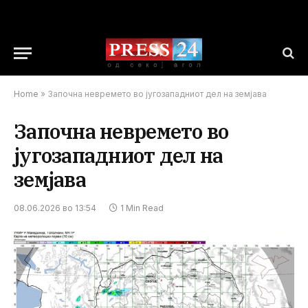
Home
»
Започна невремето во југозападниот дел на земјава
Започна невремето во
југозападниот дел на
земјава
08.06.2026 во 13:54
1 Min Read