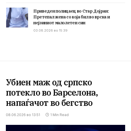
Приведен полицаец во Стар Дојран:
Претепал жена со која бил во врска и
нејзиниот малолетен син
03.08.2026 во 15:39
Убиен маж од српско
потекло во Барселона,
напаѓачот во бегство
08.06.2026 во 13:51
1 Min Read