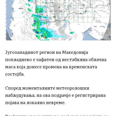
Југозападниот регион на Македонија
попладнево е зафатен од нестабилна облачна
маса која донесе промена на временската
состојба.
Според моменталните метеоролошки
набљудувања, на ова подрачје е регистрирана
појава на локално невреме.