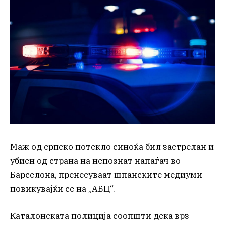
Маж од српско потекло синоќа бил застрелан и
убиен од страна на непознат напаѓач во
Барселона, пренесуваат шпанските медиуми
повикувајќи се на „АБЦ“.
Каталонската полиција соопшти дека врз