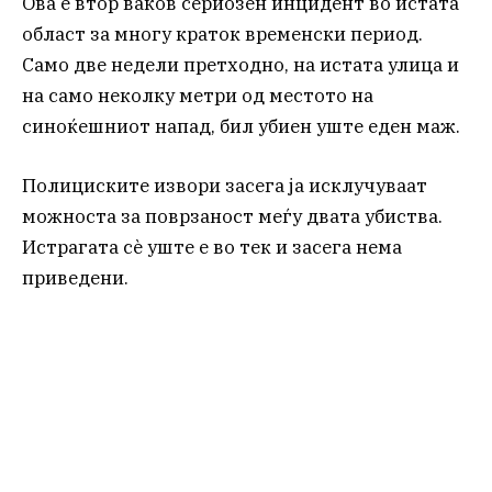
Ова е втор ваков сериозен инцидент во истата
област за многу краток временски период.
Само две недели претходно, на истата улица и
на само неколку метри од местото на
синоќешниот напад, бил убиен уште еден маж.
Полициските извори засега ја исклучуваат
можноста за поврзаност меѓу двата убиства.
Истрагата сè уште е во тек и засега нема
приведени.