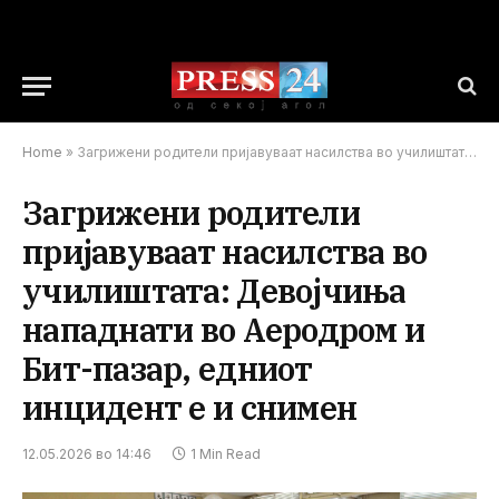
Home
»
Загрижени родители пријавуваат насилства во училиштата: Девојчиња нападнати во Аеродром и Бит-пазар, едниот инцидент е и снимен
Загрижени родители
пријавуваат насилства во
училиштата: Девојчиња
нападнати во Аеродром и
Бит-пазар, едниот
инцидент е и снимен
12.05.2026 во 14:46
1 Min Read