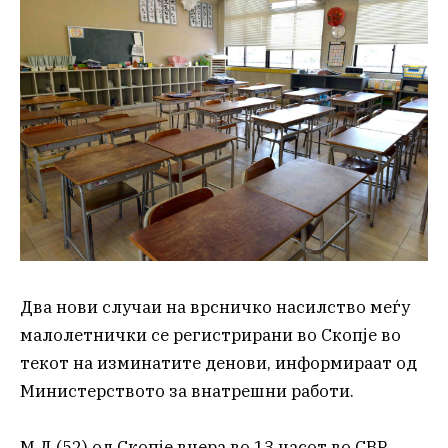
Два нови случаи на врсничко насилство меѓу
малолетнички се регистрирани во Скопје во
текот на изминатите денови, информираат од
Министерството за внатрешни работи.
М.Д.(52) од Скопје вчера во 13 часот во СВР