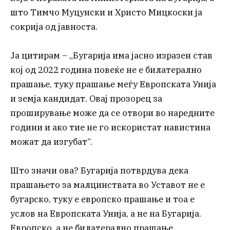
што Тимчо Муцунски и Христо Мицкоски ја
сокрија од јавноста.
Ја цитирам – „Бугарија има јасно изразен став
кој од 2022 година повеќе не е билатерално
прашање, туку прашање меѓу Европската Унија
и земја кандидат. Овај прозорец за
проширување може да се отвори во наредните
години и ако тие не го искористат навистина
можат да изгубат“.
Што значи ова? Бугарија потврдува дека
прашањето за малцинствата во Уставот не е
бугарско, туку е европско прашање и тоа е
услов на Европската Унија, а не на Бугарија.
Европско, а не билатерално прашање.