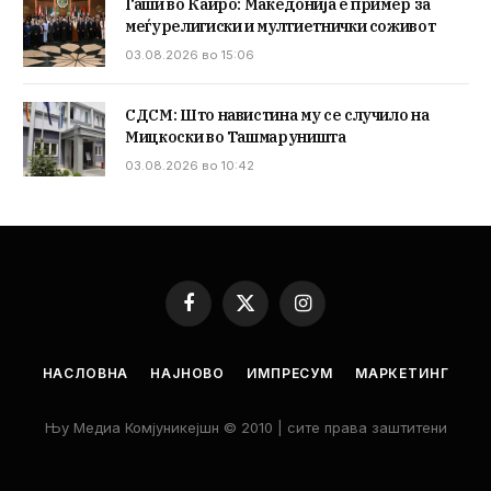
Гаши во Каиро: Македонија е пример за
меѓурелигиски и мултиетнички соживот
03.08.2026 во 15:06
СДСМ: Што навистина му се случило на
Мицкоски во Ташмаруништа
03.08.2026 во 10:42
Facebook
X
Instagram
(Twitter)
НАСЛОВНА
НАЈНОВО
ИМПРЕСУМ
МАРКЕТИНГ
Њу Медиа Комјуникејшн © 2010 | сите права заштитени