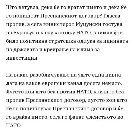
Што ветуваа, дека ќе го вратат името и дека ќе
го поништат Преспанскиот договор? Гласаа
против, а сега министерот Муцунски гостува
на Еуроњуз и кажува колку НАТО, внимавајте,
било позитивна стратешка одлука за иднината
на државата и креирање на клима за
инвестиции.
Па вакво разобличување на уште една нивна
лага на ваков европски канал досега немало.
Луѓето кои што беа против НАТО, кои што беа
против Преспанскиот договор, луѓето кои што
ќе го поништуваа Преспанскиот договор и ќе
го враќаа името, сега го фалат членството во
НАТО.