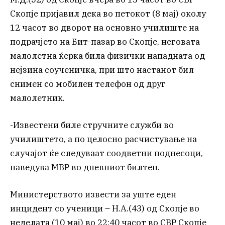
Скопје пријавил дека во петокот (8 мај) околу
12 часот во дворот на основно училиште на
подрачјето на Бит-пазар во Скопје, неговата
малолетна ќерка била физички нападната од
нејзина соученичка, при што настанот бил
снимен со мобилен телефон од друг
малолетник.
-Известени биле стручните служби во
училиштето, а по целосно расчистување на
случајот ќе следуваат соодветни поднесоци,
наведува МВР во дневниот билтен.
Министерството извести за уште еден
инцидент со ученици – Н.А.(43) од Скопје во
неделата (10 мај) во 22:40 часот во СВР Скопје