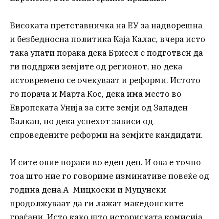
Високата претставничка на ЕУ за надворешна
и безбедносна политика Каја Калас, вчера исто
така упати порака дека Брисел е подготвен да
ги поддржи земјите од регионот, но дека
истовремено се очекуваат и реформи. Истото
го порача и Марта Кос, дека има место во
Европската Унија за сите земји од Западен
Балкан, но дека успехот зависи од
спроведените реформи на земјите кандидати.
И сите овие пораки во еден ден. И ова е точно
тоа што ние го говориме изминативе повеќе од
година дена.А Мицкоски и Муцунски
продолжуваат да ги лажат македонските
граѓани. Исто како што историската комисија