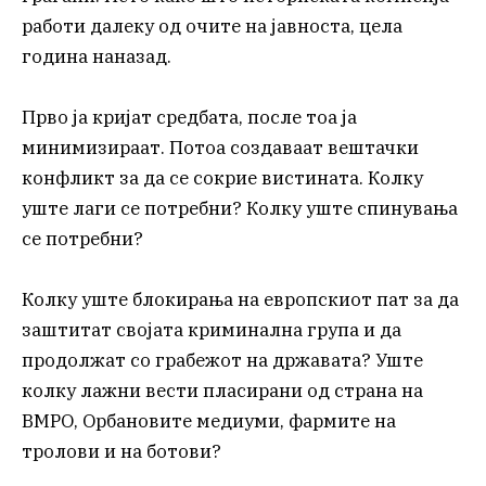
работи далеку од очите на јавноста, цела
година наназад.
Прво ја кријат средбата, после тоа ја
минимизираат. Потоа создаваат вештачки
конфликт за да се сокрие вистината. Колку
уште лаги се потребни? Колку уште спинувања
се потребни?
Колку уште блокирања на европскиот пат за да
заштитат својата криминална група и да
продолжат со грабежот на државата? Уште
колку лажни вести пласирани од страна на
ВМРО, Орбановите медиуми, фармите на
тролови и на ботови?