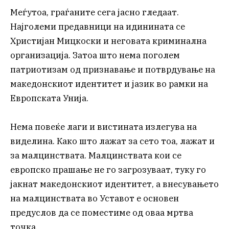
Меѓутоа, граѓаните сега јасно гледаат.
Најголеми предавници на идинината се
Христијан Мицкоски и неговата криминална
организација. Затоа што нема поголем
патриотизам од признавање и потврдување на
македонскиот идентитет и јазик во рамки на
Европската Унија.
Нема повеќе лаги и вистината излегува на
виделина. Како што лажат за сето тоа, лажат и
за малцинствата. Малцинствата кои се
европско прашање не го загрозуваат, туку го
јакнат македонскиот идентитет, а внесувањето
на малцинствата во Уставот е основен
предуслов да се поместиме од оваа мртва
точка.