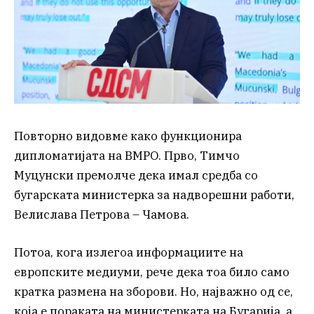
Повторно видовме како функционира
дипломатијата на ВМРО. Прво, Тимчо
Муцунски премолче дека имал средба со
бугарската министерка за надворешни работи,
Велислава Петрова – Чамова.
Потоа, кога излегоа информациите на
европските медиуми, рече дека тоа било само
кратка размена на зборови. Но, најважно од се,
која е пораката на министерката на Бугарија, а