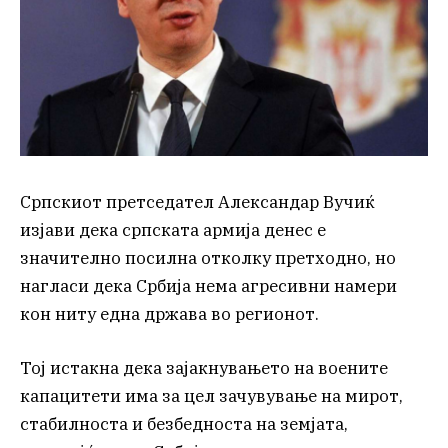
Српскиот претседател Александар Вучиќ
изјави дека српската армија денес е
значително посилна отколку претходно, но
нагласи дека Србија нема агресивни намери
кон ниту една држава во регионот.
Тој истакна дека зајакнувањето на воените
капацитети има за цел зачувување на мирот,
стабилноста и безбедноста на земјата,