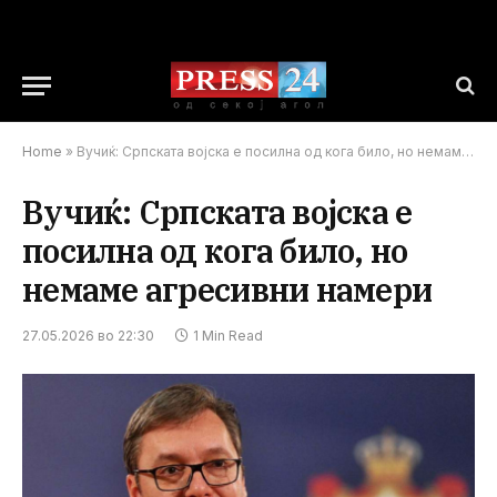
Home
»
Вучиќ: Српската војска е посилна од кога било, но немаме агресивни намери
Вучиќ: Српската војска е
посилна од кога било, но
немаме агресивни намери
27.05.2026 во 22:30
1 Min Read