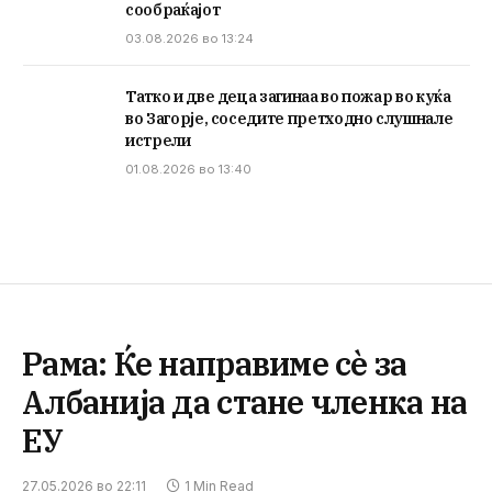
сообраќајот
03.08.2026 во 13:24
Татко и две деца загинаа во пожар во куќа
во Загорје, соседите претходно слушнале
истрели
01.08.2026 во 13:40
Рама: Ќе направиме сè за
Албанија да стане членка на
ЕУ
27.05.2026 во 22:11
1 Min Read