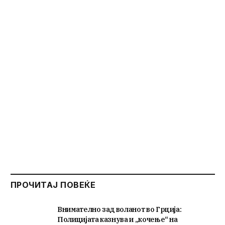
ПРОЧИТАЈ ПОВЕЌЕ
Внимателно зад воланот во Грција:
Полицијата казнува и „кочење“ на