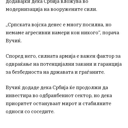
додавајќи дека Србија вложува во
модернизација на вооружените сили.
„Српската војска денес е многу посилна, но
немаме агресивни намери кон никого“, порача
Вучиќ.
Според него, силната армија е важен фактор за
одвраќање на потенцијални закани и гаранција
за безбедноста на државата и граѓаните.
Вучиќ додаде дека Србија ќе продолжи да
инвестира во одбранбениот сектор, но дека
приоритет остануваат мирот и стабилните
односи со соседите.