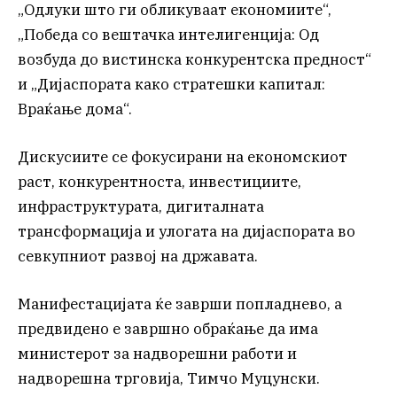
„Одлуки што ги обликуваат економиите“,
„Победа со вештачка интелигенција: Од
возбуда до вистинска конкурентска предност“
и „Дијаспората како стратешки капитал:
Враќање дома“.
Дискусиите се фокусирани на економскиот
раст, конкурентноста, инвестициите,
инфраструктурата, дигиталната
трансформација и улогата на дијаспората во
севкупниот развој на државата.
Манифестацијата ќе заврши попладнево, а
предвидено е завршно обраќање да има
министерот за надворешни работи и
надворешна трговија, Тимчо Муцунски.