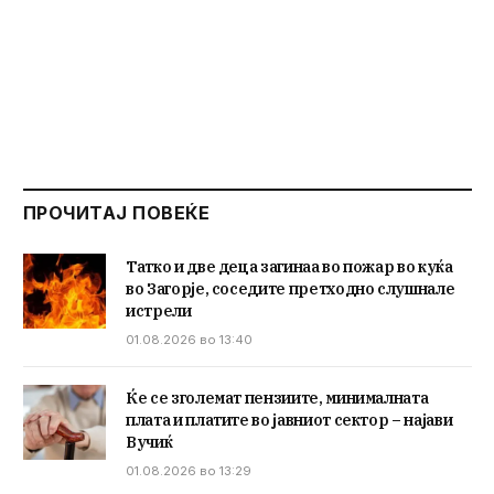
ПРОЧИТАЈ ПОВЕЌЕ
Татко и две деца загинаа во пожар во куќа
во Загорје, соседите претходно слушнале
истрели
01.08.2026 во 13:40
Ќе се зголемат пензиите, минималната
плата и платите во јавниот сектор – најави
Вучиќ
01.08.2026 во 13:29