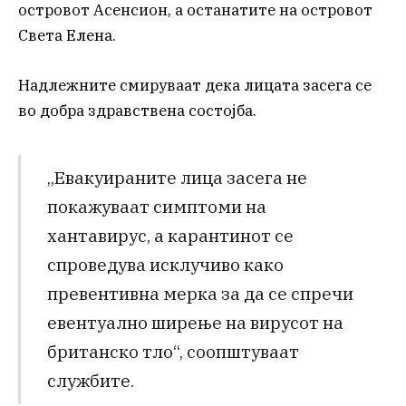
островот Асенсион, а останатите на островот
Света Елена.
Надлежните смируваат дека лицата засега се
во добра здравствена состојба.
„Евакуираните лица засега не
покажуваат симптоми на
хантавирус, а карантинот се
спроведува исклучиво како
превентивна мерка за да се спречи
евентуално ширење на вирусот на
британско тло“, соопштуваат
службите.