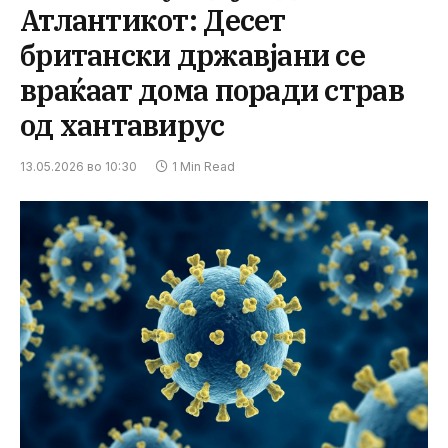
Атлантикот: Десет
британски државјани се
враќаат дома поради страв
од хантавирус
13.05.2026 во 10:30
1 Min Read