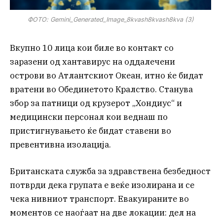
ФОТО: Gemini_Generated_Image_8kvash8kvash8kva (3)
Вкупно 10 лица кои биле во контакт со
заразени од хантавирус на оддалечени
острови во Атлантскиот Океан, итно ќе бидат
вратени во Обединетото Кралство. Станува
збор за патници од крузерот „Хондиус“ и
медицински персонал кои веднаш по
пристигнувањето ќе бидат ставени во
превентивна изолација.
Британската служба за здравствена безбедност
потврди дека групата е веќе изолирана и се
чека нивниот транспорт. Евакуираните во
моментов се наоѓаат на две локации: дел на