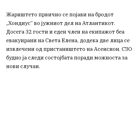
Жариштето првично се појави на бродот
„Хондиус“ во јужниот дел на Атлантикот.
Досега 32 гости и еден член на екипажот беа
евакуирани на Света Елена, додека две лица се
извлечени од пристаништето на Асенсион. СЗО
будно ја следи состојбата поради можноста за
нови случаи.