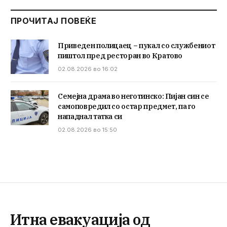
ПРОЧИТАЈ ПОВЕЌЕ
Приведен полицаец – пукал со службениот
пиштол пред ресторан во Кратово
02.08.2026 во 16:02
Семејна драма во неготинско: Пијан син се
самоповредил со остар предмет, па го
нападнал татка си
02.08.2026 во 15:50
Итна евакуација од