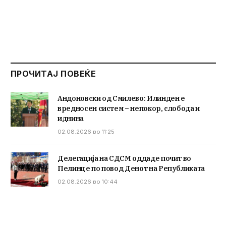
ПРОЧИТАЈ ПОВЕЌЕ
Андоновски од Смилево: Илинден е
вредносен систем – непокор, слобода и
иднина
02.08.2026 во 11:25
Делегација на СДСМ оддаде почит во
Пелинце по повод Денот на Републиката
02.08.2026 во 10:44