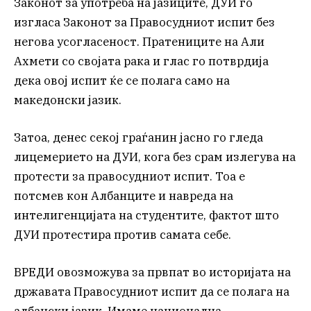
Законот за употреба на јазиците, ДУИ го
изгласа Законот за Правосудниот испит без
негова усогласеност. Пратениците на Али
Ахмети со својата рака и глас го потврдија
дека овој испит ќе се полага само на
македонски јазик.
Затоа, денес секој граѓанин јасно го гледа
лицемерието на ДУИ, кога без срам излегува на
протести за правосудниот испит. Тоа е
потсмев кон Албанците и навреда на
интелигенцијата на студентите, фактот што
ДУИ протестира против самата себе.
ВРЕДИ овозможува за првпат во историјата на
државата Правосудниот испит да се полага на