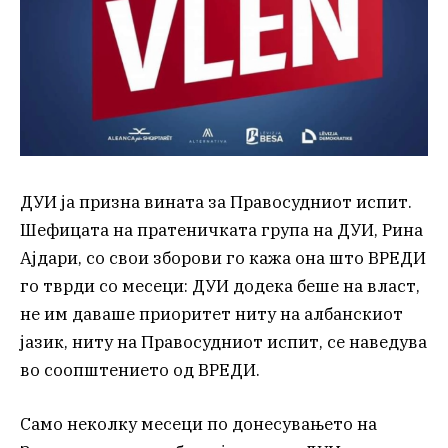
ДУИ ја призна вината за Правосудниот испит.
Шефицата на пратеничката група на ДУИ, Рина
Ајдари, со свои зборови го кажа она што ВРЕДИ
го тврди со месеци: ДУИ додека беше на власт,
не им даваше приоритет ниту на албанскиот
јазик, ниту на Правосудниот испит, се наведува
во соопштението од ВРЕДИ.
Само неколку месеци по донесувањето на