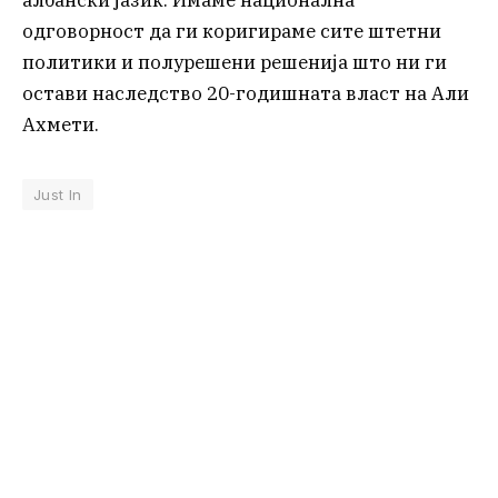
албански јазик. Имаме национална
одговорност да ги коригираме сите штетни
политики и полурешени решенија што ни ги
остави наследство 20-годишната власт на Али
Ахмети.
Just In