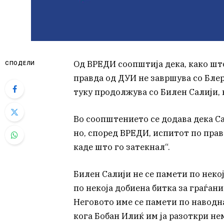
Од ВРЕДИ соопштија дека, како што
СПОДЕЛИ
правда од ДУИ не завршува со Бле
туку продолжува со Билен Салији, к
Во соопштението се додава дека С
но, според ВРЕДИ, испитот по прав
каде што го затекнал“.
Билен Салији не се памети по некој
по некоја добиена битка за граѓани
Неговото име се памети по наводна
кога Бобан Илиќ им ја разоткри не