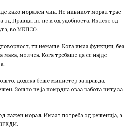
аде како морален чин. Но нивниот морал трае
а од Правда, но не и од удобноста. Излезе од
уга, во МЕПСО.
дговорност, ги немаше. Кога имаа функции, беа
 мака, молчеа. Кога требаше да се најде
а.
зошто, додека беше министер за правда,
шен. Зошто не ја помрдна оваа работа ниту за
д лажен морал. Имаат потреба од решенија, а
 ВРЕДИ.