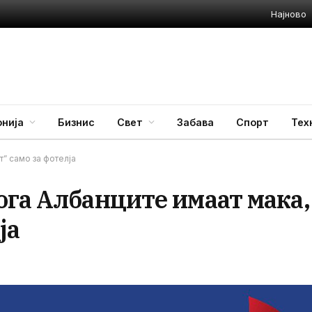
Најново
нија
Бизнис
Свет
Забава
Спорт
Тех
т” само за фотелја
ога Албанците имаат мака,
ја