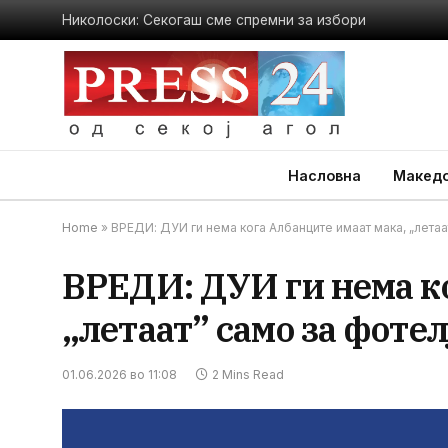
Николоски: Секогаш сме спремни за избори
Насловна
Македо
Home
»
ВРЕДИ: ДУИ ги нема кога Албанците имаат мака, „летаа
ВРЕДИ: ДУИ ги нема к
„летаат” само за фотел
01.06.2026 во 11:08
2 Mins Read