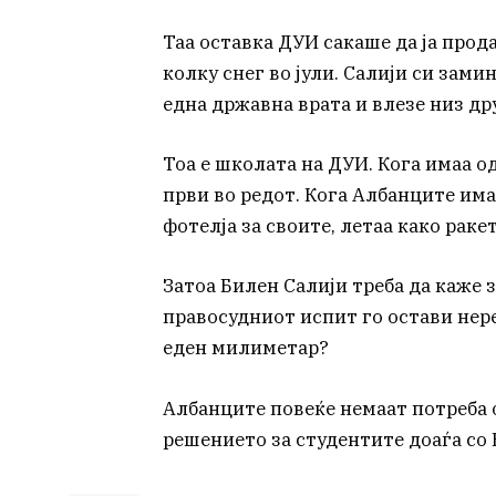
Таа оставка ДУИ сакаше да ја прод
колку снег во јули. Салији си замин
една државна врата и влезе низ др
Тоа е школата на ДУИ. Кога имаа о
први во редот. Кога Албанците имаа
фотелја за своите, летаа како ракет
Затоа Билен Салији треба да каже 
правосудниот испит го остави нере
еден милиметар?
Албанците повеќе немаат потреба о
решението за студентите доаѓа со