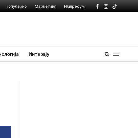
Популарно
Маркетинг
Импресум
Facebook
Instagram
TikTok
нологија
Интервју