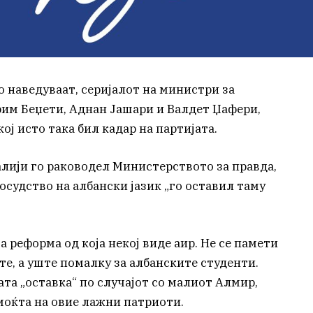
 наведуваат, серијалот на министри за
рим Беџети, Аднан Јашари и Валдет Џафери,
ој исто така бил кадар на партијата.
алији го раководел Министерството за правда,
осудство на албански јазик „го оставил таму
а реформа од која некој виде аир. Не се памети
те, а уште помалку за албанските студенти.
та „оставка“ по случајот со малиот Алмир,
моќта на овие лажни патриоти.