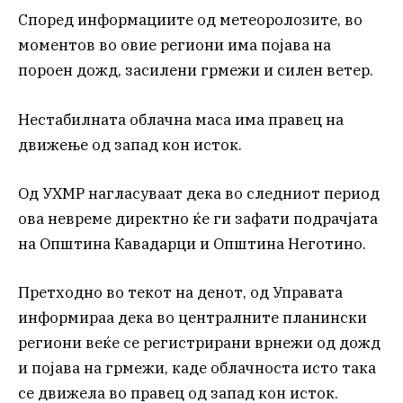
Според информациите од метеоролозите, во
моментов во овие региони има појава на
пороен дожд, засилени грмежи и силен ветер.
Нестабилната облачна маса има правец на
движење од запад кон исток.
Од УХМР нагласуваат дека во следниот период
ова невреме директно ќе ги зафати подрачјата
на Општина Кавадарци и Општина Неготино.
Претходно во текот на денот, од Управата
информираа дека во централните планински
региони веќе се регистрирани врнежи од дожд
и појава на грмежи, каде облачноста исто така
се движела во правец од запад кон исток.