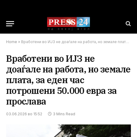
Home
»
Вработени во ИЈЗ не доаѓале на работа, но земале плата, за еден час потрошени 50.000 евра за прослава
Вработени во ИЈЗ не
доаѓале на работа, но земале
плата, за еден час
потрошени 50.000 евра за
прослава
03.06.2026 во 15:52
3 Mins Read