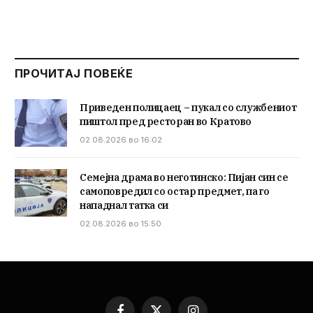
ПРОЧИТАЈ ПОВЕЌЕ
Приведен полицаец – пукал со службениот
пиштол пред ресторан во Кратово
02.08.2026 во 16:02
Семејна драма во неготинско: Пијан син се
самоповредил со остар предмет, па го
нападнал татка си
02.08.2026 во 15:50