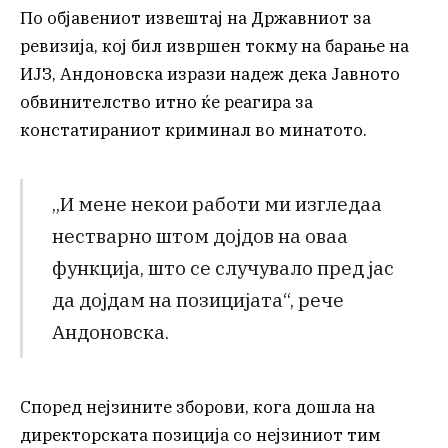
По објавениот извештај на Државниот за
ревизија, кој бил извршен токму на барање на
ИЈЗ, Андоновска изрази надеж дека Јавното
обвинителство итно ќе реагира за
констатираниот криминал во минатото.
„И мене некои работи ми изгледаа
нестварно штом дојдов на оваа
функција, што се случувало пред јас
да дојдам на позицијата“, рече
Андоновска.
Според нејзините зборови, кога дошла на
директорската позиција со нејзиниот тим