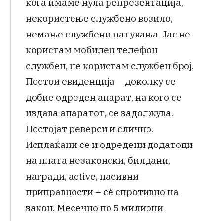
кога имаме нула репрезентација,
некористење службено возило,
немање службени патувања. Јас не
користам мобилен телефон
службен, не користам службен број.
Постои евиденција – доколку се
добие одреден апарат, на кого се
издава апаратот, се задолжува.
Постојат реверси и слично.
Исплаќани се и одредени додатоци
на плата незаконски, билдани,
награди, active, пасивни
приправности – сѐ спротивно на
закон. Месечно по 5 милиони