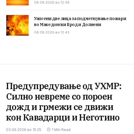
08.08.2026 во 12:46
Уапсени две лица за подметнување пожари
во Македонски Брод и Долнени
08.08.2026 во 12:43
Предупредување од УХМР:
Силно невреме со пороен
дожд и грмежи се движи
кон Кавадарци и Неготино
03.06.2026 во 15:25
1 Min Read