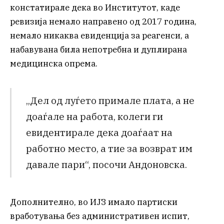
констатирале дека во Институтот, каде
ревизија немало направено од 2017 година,
немало никаква евиденција за реагенси, а
набавувана била непотребна и дуплирана
медицинска опрема.
„Дел од луѓето примале плата, а не
доаѓале на работа, колеги ги
евидентирале дека доаѓаат на
работно место, а тие за возврат им
давале пари“, посочи Андоновска.
Дополнително, во ИЈЗ имало партиски
вработувања без административен испит,