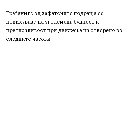
Граѓаните од зафатените подрачја се
повикуваат на зголемена будност и
претпазливост при движење на отворено во
следните часови.