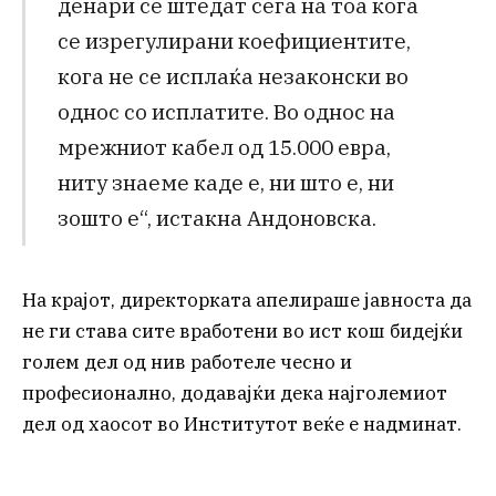
денари се штедат сега на тоа кога
се изрегулирани коефициентите,
кога не се исплаќа незаконски во
однос со исплатите. Во однос на
мрежниот кабел од 15.000 евра,
ниту знаеме каде е, ни што е, ни
зошто е“, истакна Андоновска.
На крајот, директорката апелираше јавноста да
не ги става сите вработени во ист кош бидејќи
голем дел од нив работеле чесно и
професионално, додавајќи дека најголемиот
дел од хаосот во Институтот веќе е надминат.