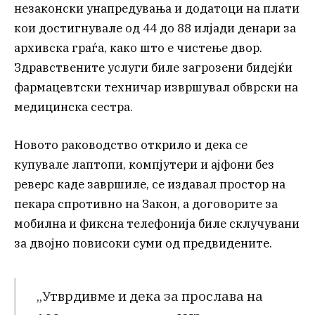
незаконски унапредувања и додатоци на плати
кои достигнувале од 44 до 88 илјади денари за
архивска граѓа, како што е чистење двор.
Здравствените услуги биле загрозени бидејќи
фармацевтски техничар извршувал обврски на
медицинска сестра.
Новото раководство открило и дека се
купувале лаптопи, компјутери и ајфони без
реверс каде завршиле, се издавал простор на
пекара спротивно на Закон, а договорите за
мобилна и фиксна телефонија биле склучувани
за двојно повисоки суми од предвидените.
„Утврдивме и дека за прослава на