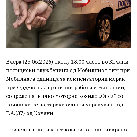
Вчера (25.06.2026) околу 18:00 часот во Кочани
полициски службеници од Мобилниот тим при
Мобилната единица за компензаторни мерки
при Одделот за гранични работи и миграции,
сопреле патничко моторно возило „Опел“ со
кочански регистарски ознаки управувано од
Р.А.(37) од Кочани.
При извршената контрола било констатирано