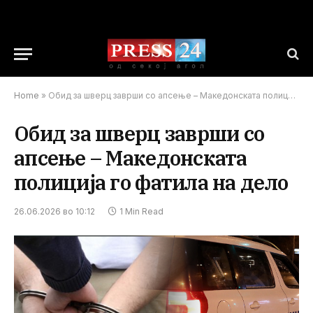
Home
»
Обид за шверц заврши со апсење – Македонската полиција го фатила на дело
Обид за шверц заврши со
апсење – Македонската
полиција го фатила на дело
26.06.2026 во 10:12
1 Min Read