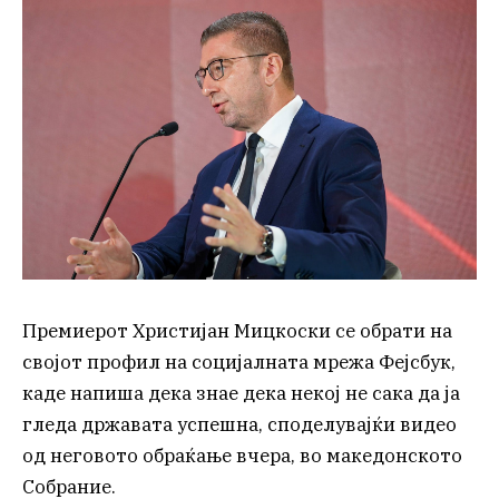
Премиерот Христијан Мицкоски се обрати на
својот профил на социјалната мрежа Фејсбук,
каде напиша дека знае дека некој не сака да ја
гледа државата успешна, споделувајќи видео
од неговото обраќање вчера, во македонското
Собрание.