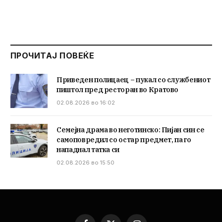
ПРОЧИТАЈ ПОВЕЌЕ
Приведен полицаец – пукал со службениот
пиштол пред ресторан во Кратово
02.08.2026 во 16:02
Семејна драма во неготинско: Пијан син се
самоповредил со остар предмет, па го
нападнал татка си
02.08.2026 во 15:50