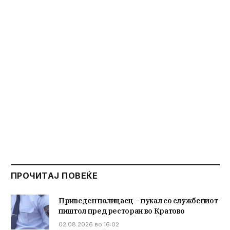
ПРОЧИТАЈ ПОВЕЌЕ
Приведен полицаец – пукал со службениот
пиштол пред ресторан во Кратово
02.08.2026 во 16:02