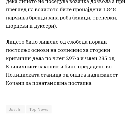
дека лицето не поседува возачка дозвола а при
преглед на возилото биле пронајдени 1.848
парчиња брендирана роба (маици, тренерки,
шорцеви и дуксери).
Лицето било лишено од слобода поради
постоење основи на сомнение за сторени
кривични дела по член 297-а и член 285 од
Кривичниот законик и било предадено во
Полициската станица од општа надлежност
Кочани за понатамошна постапка.
Just In
Top News