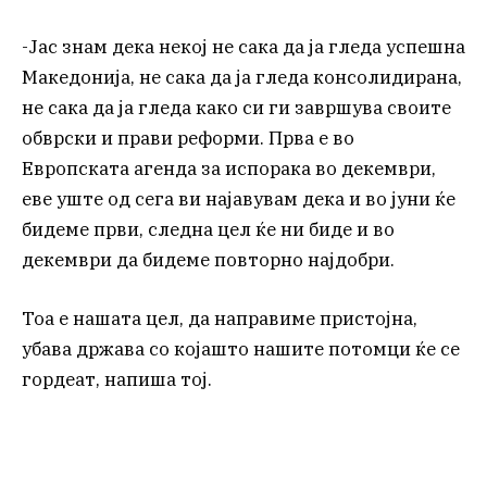
-Јас знам дека некој не сака да ја гледа успешна
Македонија, не сака да ја гледа консолидирана,
не сака да ја гледа како си ги завршува своите
обврски и прави реформи. Прва е во
Европската агенда за испорака во декември,
еве уште од сега ви најавувам дека и во јуни ќе
бидеме први, следна цел ќе ни биде и во
декември да бидеме повторно најдобри.
Тоа е нашата цел, да направиме пристојна,
убава држава со којашто нашите потомци ќе се
гордеат, напиша тој.