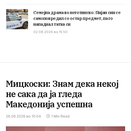
Семејна драма во неготинско: Пијан син се
самоповредил со остар предмет, па го
нападнал татка си
02.08.2026 во 15:50
Мицкоски: Знам дека некој
не сака да ја гледа
Македонија успешна
26.06.2026 во 10:04
1 Min Read