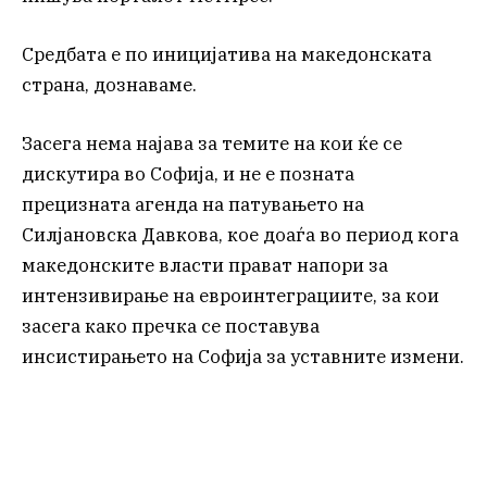
Средбата е по иницијатива на македонската
страна, дознаваме.
Засега нема најава за темите на кои ќе се
дискутира во Софија, и не е позната
прецизната агенда на патувањето на
Силјановска Давкова, кое доаѓа во период кога
македонските власти прават напори за
интензивирање на евроинтеграциите, за кои
засега како пречка се поставува
инсистирањето на Софија за уставните измени.