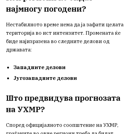
најмногу погодени?
Нестабилното време нема да ја зафати целата
територија во ист интензитет. Промената ќе
биде најизразена во следните делови од
државата:
Западните делови
Југозападните делови
Што предвидува прогнозата
на УХМР?
Според официјалното соопштение на УХМР,
граѓаните во овие региони треба да бидат