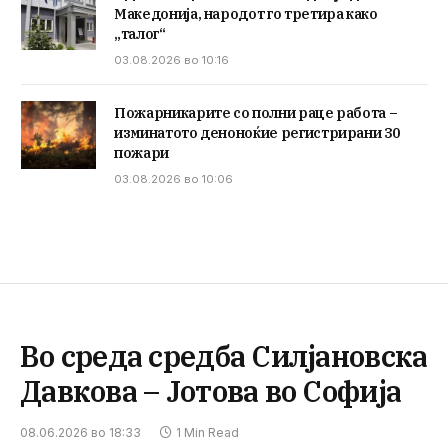
Македонија, народот го третира како
„талог“
03.08.2026 во 10:16
Пожарникарите со полни раце работа –
изминатото деноноќие регистрирани 30
пожари
03.08.2026 во 10:06
Во среда средба Силјановска
Давкова – Јотова во Софија
08.06.2026 во 18:33
1 Min Read