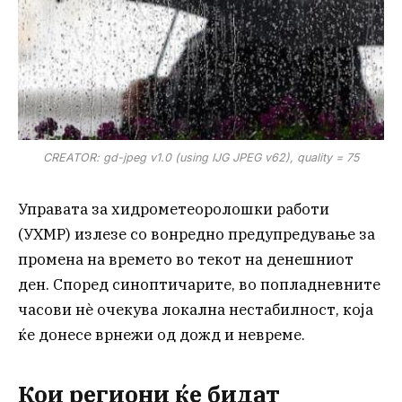
CREATOR: gd-jpeg v1.0 (using IJG JPEG v62), quality = 75
Управата за хидрометеоролошки работи
(УХМР) излезе со вонредно предупредување за
промена на времето во текот на денешниот
ден. Според синоптичарите, во попладневните
часови нè очекува локална нестабилност, која
ќе донесе врнежи од дожд и невреме.
Кои региони ќе бидат