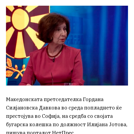
Македонската претседателка Гордана
Силјановска Давкова во среда попладнето ќе
престојува во Софија, на средба со својата
бугарска колешка по должност Илијана Јотова,
пишува порталот НетПрес.