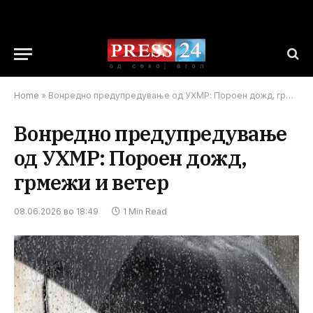
Home
»
Вонредно предупредување од УХМР: Пороен дожд, грмежи и ветер
Вонредно предупредување
од УХМР: Пороен дожд,
грмежи и ветер
08.06.2026 во 18:49
1 Min Read