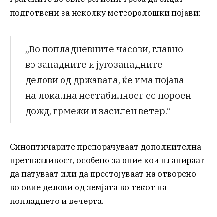
подготвени за неколку метеоролошки појави:
„Во попладневните часови, главно
во западните и југозападните
делови од државата, ќе има појава
на локална нестабилност со пороен
дожд, грмежи и засилен ветер.“
Синоптичарите препорачуваат дополнителна
претпазливост, особено за оние кои планираат
да патуваат или да престојуваат на отворено
во овие делови од земјата во текот на
попладнето и вечерта.