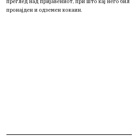
преглед над пријавениот, при што кај него бил
пронајден и одземен кокаин.