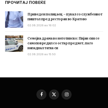
ПРОЧИТАЈ ПОВЕЌЕ
Приведен полицаец – пукал со службениот
пиштол пред ресторан во Кратово
02.08.2026 во 16:02
Семејна драма во неготинско: Пијан син се
самоповредил со остар предмет, па го
нападнал татка си
02.08.2026 во 15:50
Facebook
X
Instagram
(Twitter)