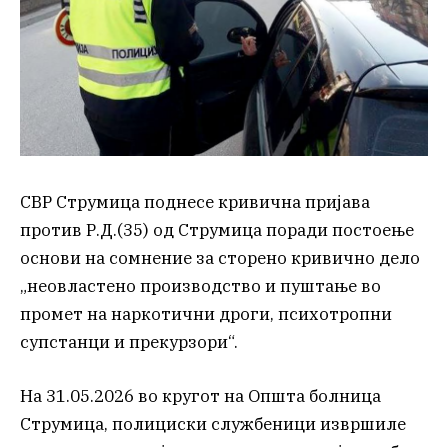
СВР Струмица поднесе кривична пријава
против Р.Д.(35) од Струмица поради постоење
основи на сомнение за сторено кривично дело
„неовластено производство и пуштање во
промет на наркотични дроги, психотропни
супстанци и прекурзори“.
На 31.05.2026 во кругот на Општа болница
Струмица, полициски службеници извршиле