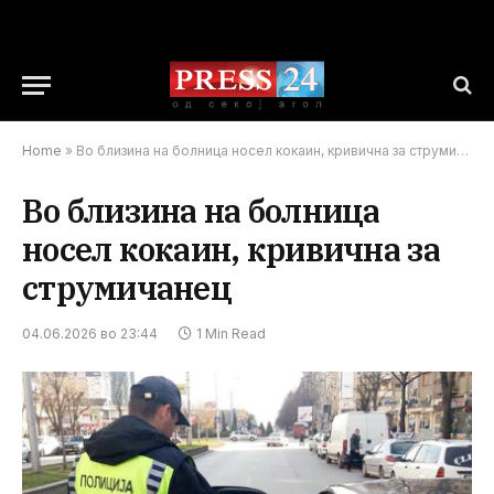
Home
»
Во близина на болница носел кокаин, кривична за струмичанец
Во близина на болница
носел кокаин, кривична за
струмичанец
04.06.2026 во 23:44
1 Min Read