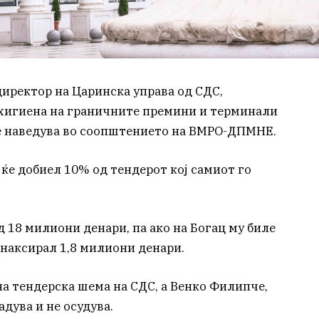
директор на Царинска управа од СДС,
 хигиена на граничните премини и терминали
се наведува во соопштението на ВМРО-ДПМНЕ.
ќе добиел 10% од тендерот кој самиот го
д 18 милиони денари, па ако на Богац му биле
 инаксирал 1,8 милиони денари.
на тендерска шема на СДС, а Венко Филипче,
адува и не осудува.