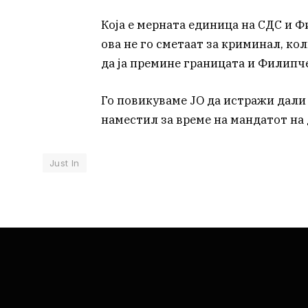
Која е мерната единица на СДС и Ф
ова не го сметаат за криминал, ко
да ја премине границата и Филипч
Го повикуваме ЈО да истражи дали 
наместил за време на мандатот на
Just In