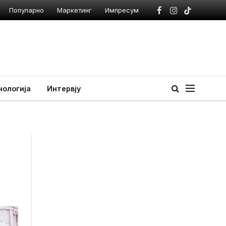
Популарно
Маркетинг
Импресум
Facebook
Instagram
TikTok
нологија
Интервју