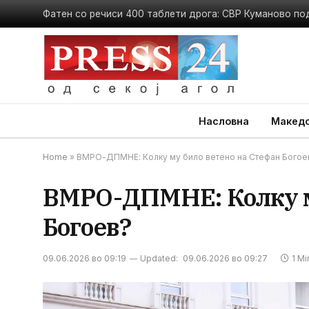
Насловна
Македо
Home
»
ВМРО-ДПМНЕ: Колку му било ветено на Стефан Богое
ВМРО-ДПМНЕ: Колку м
Богоев?
09.06.2026 во 09:19
Updated:
09.06.2026 во 09:27
1 M