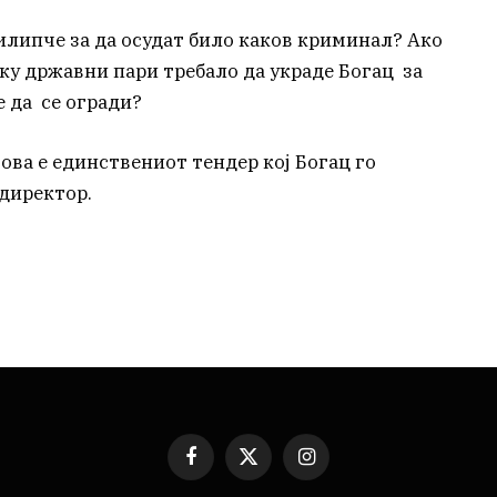
илипче за да осудат било каков криминал? Ако
лку државни пари требало да украде Богац за
е да се огради?
ова е единствениот тендер кој Богац го
 директор.
Facebook
X
Instagram
(Twitter)