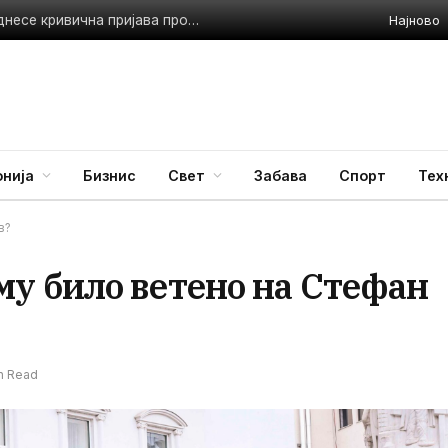
Најново
Фатен со речиси 400 таблети дрога: СВР Куманово поднесе кривична пријава против 30-годишник
нија
Бизнис
Свет
Забава
Спорт
Тех
в?
у било ветено на Стефан
in Read