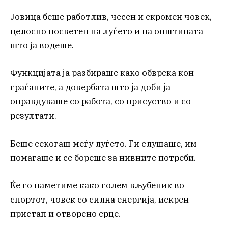
Јовица беше работлив, чесен и скромен човек,
целосно посветен на луѓето и на општината
што ја водеше.
Функцијата ја разбираше како обврска кон
граѓаните, а довербата што ја доби ја
оправдуваше со работа, со присуство и со
резултати.
Беше секогаш меѓу луѓето. Ги слушаше, им
помагаше и се бореше за нивните потреби.
Ќе го паметиме како голем вљубеник во
спортот, човек со силна енергија, искрен
пристап и отворено срце.