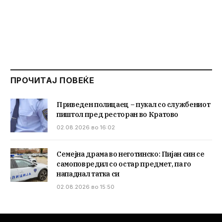
ПРОЧИТАЈ ПОВЕЌЕ
Приведен полицаец – пукал со службениот
пиштол пред ресторан во Кратово
02.08.2026 во 16:02
Семејна драма во неготинско: Пијан син се
самоповредил со остар предмет, па го
нападнал татка си
02.08.2026 во 15:50