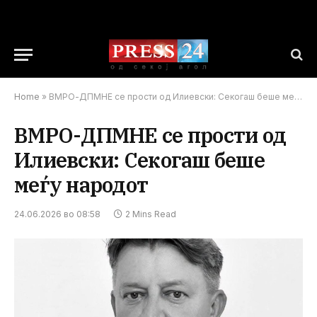
Home
»
ВМРО-ДПМНЕ се прости од Илиевски: Секогаш беше меѓу народот
ВМРО-ДПМНЕ се прости од
Илиевски: Секогаш беше
меѓу народот
24.06.2026 во 08:58
2 Mins Read