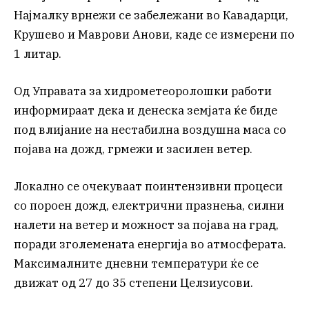
Најмалку врнежи се забележани во Кавадарци,
Крушево и Маврови Анови, каде се измерени по
1 литар.
Од Управата за хидрометеоролошки работи
информираат дека и денеска земјата ќе биде
под влијание на нестабилна воздушна маса со
појава на дожд, грмежи и засилен ветер.
Локално се очекуваат поинтензивни процеси
со пороен дожд, електрични празнења, силни
налети на ветер и можност за појава на град,
поради зголемената енергија во атмосферата.
Максималните дневни температури ќе се
движат од 27 до 35 степени Целзиусови.