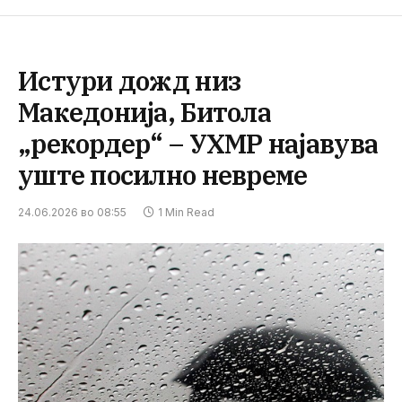
Истури дожд низ
Македонија, Битола
„рекордер“ – УХМР најавува
уште посилно невреме
24.06.2026 во 08:55
1 Min Read