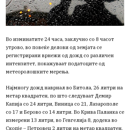
Во изминатите 24 часа, заклучно со 8 часот
утрово, во повеќе делови од земјата се
регистрирани врнежи од дожд со различен
интензитет, покажуваат податоците од
метеоролошките мерења.
Најмногу дожд наврнал во Битола, 26 литри на
метар квадратен, по што следуваат Демир
Капија со 24 литри, Виница со 21, Лазарополе
со 17 и Берово со 14 литри. Во Крива Паланка се
измерени 13 литри, во Гевгелија 8, додека во
Скопје – Петровец 2 литри на метар квадратен.