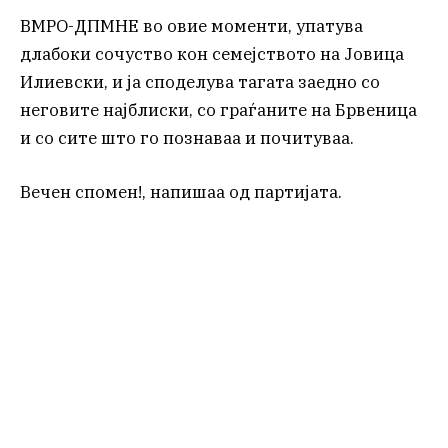
ВМРО-ДПМНЕ во овие моменти, упатува
длабоки сочуство кон семејството на Јовица
Илиевски, и ја споделува тагата заедно со
неговите најблиски, со граѓаните на Брвеница
и со сите што го познаваа и почитуваа.
Вечен спомен!, напишаа од партијата.