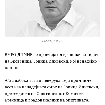
ВМРО-ДПМНЕ
ВМРО-ДПМНЕ се простија од градоначалникот
на Бревеница, Јовица Илиевски, кој ненадејно
почина.
-Со длабока тага и неверување ја примивме
веста за ненадејната смрт на Јовица Илиевски,
претседател на Општинскиот Комитет
Брвеница и градоначалник на општината.