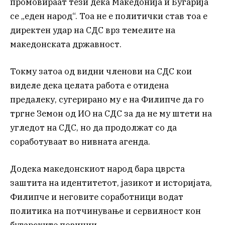
промовираат тези дека Македонија и Бугарија
се „еден народ“. Тоа не е политички став тоа е
директен удар на СДС врз темелите на
македонската државност.
Токму затоа од видни членови на СДС кои
виделе дека целата работа е отидена
предалеку, сугерирано му е на Филипче да го
тргне Земон од ИО на СДС за да не му штети на
угледот на СДС, но да продолжат со да
соработуваат во нивната агенда.
Додека македонскиот народ бара цврста
заштита на идентитетот, јазикот и историјата,
Филипче и неговите соработници водат
политика на потчинување и сервилност кон
бугарските позиции.