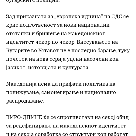
Зад приказната за „европска иднина“ на СДС се
крие подготвеност за нови национални
отстапки и бришење на македонскиот
идентитет чекор по чекор. Внесувањето на
Бугарите во Уставот не е последно барање, туку
почеток на нова серија уцени насочени кон
јазикот, историјата и културата.
Македонија нема да прифати политика на
понижување, самонегирање и национално
распродавање.
ВМРО-ДПМНЕ ќе се спротивстави на секој обид
за редефинирање на македонскиот идентитет
и на секоја соработка со структури кои работат