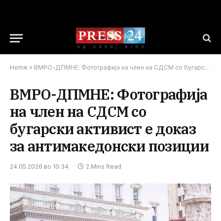
Home
»
ВМРО-ДПМНЕ: Фотографија на член на СДСМ со бугарски активист е доказ за антимакедонски позиции
ВМРО-ДПМНЕ: Фотографија
на член на СДСМ со
бугарски активист е доказ
за антимакедонски позиции
24.05.2026 во 10:34
2 Mins Read