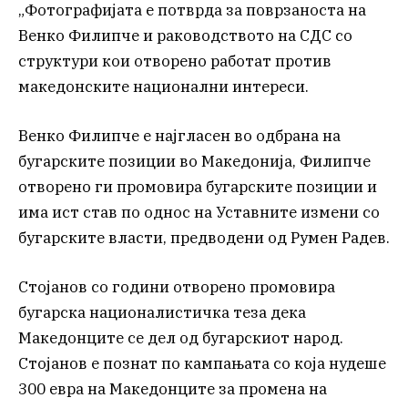
„Фотографијата е потврда за поврзаноста на
Венко Филипче и раководството на СДС со
структури кои отворено работат против
македонските национални интереси.
Венко Филипче е најгласен во одбрана на
бугарските позиции во Македонија, Филипче
отворено ги промовира бугарските позиции и
има ист став по однос на Уставните измени со
бугарските власти, предводени од Румен Радев.
Стојанов со години отворено промовира
бугарска националистичка теза дека
Македонците се дел од бугарскиот народ.
Стојанов е познат по кампањата со која нудеше
300 евра на Македонците за промена на