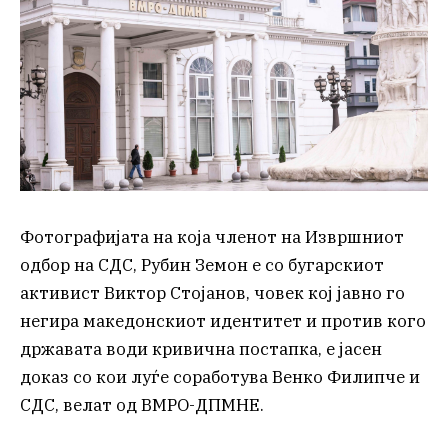
Фотографијата на која членот на Извршниот
одбор на СДС, Рубин Земон е со бугарскиот
активист Виктор Стојанов, човек кој јавно го
негира македонскиот идентитет и против кого
државата води кривична постапка, е јасен
доказ со кои луѓе соработува Венко Филипче и
СДС, велат од ВМРО-ДПМНЕ.