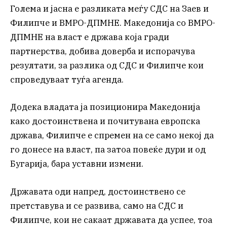
Голема и јасна е разликата меѓу СДС на Заев и
Филипче и ВМРО-ДПМНЕ. Македонија со ВМРО-
ДПМНЕ на власт е држава која гради
партнерства, добива доверба и испорачува
резултати, за разлика од СДС и Филипче кои
спроведуваат туѓа агенда.
Додека владата ја позиционира Македонија
како достоинствена и почитувана европска
држава, Филипче е спремен на се само некој да
го донесе на власт, па затоа повеќе дури и од
Бугарија, бара уставни измени.
Државата оди напред, достоинствено се
претставува и се развива, само на СДС и
Филипче, кои не сакаат државата да успее, тоа