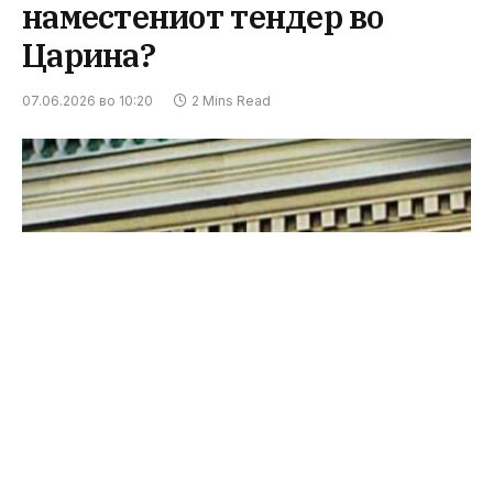
наместениот тендер во
Царина?
07.06.2026 во 10:20
2 Mins Read
Дали е точно дека на Богоев му биле ветени