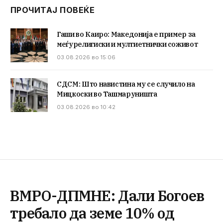
ПРОЧИТАЈ ПОВЕЌЕ
Гаши во Каиро: Македонија е пример за
меѓурелигиски и мултиетнички соживот
03.08.2026 во 15:06
СДСМ: Што навистина му се случило на
Мицкоски во Ташмаруништа
03.08.2026 во 10:42
ВМРО-ДПМНЕ: Дали Богоев
требало да земе 10% од