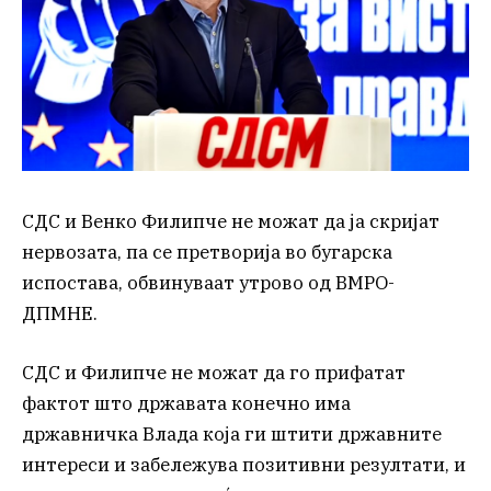
СДС и Венко Филипче не можат да ја скријат
нервозата, па се претворија во бугарска
испостава, обвинуваат утрово од ВМРО-
ДПМНЕ.
СДС и Филипче не можат да го прифатат
фактот што државата конечно има
државничка Влада која ги штити државните
интереси и забележува позитивни резултати, и