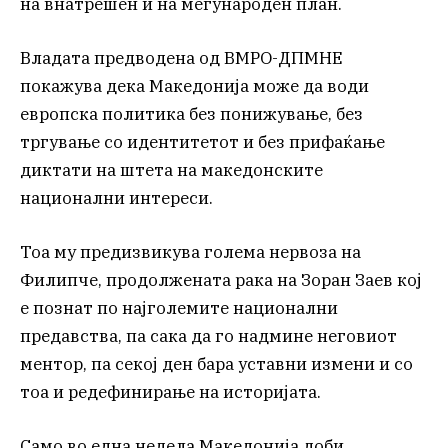
на внатрешен и на меѓународен план.
Владата предводена од ВМРО-ДПМНЕ
покажува дека Македонија може да води
европска политика без понижување, без
тргување со идентитетот и без прифаќање
диктати на штета на македонските
национални интереси.
Тоа му предизвикува голема нервоза на
Филипче, продолжената рака на Зоран Заев кој
е познат по најголемите национални
предавства, па сака да го надмине неговиот
ментор, па секој ден бара уставни измени и со
тоа и редефинирање на историјата.
Само во една недела Македонија доби