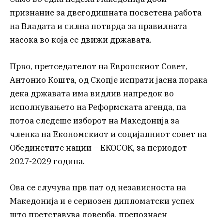
признание за двегодишната посветена работа
на Владата и силна потврда за правилната
насока во која се движи државата.
Прво, претседателот на Европскиот Совет,
Антонио Кошта, од Скопје испрати јасна порака
дека државата има видлив напредок во
исполнувањето на Реформската агенда, па
потоа следеше изборот на Македонија за
членка на Економскиот и социјалниот совет на
Обединетите нации – ЕКОСОК, за периодот
2027-2029 година.
Ова се случува прв пат од независноста на
Македонија и е сериозен дипломатски успех
што претставува доверба, препознаен