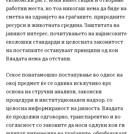
економски раст, нови инвестиции и отворање
работни места, но тоа никогаш нема да биде на
сметка на здравјето на граѓаните, природните
ресурси и животната средина. Заштитата на
јавниот интерес, почитувањето на највисоките
еколошки стандарди и целосната законитост
на постапките остануваат принципи од кои
Владата нема да отстапи.
Секое понатамошно постапување во однос на
овој предмет ќе се одвива исклучиво врз
основа на стручни анализи, законски
процедури и институционален надзор, со
целосна информираност на јавноста. Владата
ќе продолжи одговорно, транспарентно и во
согласност со законите да носи одлуки кои ги
штитат интересите на граѓаните, обезбедуваат