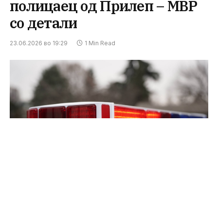
полицаец од Прилеп – МВР
со детали
23.06.2026 во 19:29
1 Min Read
Одделот за внатрешна контрола,