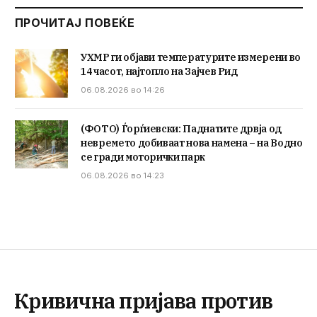
ПРОЧИТАЈ ПОВЕЌЕ
УХМР ги објави температурите измерени во
14 часот, најтопло на Зајчев Рид
06.08.2026 во 14:26
(ФОТО) Ѓорѓиевски: Паднатите дрвја од
невремето добиваат нова намена – на Водно
се гради моторички парк
06.08.2026 во 14:23
Кривична пријава против