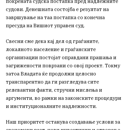
покрената судска постапка пред надлежните
судови. Денешната состојба е резултат на
завршување на таа постапка со конечна
пресуда на Вишиот управен суд.
Свесни сме дека кај дел од граѓаните,
локалното население и граѓанските
организации постојат оправдани прашања и
загрижености поврзани со овој проект. Токму
затоа Владата ќе продолжи целосно
транспарентно да ги разгледува сите
релевантни факти, стручни мислења и
аргументи, во рамки на законските процедури
и институционалните надлежности.
Наш приоритет останува создавање услови за