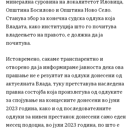
минерална суровина на локалитетот Иловица,
Општина Босилово и Општина Ново Село.
Станува збор за конечна судска одлука која
Владата, како институција што го почитува
владеењето на правото, е должна да ја
почитува.
Истовремено, сакаме транспарентно и
отворено да ја информираме јавноста дека ова
прашање не е резултат на одлуки донесени од
актуелната Влада, туку претставува наследена
правна состојба која произлегува од одлуките
за спојување на концесиите донесени во јуни
2023 година, како и од последователните
одлуки за нивен престанок донесени само еден
месец подоцна, во јули 2023 година, по што е