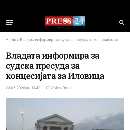
Home
»
Владата информира за судска пресуда за концесијата за Иловица
Владата информира за
судска пресуда за
концесијата за Иловица
23.06.2026 во 19:40
2 Mins Read