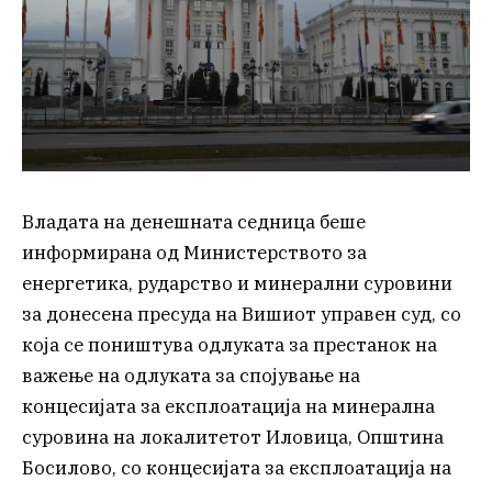
Владата на денешната седница беше
информирана од Министерството за
енергетика, рударство и минерални суровини
за донесена пресуда на Вишиот управен суд, со
која се поништува одлуката за престанок на
важење на одлуката за спојување на
концесијата за експлоатација на минерална
суровина на локалитетот Иловица, Општина
Босилово, со концесијата за експлоатација на