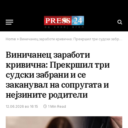
Home
»
Виничанец заработи кривична: Прекршил три судски забрани и се заканувал на сопругата и нејзините родители
Виничанец заработи
кривична: Прекршил три
судски забрани и се
заканувал на сопругата и
нејзините родители
12.06.2026 во 16:15
1 Min Read