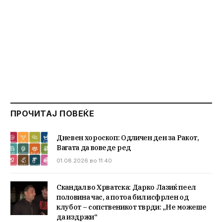
ПРОЧИТАЈ ПОВЕЌЕ
Дневен хороскоп: Одличен ден за Ракот,
Вагата да воведе ред
01.08.2026 во 11:40
Скандал во Хрватска: Дарко Лазиќ пеел
половина час, а потоа бил исфрлен од
клубот – сопственикот тврди: „Не можеше
да издржи“