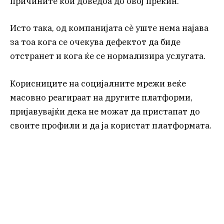
причините кои доведоа до овој прекин.
Исто така, од компанијата сè уште нема најава
за тоа кога се очекува дефектот да биде
отстранет и кога ќе се нормализира услугата.
Корисниците на социјалните мрежи веќе
масовно реагираат на другите платформи,
пријавувајќи дека не можат да пристапат до
своите профили и да ја користат платформата.