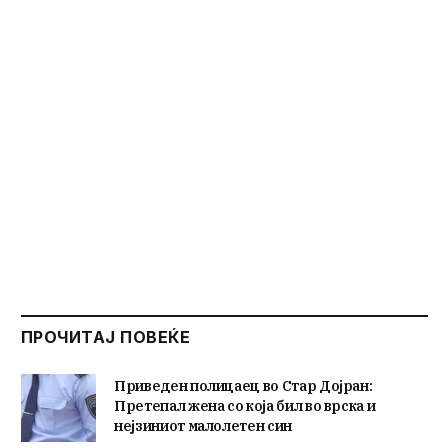
ПРОЧИТАЈ ПОВЕЌЕ
Приведен полицаец во Стар Дојран:
Претепал жена со која бил во врска и
нејзиниот малолетен син