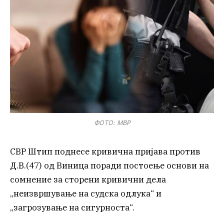
ФОТО: МВР
СВР Штип поднесе кривична пријава против
Д.В.(47) од Виница поради постоење основи на
сомнение за сторени кривични дела
„неизвршување на судска одлука“ и
„загрозување на сигурноста“.