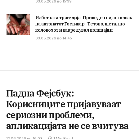
03.08.2026 во 15:39
Избегната трагедија: Приведен пијан пешак
на автопатот Гостивар–Тетово, шетал по
коловозот и навредувал полицајци
03.08.2026 во 14:45
Падна Фејсбук:
Корисниците пријавуваат
сериозни проблеми,
апликацијата не се вчитува
12.06.2026 во 16:03
1 Min Read