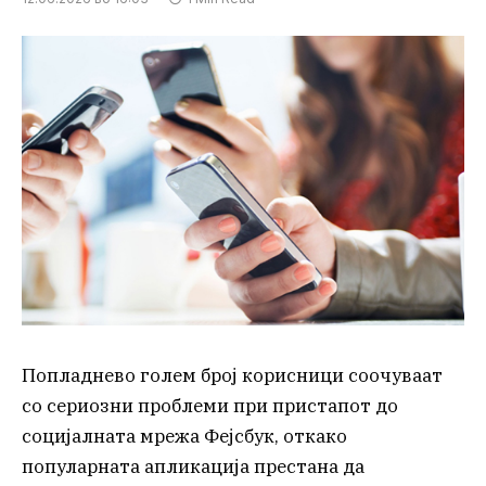
Попладнево голем број корисници соочуваат
со сериозни проблеми при пристапот до
социјалната мрежа Фејсбук, откако
популарната апликација престана да