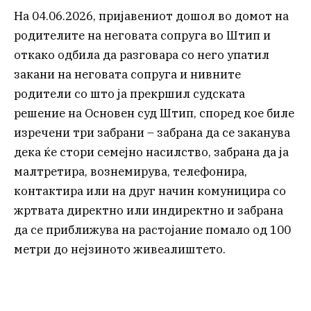
На 04.06.2026, пријавениот дошол во домот на
родителите на неговата сопруга во Штип и
откако одбила да разговара со него упатил
закани на неговата сопруга и нивните
родители со што ја прекршил судската
решение на Основен суд Штип, според кое биле
изречени три забрани – забрана да се заканува
дека ќе стори семејно насилство, забрана да ја
малтретира, вознемирува, телефонира,
контактира или на друг начин комуницира со
жртвата директно или индиректно и забрана
да се приближува на растојание помало од 100
метри до нејзиното живеалиштето.