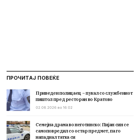
ПРОЧИТАЈ ПОВЕЌЕ
Приведен полицаец – пукал со службениот
пиштол пред ресторан во Кратово
02.08.2026 во 16:02
Семејна драма во неготинско: Пијан син се
самоповредил со остар предмет, па го
нападнал татка си