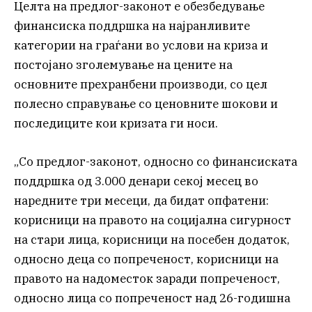
Целта на предлог-законот е обезбедување
финансиска поддршка на најранливите
категории на граѓани во услови на криза и
постојано зголемување на цените на
основните прехранбени производи, со цел
полесно справување со ценовните шокови и
последиците кои кризата ги носи.
„Со предлог-законот, односно со финансиската
поддршка од 3.000 денари секој месец во
наредните три месеци, да бидат опфатени:
корисници на правото на социјална сигурност
на стари лица, корисници на посебен додаток,
односно деца со попреченост, корисници на
правото на надоместок заради попреченост,
односно лица со попреченост над 26-годишна