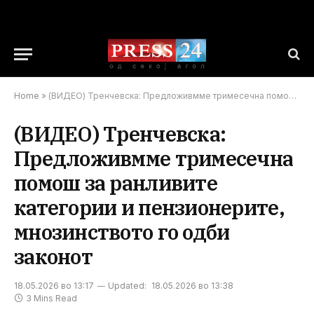
Home
»
(ВИДЕО) Тренчевска: Предложивмме тримесечна помош за ранливите категории и пензионерите, мнозинството го одби законот
(ВИДЕО) Тренчевска:
Предложивмме тримесечна
помош за ранливите
категории и пензионерите,
мнозинството го одби
законот
18.05.2026 во 13:17
Updated:
18.05.2026 во 13:38
3 Mins Read