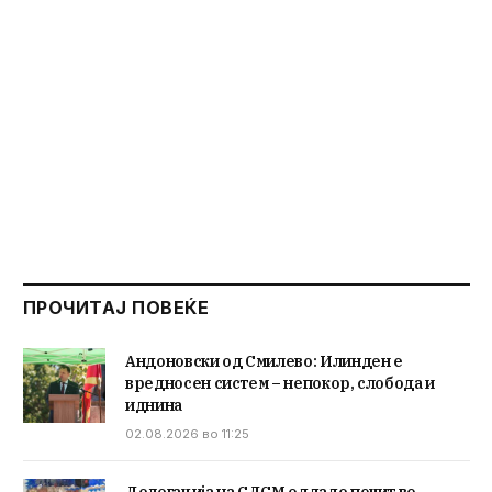
ПРОЧИТАЈ ПОВЕЌЕ
Андоновски од Смилево: Илинден е
вредносен систем – непокор, слобода и
иднина
02.08.2026 во 11:25
Делегација на СДСМ оддаде почит во