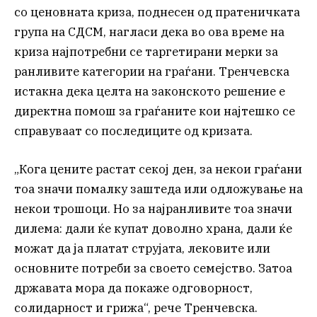
со ценовната криза, поднесен од пратеничката
група на СДСМ, нагласи дека во ова време на
криза најпотребни се таргетирани мерки за
ранливите категории на граѓани. Тренчевска
истакна дека целта на законското решение е
директна помош за граѓаните кои најтешко се
справуваат со последиците од кризата.
„Кога цените растат секој ден, за некои граѓани
тоа значи помалку заштеда или одложување на
некои трошоци. Но за најранливите тоа значи
дилема: дали ќе купат доволно храна, дали ќе
можат да ја платат струјата, лековите или
основните потреби за своето семејство. Затоа
државата мора да покаже одговорност,
солидарност и грижа“, рече Тренчевска.