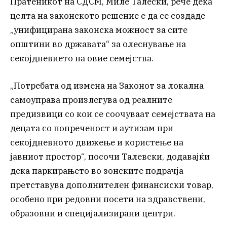
Пратеникот на СДСМ, Миле Талески, рече дека
целта на законското решение е да се создаде
„унифицирана законска можност за сите
општини во државата“ за олеснување на
секојдневието на овие семејства.
„Потребата од измена на Законот за локална
самоуправа произлегува од реалните
предизвици со кои се соочуваат семејствата на
децата со попреченост и аутизам при
секојдневното движење и користење на
јавниот простор“, посочи Талевски, додавајќи
дека паркирањето во зонските подрачја
претставува дополнителен финансиски товар,
особено при редовни посети на здравствени,
образовни и специјализирани центри.