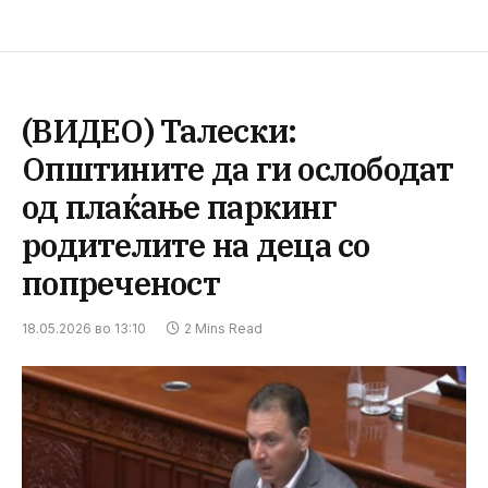
(ВИДЕО) Талески:
Општините да ги ослободат
од плаќање паркинг
родителите на деца со
попреченост
18.05.2026 во 13:10
2 Mins Read