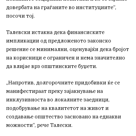
довербата на граѓаните во институциите“,
посочи тој.
Талевски истакна дека финансиските
импликации од предложеното законско
решение се минимални, оценувајќи дека бројот
на корисници е ограничен и нема значително
да влијае врз општинските буџети.
„Напротив, долгорочните придобивки ќе се
манифестираат преку зајакнување на
инклузивноста во локалните заедници,
подобрување на квалитетот на живот и
создавање општество засновано на еднакви
можности“, рече Талески.