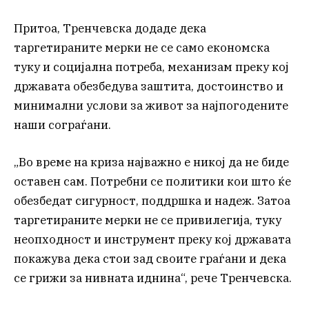
Притоа, Тренчевска додаде дека
таргетираните мерки не се само економска
туку и социјална потреба, механизам преку кој
државата обезбедува заштита, достоинство и
минимални услови за живот за најпогодените
наши сограѓани.
„Во време на криза најважно е никој да не биде
оставен сам. Потребни се политики кои што ќе
обезбедат сигурност, поддршка и надеж. Затоа
таргетираните мерки не се привилегија, туку
неопходност и инструмент преку кој државата
покажува дека стои зад своите граѓани и дека
се грижи за нивната иднина“, рече Тренчевска.