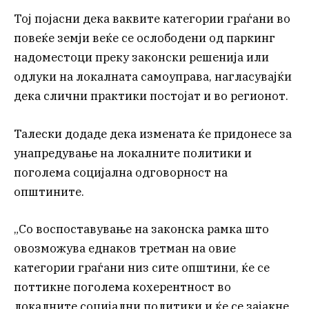
Тој појасни дека ваквите категории граѓани во
повеќе земји веќе се ослободени од паркинг
надоместоци преку законски решенија или
одлуки на локалната самоуправа, нагласувајќи
дека слични практики постојат и во регионот.
Талески додаде дека измената ќе придонесе за
унапредување на локалните политики и
поголема социјална одговорност на
општините.
„Со воспоставување на законска рамка што
овозможува еднаков третман на овие
категории граѓани низ сите општини, ќе се
поттикне поголема кохерентност во
локалните социјални политики и ќе се зајакне