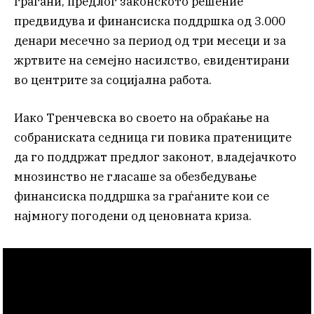
граѓани, предлог законското решение
предвидува и финансиска поддршка од 3.000
денари месечно за период од три месеци и за
жртвите на семејно насилство, евидентирани
во центрите за социјална работа.
Иако Тренчевска во своето на обраќање на
собраниската седница ги повика пратениците
да го поддржат предлог законот, владејачкото
мнозинство не гласаше за обезбедување
финансиска поддршка за граѓаните кои се
најмногу погодени од ценовната криза.