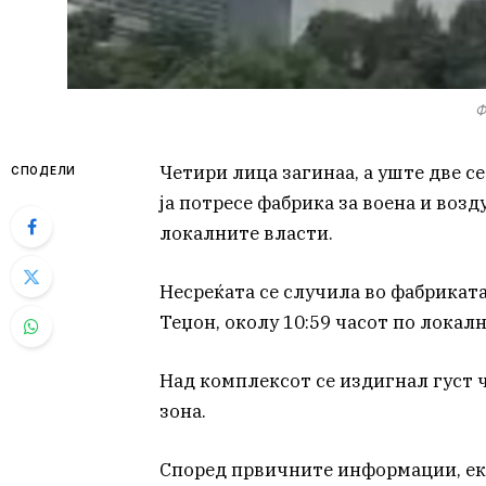
Ф
Четири лица загинаа, а уште две с
СПОДЕЛИ
ја потресе фабрика за воена и воз
локалните власти.
Несреќата се случила во фабрикат
Теџон, околу 10:59 часот по локалн
Над комплексот се издигнал густ 
зона.
Според првичните информации, екс