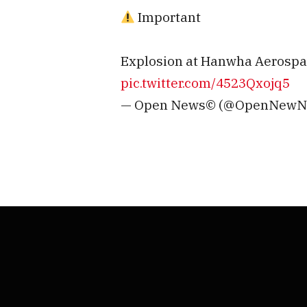
Important
Explosion at Hanwha Aerospace
pic.twitter.com/4523Qxojq5
— Open News© (@OpenNewN