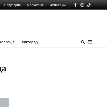
Популарно
Маркетинг
Импресум
Facebook
Instagram
TikTok
нологија
Интервју
ца