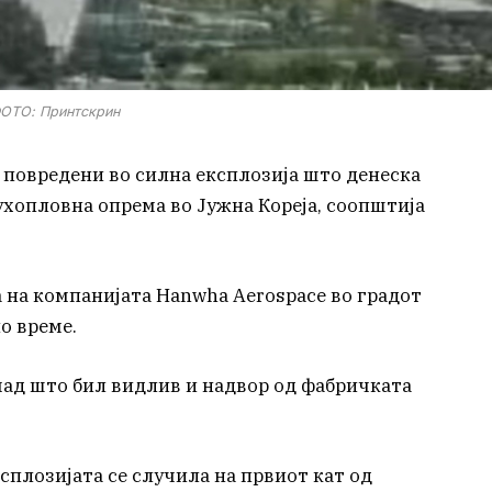
ОТО: Принтскрин
е повредени во силна експлозија што денеска
духопловна опрема во Јужна Кореја, соопштија
а на компанијата Hanwha Aerospace во градот
о време.
чад што бил видлив и надвор од фабричката
плозијата се случила на првиот кат од