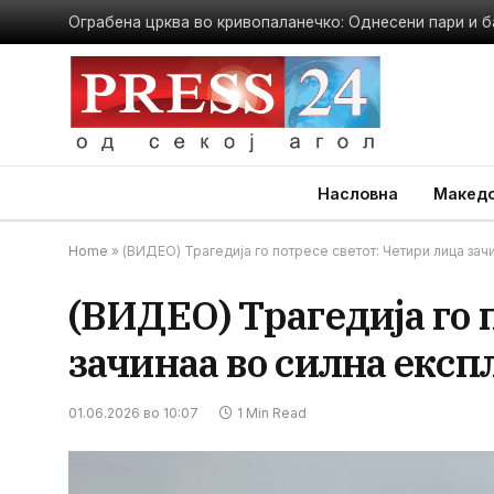
Ограбена црква во кривопаланечко: Однесени пари и б
Насловна
Македо
Home
»
(ВИДЕО) Трагедија го потресе светот: Четири лица зач
(ВИДЕО) Трагедија го 
зачинаа во силна експ
01.06.2026 во 10:07
1 Min Read