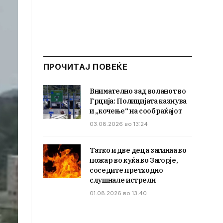
ПРОЧИТАЈ ПОВЕЌЕ
Внимателно зад воланот во
Грција: Полицијата казнува
и „кочење“ на сообраќајот
03.08.2026 во 13:24
Татко и две деца загинаа во
пожар во куќа во Загорје,
соседите претходно
слушнале истрели
01.08.2026 во 13:40