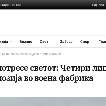
Најново
акарен котел
нија
Бизнис
Свет
Забава
Спорт
Тех
инаа во силна експлозија во воена фабрика
потресе светот: Четири ли
лозија во воена фабрика