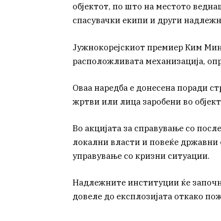
објектот, по што на местото ведн
спасувачки екипи и други надлеж
Јужнокорејскиот премиер Ким Мин
расположливата механизација, опр
Оваа наредба е донесена поради с
жртви или лица заробени во објект
Во акцијата за справување со посл
локални власти и повеќе државни 
управување со кризни ситуации.
Надлежните институции ќе започн
довеле до експлозијата откако пож