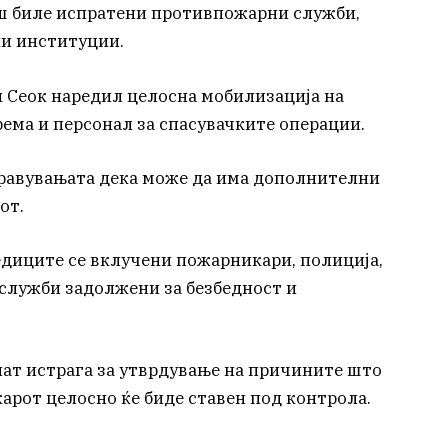
аш биле испратени противпожарни служби,
ни институции.
 Сеок наредил целосна мобилизација на
ема и персонал за спасувачките операции.
травувањата дека може да има дополнителни
от.
едиците се вклучени пожарникари, полиција,
служби задолжени за безбедност и
ат истрага за утврдување на причините што
арот целосно ќе биде ставен под контрола.