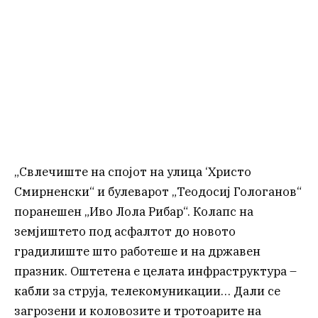
„Свлечиште на спојот на улица ‘Христо
Смирненски“ и булеварот „Теодосиј Гологанов“
поранешен „Иво Лола Рибар“. Колапс на
земјиштето под асфалтот до новото
градилиште што работеше и на државен
празник. Оштетена е целата инфраструктура –
кабли за струја, телекомуникации… Дали се
загрозени и коловозите и тротоарите на