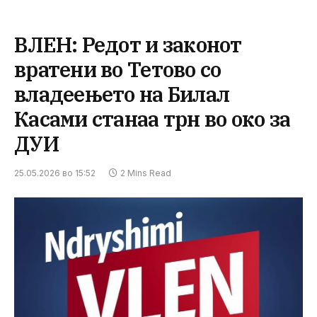
ВЛЕН: Редот и законот
вратени во Тетово со
владеењето на Билал
Касами станаа трн во око за
ДУИ
25.05.2026 во 15:52
2 Mins Read