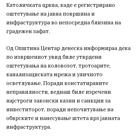
Католичката црква, каде е регистрирано
оштетување на јавна површина и
инфраструктура во непосредна близина на
градежен зафат.
Од Општина Центар денеска информираа дека
по извршениот увид биле утврдени
оштетувања на коловозот, тротоарите,
канализациската мрежа и уличното
осветлување. Поради констатираните
неправилности, веднаш биле изречени
најстроги законски казни и санкции за
инвеститорот, поради непочитување на
обврските и нанесување штета врз јавната
инфраструктура.