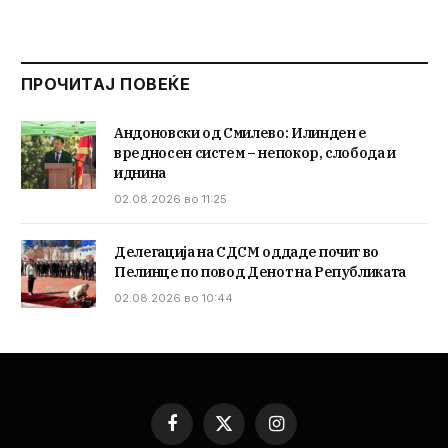
ПРОЧИТАЈ ПОВЕЌЕ
Андоновски од Смилево: Илинден е
вредносен систем – непокор, слобода и
иднина
02.08.2026 во 11:25
Делегација на СДСМ оддаде почит во
Пелинце по повод Денот на Републиката
02.08.2026 во 10:44
Facebook
X
Instagram