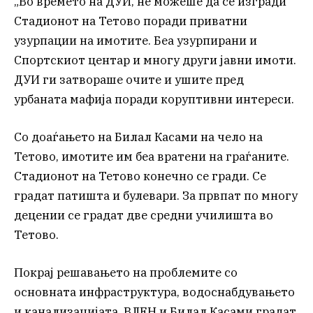
„Во времето на ДУИ, не можеше да се изгради
Стадионот на Тетово поради приватни
узурпации на имотите. Беа узурпирани и
Спортскиот центар и многу други јавни имоти.
ДУИ ги затвораше очите и ушите пред
урбаната мафија поради коруптивни интереси.
Со доаѓањето на Билал Касами на чело на
Тетово, имотите им беа вратени на граѓаните.
Стадионот на Тетово конечно се гради. Се
градат патишта и булевари. За првпат по многу
децении се градат две средни училишта во
Тетово.
Покрај решавањето на проблемите со
основната инфраструктура, водоснабдувањето
и канализацијата, ВЛЕН и Билал Касами градат