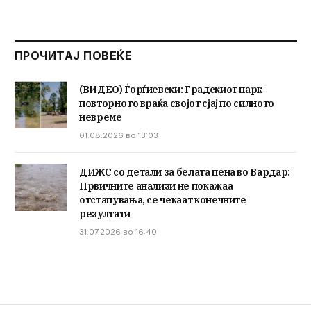
ПРОЧИТАЈ ПОВЕЌЕ
(ВИДЕО) Ѓорѓиевски: Градскиот парк
повторно го враќа својот сјај по силното
невреме
01.08.2026 во 13:03
ДИЖС со детали за белата пена во Вардар:
Првичните анализи не покажаа
отстапувања, се чекаат конечните
резултати
31.07.2026 во 16:40