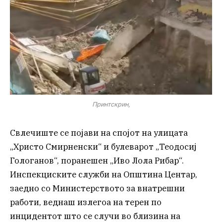
Принтскрин,
Свлечиште се појави на спојот на улицата
„Христо Смирненски“ и булеварот „Теодосиј
Гологанов“, поранешен „Иво Лола Рибар“.
Инспекциските служби на Општина Центар,
заедно со Министерството за внатрешни
работи, веднаш излегоа на терен по
инцидентот што се случи во близина на