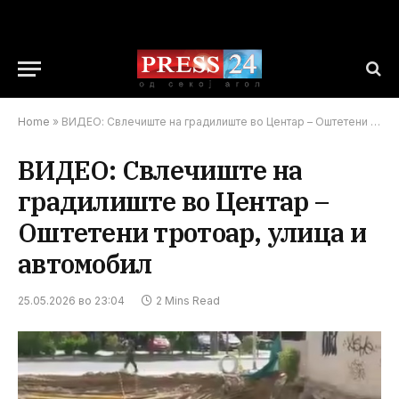
Home
»
ВИДЕО: Свлечиште на градилиште во Центар – Оштетени тротоар, улица и автомобил
ВИДЕО: Свлечиште на
градилиште во Центар –
Оштетени тротоар, улица и
автомобил
25.05.2026 во 23:04
2 Mins Read