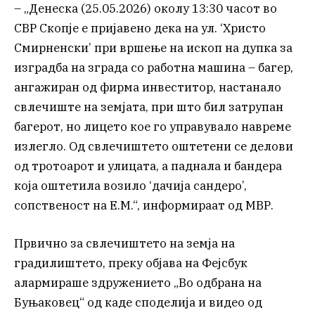
– „Денеска (25.05.2026) околу 13:30 часот во
СВР Скопје е пријавено дека на ул. ‘Христо
Смирненски’ при вршење на ископ на дупка за
изградба на зграда со работна машина – багер,
ангажиран од фирма инвеститор, настанало
свлечиште на земјата, при што бил затрупан
багерот, но лицето кое го управувало навреме
излегло. Од свлечиштето оштетени се делови
од тротоарот и улицата, а паднала и бандера
која оштетила возило ‘дачија сандеро’,
сопственост на Е.М.“, информираат од МВР.
Првично за свлечиштето на земја на
градилиштето, преку објава на Фејсбук
алармираше здружението „Во одбрана на
Буњаковец“ од каде споделија и видео од