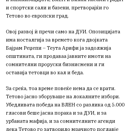
и спортски сали и базени, претворајќи го
Тетово во европски град.
Овој развој ѝ пречи само на ДУИ. Опозицијата
има носталгија за времето кога двојката
Бајрам Реџепи – Теута Арифи ја задолжија
општината, ги продаваа јавните имоти на
сомнителни проруски бизнисмени и ги
оставија тетовци во кал и беда.
За среќа, тоа време повеќе нема да се врати.
Тетово јасно зборуваше на локалните избори.
Убедливата победа на ВЛЕН со разлика од 5.000
гласови беше јасна порака и за ДУИ, и за
урбаната мафија, и за сомнителните агенди
дека Тетово го затворило мрачното поглавје