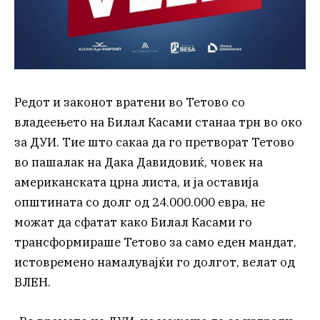
Редот и законот вратени во Тетово со
владеењето на Билал Касами станаа трн во око
за ДУИ. Тие што сакаа да го претворат Тетово
во пашалак на Дака Давидовиќ, човек на
американската црна листа, и ја оставија
општината со долг од 24.000.000 евра, не
можат да сфатат како Билал Касами го
трансформираше Тетово за само еден мандат,
истовремено намалувајќи го долгот, велат од
ВЛЕН.