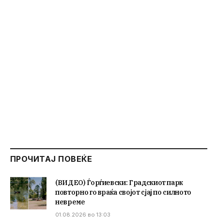
ПРОЧИТАЈ ПОВЕЌЕ
(ВИДЕО) Ѓорѓиевски: Градскиот парк
повторно го враќа својот сјај по силното
невреме
01.08.2026 во 13:03