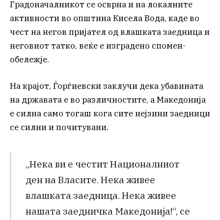
Градоначалникот се осврна и на локалните
активности во општина Кисела Вода, каде во
чест на негов пријател од влашката заедница и
неговиот татко, веќе е изградено спомен-
обележје.
На крајот, Ѓорѓиевски заклучи дека убавината
на државата е во различностите, а Македонија
е силна само тогаш кога сите нејзини заедници
се силни и почитувани.
„Нека ви е честит Националниот
ден на Власите. Нека живее
влашката заедница. Нека живее
нашата заедничка Македонија!“, се