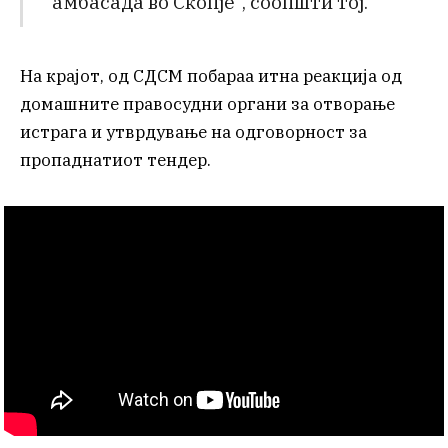
амбасада во Скопје“, соопшти тој.
На крајот, од СДСМ побараа итна реакција од
домашните правосудни органи за отворање
истрага и утврдување на одговорност за
пропаднатиот тендер.