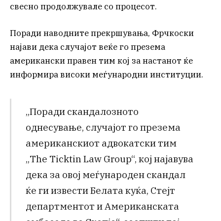
свесно продолжувале со процесот.
Поради наводните прекршувања, Фрчкоски
најави дека случајот веќе го презема
американски правен тим кој за настанот ќе
информира високи меѓународни институции.
„Поради скандалозното
однесување, случајот го презема
американскиот адвокатски тим
„The Ticktin Law Group“, кој најавува
дека за овој меѓународен скандал
ќе ги извести Белата куќа, Стејт
департментот и Американската