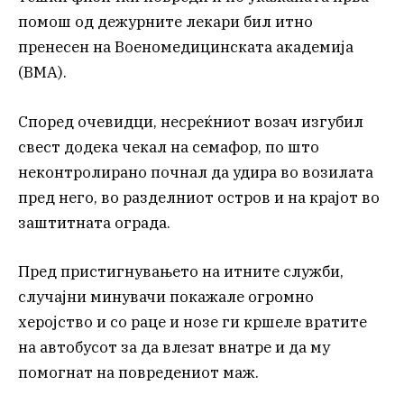
помош од дежурните лекари бил итно
пренесен на Военомедицинската академија
(ВМА).
Според очевидци, несреќниот возач изгубил
свест додека чекал на семафор, по што
неконтролирано почнал да удира во возилата
пред него, во разделниот остров и на крајот во
заштитната ограда.
Пред пристигнувањето на итните служби,
случајни минувачи покажале огромно
херојство и со раце и нозе ги кршеле вратите
на автобусот за да влезат внатре и да му
помогнат на повредениот маж.