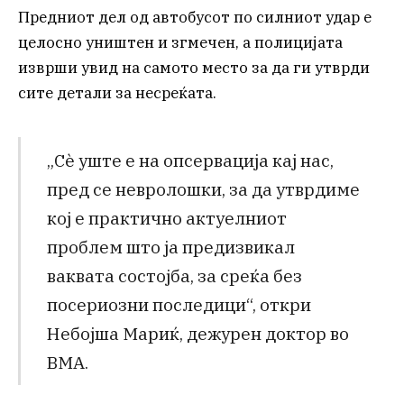
Предниот дел од автобусот по силниот удар е
целосно уништен и згмечен, а полицијата
изврши увид на самото место за да ги утврди
сите детали за несреќата.
„Сè уште е на опсервација кај нас,
пред се невролошки, за да утврдиме
кој е практично актуелниот
проблем што ја предизвикал
ваквата состојба, за среќа без
посериозни последици“, откри
Небојша Мариќ, дежурен доктор во
ВМА.