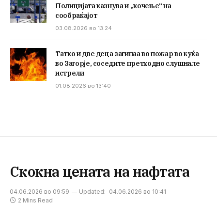
Полицијата казнува и „кочење“ на
сообраќајот
03.08.2026 во 13:24
Татко и две деца загинаа во пожар во куќа
во Загорје, соседите претходно слушнале
истрели
01.08.2026 во 13:40
Скокна цената на нафтата
04.06.2026 во 09:59
Updated:
04.06.2026 во 10:41
2 Mins Read