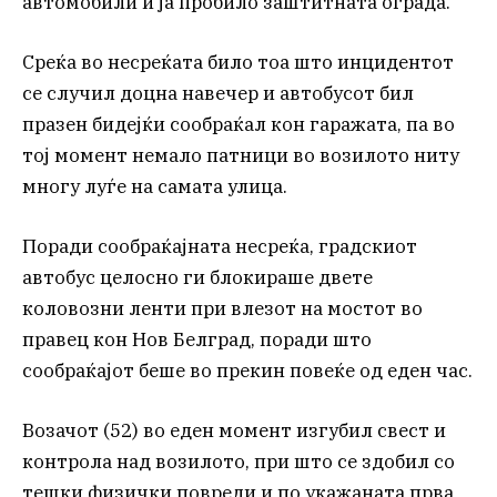
автомобили и ја пробило заштитната ограда.
Среќа во несреќата било тоа што инцидентот
се случил доцна навечер и автобусот бил
празен бидејќи сообраќал кон гаражата, па во
тој момент немало патници во возилото ниту
многу луѓе на самата улица.
Поради сообраќајната несреќа, градскиот
автобус целосно ги блокираше двете
коловозни ленти при влезот на мостот во
правец кон Нов Белград, поради што
сообраќајот беше во прекин повеќе од еден час.
Возачот (52) во еден момент изгубил свест и
контрола над возилото, при што се здобил со
тешки физички повреди и по укажаната прва