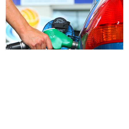
Цените на нафтата на светските берзи денеска
забележаа раст од околу два отсто, откако
официјалните податоци на американската
Администрација за енергетски информации
(EIA) покажаа шести последователен неделен