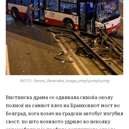
ФОТО: Gemini_Generated_Image_ynhgfyynhgfyynhg
Вистинска драма се одвивала синоќа околу
полноќ на самиот влез на Бранковиот мост во
Белград, кога возач на градски автобус изгубил
свест, по што возилото удрило во неколку