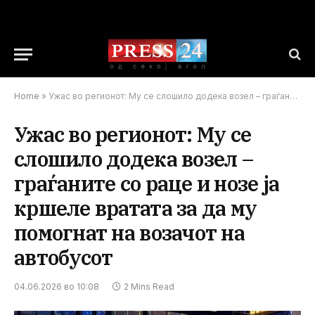
Home
»
Ужас во регионот: Му се слошило додека возел – граѓаните со раце и нозе ја кршеле вратата за да му помогнат на возачот на автобусот
Ужас во регионот: Му се
слошило додека возел –
граѓаните со раце и нозе ја
кршеле вратата за да му
помогнат на возачот на
автобусот
04.06.2026 во 10:08
2 Mins Read