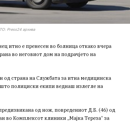
О: Press24 архива
ец итно е пренесен во болница откако вчера
рана во неговиот дом на подрачјето на
ен од страна на Службата за итна медицинска
о што полициски екипи веднаш излегле на
редизвикана од нож, повредениот Д.Б. (46) од
ан во Комплексот клиники „Мајка Тереза“ за