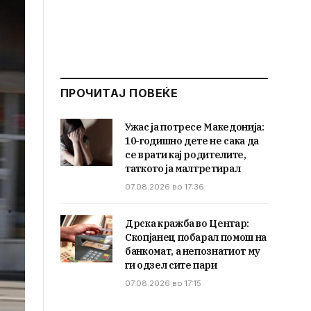
ПРОЧИТАЈ ПОВЕЌЕ
Ужас ја потресе Македонија:
10-годишно дете не сака да
се врати кај родителите,
таткото ја малтретирал
07.08.2026 во 17:36
Дрска кражба во Центар:
Скопјанец побарал помош на
банкомат, а непознатиот му
ги одзел сите пари
07.08.2026 во 17:15