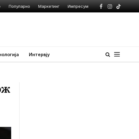
о
Популарно
Маркетинг
Импресум
Facebook
Instagram
TikTok
нологија
Интервју
ож