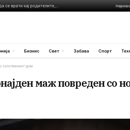
Најнов
Ужас ја потресе Македонија: 10-годишно дете не сака да се врати кај родителите, таткото ја малтретирал
нија
Бизнис
Свет
Забава
Спорт
Тех
о сопствениот дом
онајден маж повреден со н