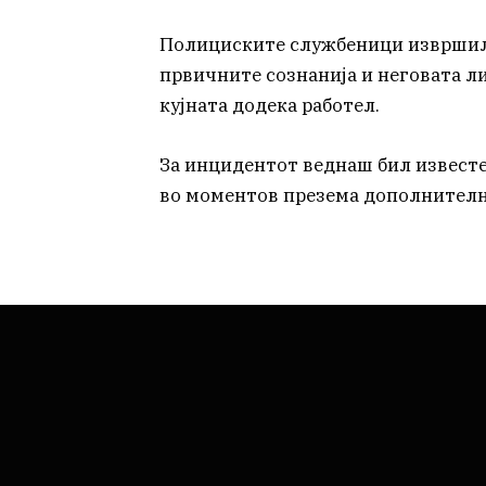
Полициските службеници извршиле
првичните сознанија и неговата ли
кујната додека работел.
За инцидентот веднаш бил известе
во моментов презема дополнителни