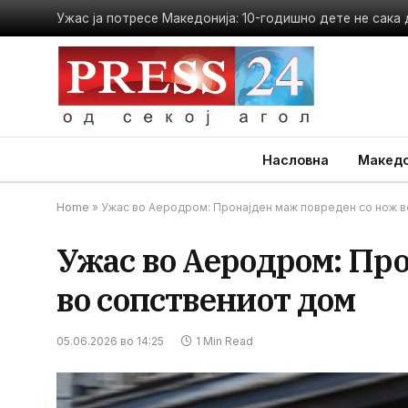
Насловна
Македо
Home
»
Ужас во Аеродром: Пронајден маж повреден со нож в
Ужас во Аеродром: Пр
во сопствениот дом
05.06.2026 во 14:25
1 Min Read