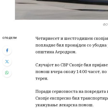
ФОТ
Четириесет и шестгодишен скопјан
СПОДЕЛИ
попладне бил пронајден со убодна 
општина Аеродром.
Случајот во СВР Скопје бил пријав
помош вчера околу 14:00 часот, п
терен.
Поради сериозноста на повредата п
Скопје експресно бил транспортир
укажување лекарска помош.