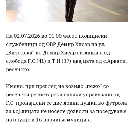
На 02.07.2026 во 01:00 часот полициски
службеници од ОВР Демир Хисар на ул.
„Битолска” во Демир Хисар ги лишија од
слобода Г.С.(41) и Т.И.(37) двајцата од с.Арвати,
ресенско.
Имено, при преглед на возило „пежо“ со
ресенски регистарски ознаки управувано од
Г.С. пронајдени се две ловни пушки во футрола
за кој лицата не носеле дозволи за поседување
на оружје и 16 парчиња муниција.