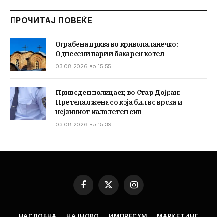
ПРОЧИТАЈ ПОВЕЌЕ
Ограбена црква во кривопаланечко:
Однесени пари и бакарен котел
03.08.2026 во 15:55
Приведен полицаец во Стар Дојран:
Претепал жена со која бил во врска и
нејзиниот малолетен син
03.08.2026 во 15:39
Facebook
X
Instagram
(Twitter)
НАСЛОВНА
НАЈНОВО
ИМПРЕСУМ
МАРКЕТИНГ