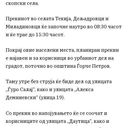
скопски села.
Прекинот во селата Текија, Дељадровци и
Миладиновци ќе започне наутро во 08:30 часот
и ќе трае до 15:30 часот.
Покрај овие населени места, планиран прекин
е најавен и за корисници во урбаниот дел на
градот, поточно во општина Ѓорче Петров.
Таму утре без струја ќе биде дел од улицата
„Ѓуро Салај“, како и улицата „Алекса
Демниевски“ (улица 19).
Со прекин во напојувањето ќе се соочат и
корисниците од улицата „Даутица“, како и