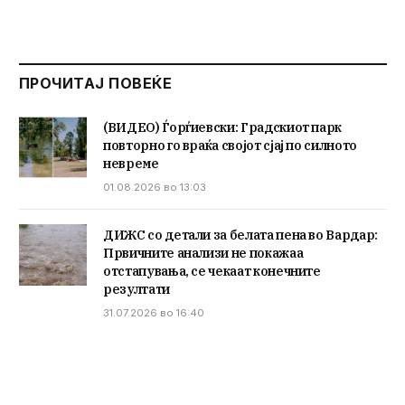
ПРОЧИТАЈ ПОВЕЌЕ
(ВИДЕО) Ѓорѓиевски: Градскиот парк
повторно го враќа својот сјај по силното
невреме
01.08.2026 во 13:03
ДИЖС со детали за белата пена во Вардар:
Првичните анализи не покажаа
отстапувања, се чекаат конечните
резултати
31.07.2026 во 16:40