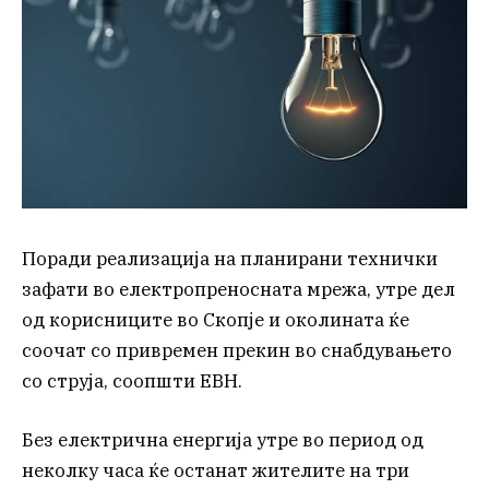
Поради реализација на планирани технички
зафати во електропреносната мрежа, утре дел
од корисниците во Скопје и околината ќе
соочат со привремен прекин во снабдувањето
со струја, соопшти ЕВН.
Без електрична енергија утре во период од
неколку часа ќе останат жителите на три