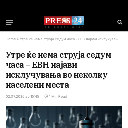
Home
»
Утре ќе нема струја седум часа – ЕВН најави исклучувања во неколку населени места
Утре ќе нема струја седум
часа – ЕВН најави
исклучувања во неколку
населени места
02.07.2026 во 15:45
1 Min Read