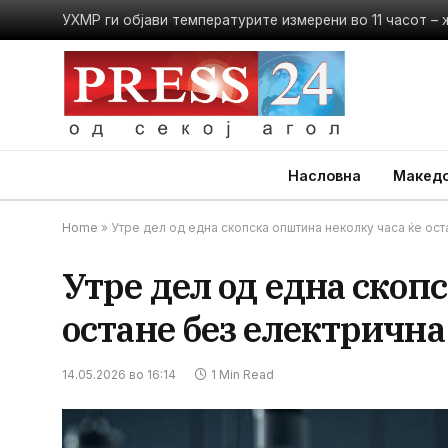
Насловна
Македо
Home
»
Утре дел од една скопска општина неколку часа ќе ост
Утре дел од една скоп
остане без електрична
14.05.2026 во 16:14
1 Min Read