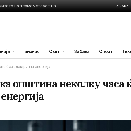
Најново
УХМР ги објави температурите измерени во 11 часот – живата на термометарот надмина 32 степени
нија
Бизнис
Свет
Забава
Спорт
Тех
ане без електрична енергија
ска општина неколку часа 
 енергија