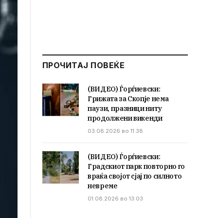
ПРОЧИТАЈ ПОВЕЌЕ
(ВИДЕО) Ѓорѓиевски:
Грижата за Скопје нема
паузи, празници ниту
продолжени викенди
03.08.2026 во 11:38
(ВИДЕО) Ѓорѓиевски:
Градскиот парк повторно го
враќа својот сјај по силното
невреме
01.08.2026 во 13:03