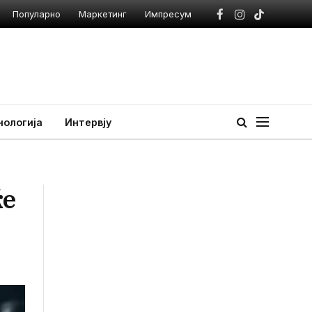
Популарно
Маркетинг
Импресум
Facebook
Instagram
TikTok
нологија
Интервју
ќе