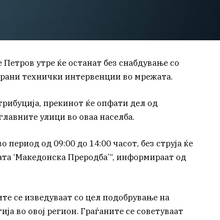
 Петров утре ќе останат без снабдување со
ирани технички интервенции во мрежата.
рибуција, прекинот ќе опфати дел од
главните улици во оваа населба.
во период од 09:00 до 14:00 часот, без струја ќе
ата ‘Македонска Преродба’“, информираат од
те се изведуваат со цел подобрување на
ија во овој регион. Граѓаните се советуваат