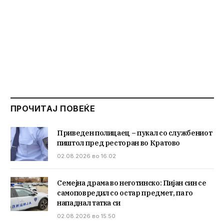
ПРОЧИТАЈ ПОВЕЌЕ
Приведен полицаец – пукал со службениот
пиштол пред ресторан во Кратово
02.08.2026 во 16:02
Семејна драма во неготинско: Пијан син се
самоповредил со остар предмет, па го
нападнал татка си
02.08.2026 во 15:50