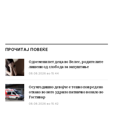
ПРОЧИТАЈ ПОВЕЌЕ
Одземени пет деца во Велес, родителите
лишени од слобода за запуштање
08.08.2026 во 15:44
Осумгодишно девојче е тешко повредено
откако во него удрило патничко возило во
Гостивар
08.08.2026 во 15:42