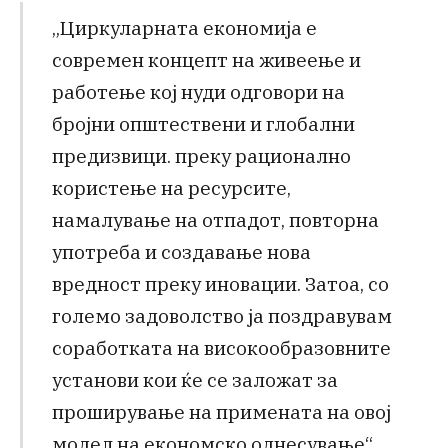
„Циркуларната економија е
современ концепт на живеење и
работење кој нуди одговори на
бројни општествени и глобални
предизвици. преку рационално
користење на ресурсите,
намалување на отпадот, повторна
употреба и создавање нова
вредност преку иновации. Затоа, со
големо задоволство ја поздравувам
соработката на високообразовните
установи кои ќе се заложат за
проширување на примената на овој
модел на економско однесување“,