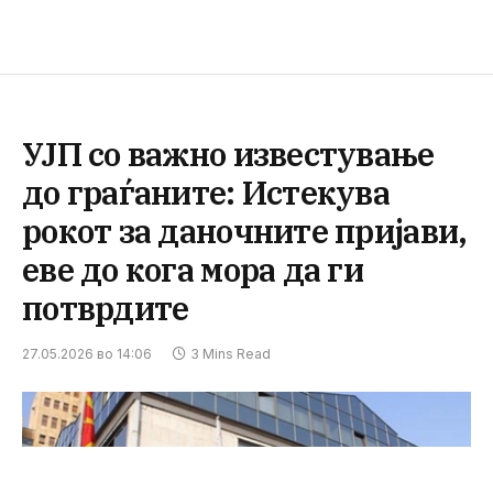
УЈП со важно известување
до граѓаните: Истекува
рокот за даночните пријави,
еве до кога мора да ги
потврдите
27.05.2026 во 14:06
3 Mins Read