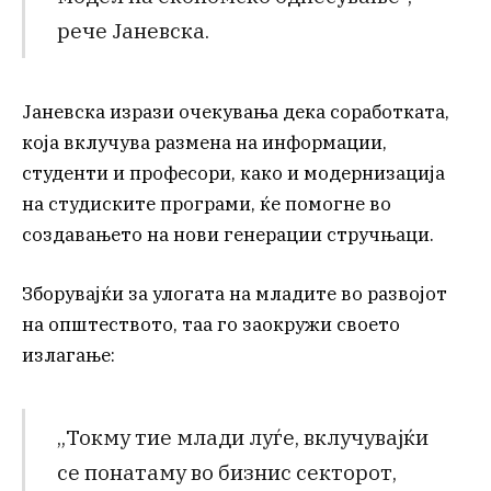
рече Јаневска.
Јаневска изрази очекувања дека соработката,
која вклучува размена на информации,
студенти и професори, како и модернизација
на студиските програми, ќе помогне во
создавањето на нови генерации стручњаци.
Зборувајќи за улогата на младите во развојот
на општеството, таа го заокружи своето
излагање:
„Токму тие млади луѓе, вклучувајќи
се понатаму во бизнис секторот,