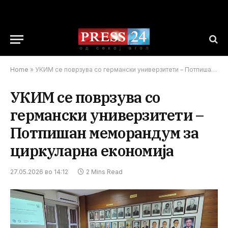
Home
»
УКИМ се поврзува со германски универзитети – Потпишан меморандум за циркуларна економија
УКИМ се поврзува со
германски универзитети –
Потпишан меморандум за
циркуларна економија
27.05.2026 во 14:12
2 Mins Read