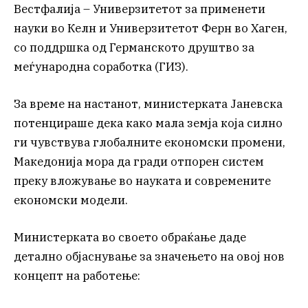
Вестфалија – Универзитетот за применети
науки во Келн и Универзитетот Ферн во Хаген,
со поддршка од Германското друштво за
меѓународна соработка (ГИЗ).
За време на настанот, министерката Јаневска
потенцираше дека како мала земја која силно
ги чувствува глобалните економски промени,
Македонија мора да гради отпорен систем
преку вложување во науката и современите
економски модели.
Министерката во своето обраќање даде
детално објаснување за значењето на овој нов
концепт на работење: