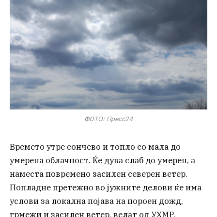
ФОТО: Пресс24
Времето утре сончево и топло со мала до
умерена облачност. Ќе дува слаб до умерен, а
наместа повремено засилен северен ветер.
Попладне претежно во јужните делови ќе има
услови за локална појава на пороен дожд,
грмежи и засилен ветер, велат од УХМР.