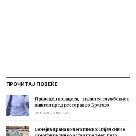
ПРОЧИТАЈ ПОВЕЌЕ
Приведен полицаец – пукал со службениот
пиштол пред ресторан во Кратово
02.08.2026 во 16:02
Семејна драма во неготинско: Пијан син се
самоповредил со остар предмет, па го