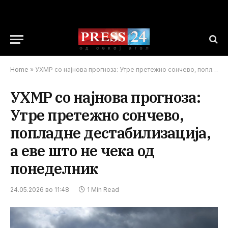
Home
»
УХМР со најнова прогноза: Утре претежно сончево, попладне дестабилизација, а еве што не чека од понеделник
УХМР со најнова прогноза:
Утре претежно сончево,
попладне дестабилизација,
а еве што не чека од
понеделник
24.05.2026 во 11:48
1 Min Read